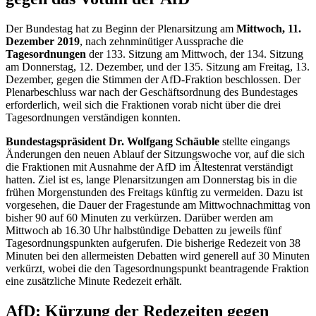
Der Bundestag hat zu Beginn der Plenarsitzung am
Mittwoch, 11.
Dezember 2019
, nach zehnminütiger Aussprache die
Tagesordnungen
der 133. Sitzung am Mittwoch, der 134. Sitzung
am Donnerstag, 12. Dezember, und der 135. Sitzung am Freitag, 13.
Dezember, gegen die Stimmen der AfD-Fraktion beschlossen. Der
Plenarbeschluss war nach der Geschäftsordnung des Bundestages
erforderlich, weil sich die Fraktionen vorab nicht über die drei
Tagesordnungen verständigen konnten.
Bundestagspräsident Dr. Wolfgang Schäuble
stellte eingangs
Änderungen den neuen Ablauf der Sitzungswoche vor, auf die sich
die Fraktionen mit Ausnahme der AfD im Ältestenrat verständigt
hatten. Ziel ist es, lange Plenarsitzungen am Donnerstag bis in die
frühen Morgenstunden des Freitags künftig zu vermeiden. Dazu ist
vorgesehen, die Dauer der Fragestunde am Mittwochnachmittag von
bisher 90 auf 60 Minuten zu verkürzen. Darüber werden am
Mittwoch ab 16.30 Uhr halbstündige Debatten zu jeweils fünf
Tagesordnungspunkten aufgerufen. Die bisherige Redezeit von 38
Minuten bei den allermeisten Debatten wird generell auf 30 Minuten
verkürzt, wobei die den Tagesordnungspunkt beantragende Fraktion
eine zusätzliche Minute Redezeit erhält.
AfD: Kürzung der Redezeiten gegen