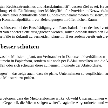
n Rechtsextremismus und Hasskriminalität“, dessen Ziel es sei, Hetze
ung sei die Einführung einer Meldepflicht für
Provider
im Netzwerkdurc
tig auch einer Zentralstelle beim Bundeskriminalamt melden müssen“, e
on Kommunalpolitikern vor Beleidigungen im öffentlichen Raum.
schlossen, bei der Entschädigung von Pauschalurlaubern des insolvent
ht von anderer Seite ausgeglichen werden, sollten deshalb durch den Bu
e Fälle in Zukunft zu vermeiden, plane ihr Haus zudem bereits entspr
besser schützen
, was die Ministerin plant, um Verbraucher in Dauerschuldverhältnissen 
t mehr in Papierform, sondern nur noch per
E-Mail
zustellten und die 
ßen oder sich scheuten diese zu nennen, monierte der Abgeordnete.
egen“ – das zeige auch, dass sie plane, Unternehmen zu verpflichten, am
e Ministerin zu prüfen.
s zu betonen, dass die Mietpreisbremse wirke, obwohl Untersuchungen wi
 Gegenteil, die Mieten steigen weiter“, sagte die Abgeordneten und w