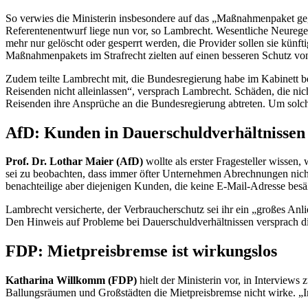
So verwies die Ministerin insbesondere auf das „Maßnahmenpaket gege
Referentenentwurf liege nun vor, so Lambrecht. Wesentliche Neuregel
mehr nur gelöscht oder gesperrt werden, die
Provider
sollen sie künf
Maßnahmenpakets im Strafrecht zielten auf einen besseren Schutz v
Zudem teilte Lambrecht mit, die Bundesregierung habe im Kabinett be
Reisenden nicht alleinlassen“, versprach Lambrecht. Schäden, die nic
Reisenden ihre Ansprüche an die Bundesregierung abtreten. Um solch
AfD: Kunden in Dauerschuldverhältnissen 
Prof. Dr. Lothar Maier (AfD)
wollte als erster Fragesteller wissen
sei zu beobachten, dass immer öfter Unternehmen Abrechnungen nich
benachteilige aber diejenigen Kunden, die keine
E-Mail
-Adresse besä
Lambrecht versicherte, der Verbraucherschutz sei ihr ein „großes Anli
Den Hinweis auf Probleme bei Dauerschuldverhältnissen versprach di
FDP: Mietpreisbremse ist wirkungslos
Katharina Willkomm (FDP)
hielt der Ministerin vor, in Interview
Ballungsräumen und Großstädten die Mietpreisbremse nicht wirke. „Im