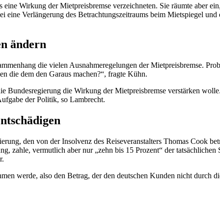
s eine Wirkung der Mietpreisbremse verzeichneten. Sie räumte aber ein,
sei eine Verlängerung des Betrachtungszeitraums beim Mietspiegel und 
en ändern
usammenhang die vielen Ausnahmeregelungen der Mietpreisbremse. Probl
n die dem den Garaus machen?“, fragte Kühn.
ie Bundesregierung die Wirkung der Mietpreisbremse verstärken wolle.
ufgabe der Politik, so Lambrecht.
ntschädigen
erung, den von der Insolvenz des Reiseveranstalters
Thomas Cook
bet
rung, zahle, vermutlich aber nur „zehn bis 15 Prozent“ der tatsächlich
r.
ehmen werde, also den Betrag, der den deutschen Kunden nicht durch di