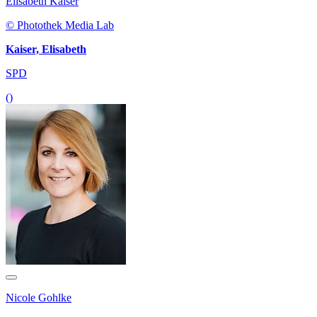
Elisabeth Kaiser
© Photothek Media Lab
Kaiser, Elisabeth
SPD
()
Nicole Gohlke