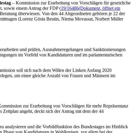
estag
– Kommission zur Erarbeitung von Vorschlägen für gesetzliche
t, sowie einem Antrag der FDP (
19/16486
(Dokument, öffnet ein
n Beratung überwiesen. Von den 44 Abgeordneten gehören je 22 der
 mittragen (Lorenz Gösta Beutin, Niema Movassat, Norbert Müller
 erarbeiten und prüfen, Ausnahmeregelungen und Sanktionierungen
edingungen im Vorfeld von Kandidaturen und im parlamentarischen
mission soll sich nach dem Willen der Linken Anfang 2020
vorlegen, um einee gleiche Anzahl von Frauen und Männern im
 Kommission zur Erarbeitung von Vorschlägen für mehr Repräsentanz
Zeitplan angeht, deckt sich der Antrag mit dem der 44
zu analysieren und die Vorbildfunktion des Bundestages im Hinblick
en Phase von Kandidaturen in Wahlkreisen, vor allem bei der