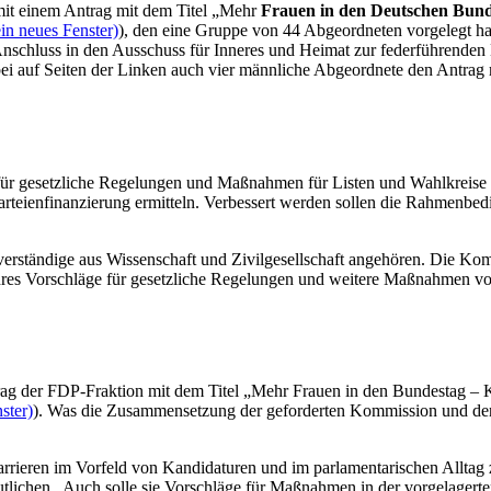
mit einem Antrag mit dem Titel „Mehr
Frauen in den Deutschen Bund
in neues Fenster)
), den eine Gruppe von 44 Abgeordneten vorgelegt ha
Anschluss in den Ausschuss für Inneres und Heimat zur federführende
ei auf Seiten der Linken auch vier männliche Abgeordnete den Antrag
für gesetzliche Regelungen und Maßnahmen für Listen und Wahlkreise
arteienfinanzierung ermitteln. Verbessert werden sollen die Rahmenb
ständige aus Wissenschaft und Zivilgesellschaft angehören. Die Kom
Jahres Vorschläge für gesetzliche Regelungen und weitere Maßnahmen 
trag der FDP-Fraktion mit dem Titel „Mehr Frauen in den Bundestag –
ster)
). Was die Zusammensetzung der geforderten Kommission und den 
rieren im Vorfeld von Kandidaturen und im parlamentarischen Alltag 
eutlichen. Auch solle sie Vorschläge für Maßnahmen in der vorgelagert