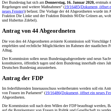
Der Bundestag hat sich am
Donnerstag, 16. Januar 2020,
erstmals 
Regelungen und weitere Maßnahmen“ (
19/16485
(Dokument, öffnet e
neues Fenster)
) befasst. Die Vorlage der 44 Abgeordneten wurde im 
Fraktion Die Linke und der Fraktion Bündnis 90/Die Grünen an, wob
und Hubertus Zdebel).
Antrag von 44 Abgeordneten
Die von den 44 Abgeordneten avisierte Kommission soll Vorschläge 
empfehlen und rechtliche Möglichkeiten im Rahmen der staatlichen P
Alltag.
Der Kommission sollen neun Bundestagsabgeordnete und neun Sachver
konstituieren, öffentlich tagen und dem Bundestag innerhalb eines 
Deutschen Bundestag anzustreben.
Antrag der FDP
Im federführenden Innenausschuss weiterberaten werden soll ein An
von Frauen im Parlament“ (
19/16486
(Dokument, öffnet ein neues Fen
Abgeordneten.
Die Kommission soll nach dem Willen der FDP beauftragt werden, Bar
auf die Repräsentanz von Frauen in Politik und Gesellschaft zu verd