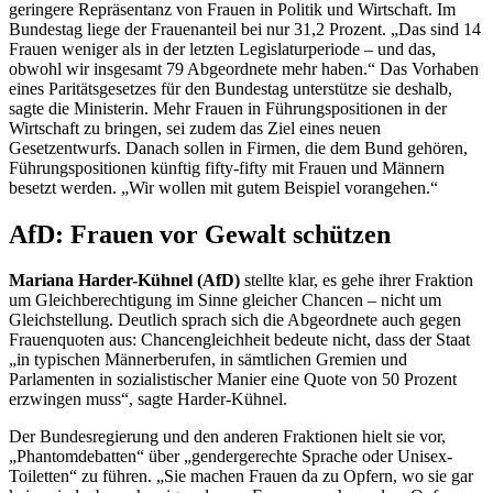
geringere Repräsentanz von Frauen in Politik und Wirtschaft. Im
Bundestag liege der Frauenanteil bei nur 31,2 Prozent. „Das sind 14
Frauen weniger als in der letzten Legislaturperiode – und das,
obwohl wir insgesamt 79 Abgeordnete mehr haben.“ Das Vorhaben
eines Paritätsgesetzes für den Bundestag unterstütze sie deshalb,
sagte die Ministerin. Mehr Frauen in Führungspositionen in der
Wirtschaft zu bringen, sei zudem das Ziel eines neuen
Gesetzentwurfs. Danach sollen in Firmen, die dem Bund gehören,
Führungspositionen künftig
fifty-fifty
mit Frauen und Männern
besetzt werden. „Wir wollen mit gutem Beispiel vorangehen.“
AfD: Frauen vor Gewalt schützen
Mariana Harder-Kühnel (AfD)
stellte klar, es gehe ihrer Fraktion
um Gleichberechtigung im Sinne gleicher Chancen – nicht um
Gleichstellung. Deutlich sprach sich die Abgeordnete auch gegen
Frauenquoten aus: Chancengleichheit bedeute nicht, dass der Staat
„in typischen Männerberufen, in sämtlichen Gremien und
Parlamenten in sozialistischer Manier eine Quote von 50 Prozent
erzwingen muss“, sagte Harder-Kühnel.
Der Bundesregierung und den anderen Fraktionen hielt sie vor,
„Phantomdebatten“ über „gendergerechte Sprache oder Unisex-
Toiletten“ zu führen. „Sie machen Frauen da zu Opfern, wo sie gar