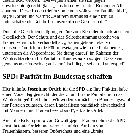
unterdrückt werden.“ Deswegen stellten sie sich gegen
Geschlechtergerechtigkeit. „Das hören wir in den Reden der AfD
dauernd. Diese Reden triefen von einem völkischen Familienbild“,
sagte Dörner und warnte: „Antifeminismus ist eine nicht zu
unterschätzende Gefahr für unsere offene Gesellschaft.“
Doch die Gleichberechtigung gehöre zum Kern der demokratischen
Gesellschaft. Der Schutz und das Selbstbestimmungsrecht von
Frauen seien nicht verhandelbar. „Frauen gehören ebenso
selbstverständlich in die Führungsetagen wie in die Parlamente“,
unterstrich die Abgeordnete. Sie drang darauf, im Rahmen der
Wahlrechtsreform für Parität im Bundestag zu sorgen. Dass kein
gemeinsamer Vorschlag auf dem Tisch liege, sei ein „Trauerspiel“.
SPD: Parität im Bundestag schaffen
Hier knüpfte
Josephine Ortleb
für die
SPD
an: Ihre Fraktion habe
einen Vorschlag gemacht, der die „Tür“ für die Parität durch das
Wahlrecht geöffnet habe. „Wir wollen zur nächsten Bundestagswahl
nur Parteien zulassen, deren Landeslisten paritätisch abwechselnd
mit Männern und Frauen besetzt sind“, erklärte Ortleb.
Auch die Bekämpfung von Gewalt gegen Frauen nehme die SPD
ernst, betonte Ortleb und verwies auf den Ausbau von
Frauenhäusern, besseren Opferschutz und eine „breite