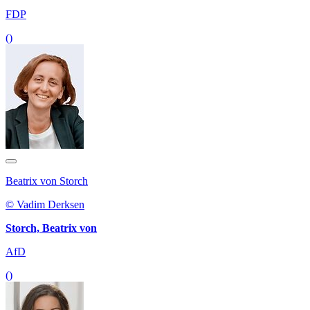
FDP
()
Beatrix von Storch
© Vadim Derksen
Storch, Beatrix von
AfD
()