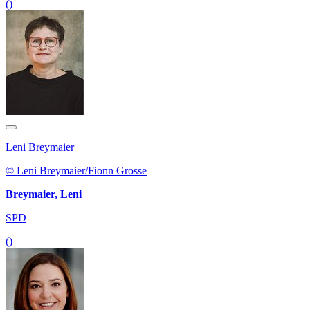
()
Leni Breymaier
© Leni Breymaier/Fionn Grosse
Breymaier, Leni
SPD
()