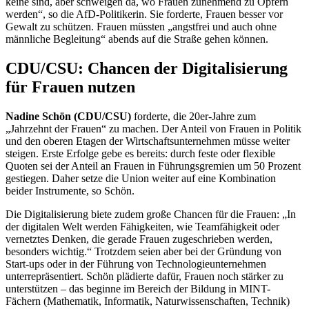
keine sind, aber schweigen da, wo Frauen zunehmend zu Opfern
werden“, so die AfD-Politikerin. Sie forderte, Frauen besser vor
Gewalt zu schützen. Frauen müssten „angstfrei und auch ohne
männliche Begleitung“ abends auf die Straße gehen können.
CDU/CSU: Chancen der Digitalisierung
für Frauen nutzen
Nadine Schön (CDU/CSU)
forderte, die 20er-Jahre zum
„Jahrzehnt der Frauen“ zu machen. Der Anteil von Frauen in Politik
und den oberen Etagen der Wirtschaftsunternehmen müsse weiter
steigen. Erste Erfolge gebe es bereits: durch feste oder flexible
Quoten sei der Anteil an Frauen in Führungsgremien um 50 Prozent
gestiegen. Daher setze die Union weiter auf eine Kombination
beider Instrumente, so Schön.
Die Digitalisierung biete zudem große Chancen für die Frauen: „In
der digitalen Welt werden Fähigkeiten, wie Teamfähigkeit oder
vernetztes Denken, die gerade Frauen zugeschrieben werden,
besonders wichtig.“ Trotzdem seien aber bei der Gründung von
Start-ups
oder in der Führung von Technologieunternehmen
unterrepräsentiert. Schön plädierte dafür, Frauen noch stärker zu
unterstützen – das beginne im Bereich der Bildung in MINT-
Fächern (Mathematik, Informatik, Naturwissenschaften, Technik)