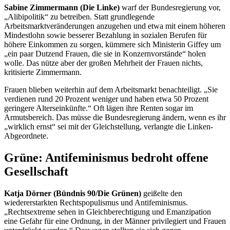
Sabine Zimmermann (Die Linke)
warf der Bundesregierung vor,
„Alibipolitik“ zu betreiben. Statt grundlegende
Arbeitsmarktveränderungen anzugehen und etwa mit einem höheren
Mindestlohn sowie besserer Bezahlung in sozialen Berufen für
höhere Einkommen zu sorgen, kümmere sich Ministerin Giffey um
„ein paar Dutzend Frauen, die sie in Konzernvorstände“ holen
wolle. Das nütze aber der großen Mehrheit der Frauen nichts,
kritisierte Zimmermann.
Frauen blieben weiterhin auf dem Arbeitsmarkt benachteiligt. „Sie
verdienen rund 20 Prozent weniger und haben etwa 50 Prozent
geringere Alterseinkünfte.“ Oft lägen ihre Renten sogar im
Armutsbereich. Das müsse die Bundesregierung ändern, wenn es ihr
„wirklich ernst“ sei mit der Gleichstellung, verlangte die Linken-
Abgeordnete.
Grüne: Antifeminismus bedroht offene
Gesellschaft
Katja Dörner (Bündnis 90/Die Grünen)
geißelte den
wiedererstarkten Rechtspopulismus und Antifeminismus.
„Rechtsextreme sehen in Gleichberechtigung und Emanzipation
eine Gefahr für eine Ordnung, in der Männer privilegiert und Frauen