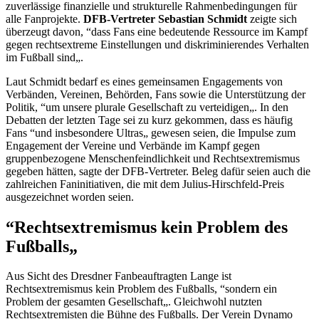
zuverlässige finanzielle und strukturelle Rahmenbedingungen für
alle Fanprojekte.
DFB-Vertreter Sebastian Schmidt
zeigte sich
überzeugt davon, “dass Fans eine bedeutende Ressource im Kampf
gegen rechtsextreme Einstellungen und diskriminierendes Verhalten
im Fußball sind„.
Laut Schmidt bedarf es eines gemeinsamen Engagements von
Verbänden, Vereinen, Behörden, Fans sowie die Unterstützung der
Politik, “um unsere plurale Gesellschaft zu verteidigen„. In den
Debatten der letzten Tage sei zu kurz gekommen, dass es häufig
Fans
“und insbesondere Ultras„ gewesen seien, die Impulse zum
Engagement
der Vereine und Verbände im Kampf gegen
gruppenbezogene Menschenfeindlichkeit und Rechtsextremismus
gegeben hätten, sagte der DFB-Vertreter. Beleg dafür seien auch die
zahlreichen Faninitiativen, die mit dem Julius-Hirschfeld-Preis
ausgezeichnet worden seien.
“Rechtsextremismus kein Problem des
Fußballs„
Aus Sicht des Dresdner Fanbeauftragten Lange ist
Rechtsextremismus kein Problem des Fußballs, “sondern ein
Problem der gesamten Gesellschaft„. Gleichwohl nutzten
Rechtsextremisten die Bühne des Fußballs. Der Verein Dynamo