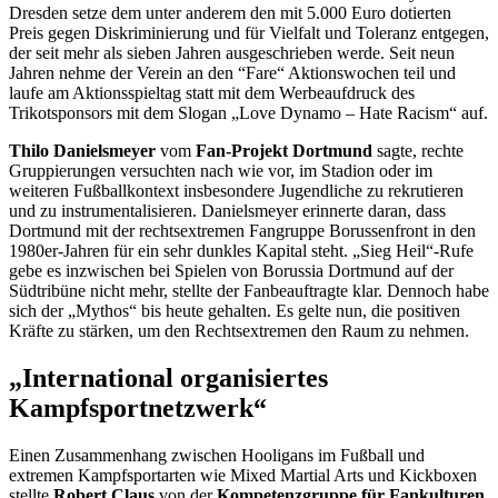
Dresden setze dem unter anderem den mit 5.000 Euro dotierten
Preis gegen Diskriminierung und für Vielfalt und Toleranz entgegen,
der seit mehr als sieben Jahren ausgeschrieben werde. Seit neun
Jahren nehme der Verein an den
“Fare
“ Aktionswochen teil und
laufe am Aktionsspieltag statt mit dem Werbeaufdruck des
Trikotsponsors mit dem Slogan „
Love
Dynamo –
Hate Racism
“ auf.
Thilo Danielsmeyer
vom
Fan
-Projekt Dortmund
sagte, rechte
Gruppierungen versuchten nach wie vor, im Stadion oder im
weiteren Fußballkontext insbesondere Jugendliche zu rekrutieren
und zu instrumentalisieren. Danielsmeyer erinnerte daran, dass
Dortmund mit der rechtsextremen Fangruppe Borussenfront in den
1980er-Jahren für ein sehr dunkles Kapital steht. „Sieg Heil“-Rufe
gebe es inzwischen bei Spielen von Borussia Dortmund auf der
Südtribüne nicht mehr, stellte der Fanbeauftragte klar. Dennoch habe
sich der „Mythos“ bis heute gehalten. Es gelte nun, die positiven
Kräfte zu stärken, um den Rechtsextremen den Raum zu nehmen.
„International organisiertes
Kampfsportnetzwerk“
Einen Zusammenhang zwischen
Hooligans
im Fußball und
extremen Kampfsportarten wie
Mixed Martial Arts
und Kickboxen
stellte
Robert Claus
von der
Kompetenzgruppe für Fankulturen