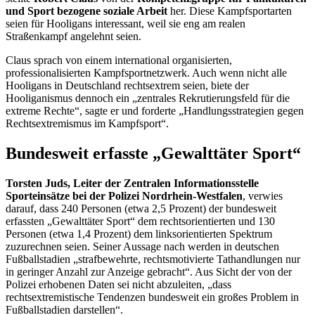
und Sport bezogene soziale Arbeit
her. Diese Kampfsportarten
seien für
Hooligans
interessant, weil sie eng am realen
Straßenkampf angelehnt seien.
Claus sprach von einem international organisierten,
professionalisierten Kampfsportnetzwerk. Auch wenn nicht alle
Hooligans
in Deutschland rechtsextrem seien, biete der
Hooliganismus dennoch ein „zentrales Rekrutierungsfeld für die
extreme Rechte“, sagte er und forderte „Handlungsstrategien gegen
Rechtsextremismus im Kampfsport“.
Bundesweit erfasste „Gewalttäter Sport“
Torsten Juds, Leiter der Zentralen Informationsstelle
Sporteinsätze bei der Polizei Nordrhein-Westfalen
, verwies
darauf, dass 240 Personen (etwa 2,5 Prozent) der bundesweit
erfassten „Gewalttäter Sport“ dem rechtsorientierten und 130
Personen (etwa 1,4 Prozent) dem linksorientierten Spektrum
zuzurechnen seien. Seiner Aussage nach werden in deutschen
Fußballstadien „strafbewehrte, rechtsmotivierte Tathandlungen nur
in geringer Anzahl zur Anzeige gebracht“. Aus Sicht der von der
Polizei erhobenen Daten sei nicht abzuleiten, „dass
rechtsextremistische Tendenzen bundesweit ein großes Problem in
Fußballstadien darstellen“.