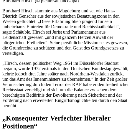
Burkhard Hirsch (© picture-alliance/dpa)
Burkhard Hirsch stammte aus Magdeburg und sei wie Hans-
Dietrich Genscher aus der sowjetischen Besatzungszone in den
Westen geflüchtet. „Diese Erfahrung blieb prägend für sein
unbeirrbares Eintreten für Demokratie und Rechtsstaatlichkeit“,
sagte Schäuble. Hirsch sei Jurist und Parlamentarier aus
Leidenschaft gewesen „und mit ganzem Herzen Anwalt der
bürgerlichen Freiheiten“. Seine persönliche Mission sei es gewesen,
die Grundrechte zu schützen und den Geist des Grundgesetzes zu
verteidigen.
„Hirsch, dessen politischer Weg 1964 im Düsseldorfer Stadtrat
begann, wurde 1972 erstmals in den Deutschen Bundestag gewählt,
kehrte jedoch drei Jahre später nach Nordrhein-Westfalen zurück,
um das Amt des Innenministers zu übernehmen.“ In der Zeit großer
Verunsicherung durch den Terror der RAF habe er den freiheitlichen
Rechtsstaat verteidigt und sich um die
Balance
zwischen dem
berechtigten Bedürfnis der Bevölkerung nach Sicherheit und der
Forderung nach erweiterten Eingriffsmöglichkeiten durch den Staat
bemüht.
„Konsequenter Verfechter liberaler
Positionen“