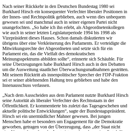
Nach seiner Rückkehr in den Deutschen Bundestag 1980 sei
Burkhard Hirsch ein konsequenter Verfechter liberaler Positionen in
der Innen- und Rechtspolitik geblieben, auch wenn dies unbequem
gewesen sei und manchmal auch in seiner eigenen Partei nicht
unangefochten. „So habe ich ihn erlebt, als Abgeordnetenkollegen
wie auch in seiner letzten Legislaturperiode 1994 bis 1998 als
Vizepräsident dieses Hauses. Schon damals diskutierten wir
übrigens über eine Verkleinerung des Parlaments. Er verteidigte die
Mitwirkungsrechte der Abgeordneten und setzte sich für ein
Parlament ein, das die Vielfalt des demokratischen
Meinungsspektrums abbilden sollte“, erinnerte sich Schäuble. Für
seine Überzeugungen habe Burkhard Hirsch auch in den Debatten
um die Ausweitung staatlicher Überwachungsmaßnahmen gestritten.
Mit seinem Rücktritt als innenpolitischer Sprecher der FDP-Fraktion
sei er seiner ablehnenden Haltung treu geblieben und habe den
Innenausschuss verlassen.
„Nach dem Ausscheiden aus dem Parlament nutzte Burkhard Hirsch
seine Autorität als liberaler Verfechter des Rechtsstaats in der
Öffentlichkeit. Er kommentierte bis zuletzt das Tagesgeschehen und
aktuelle politische Entwicklungen“, sagte der Bundestagspräsident.
Hirsch sei ein unermüdlicher Mahner gewesen. Bei jungen
Menschen habe er besonders um
Engagement
für die Demokratie
geworben, getragen von der Überzeugung, dass „der Staat nicht