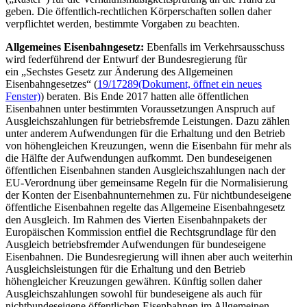
geben. Die öffentlich-rechtlichen Körperschaften sollen daher
verpflichtet werden, bestimmte Vorgaben zu beachten.
Allgemeines Eisenbahngesetz:
Ebenfalls im Verkehrsausschuss
wird federführend der Entwurf der Bundesregierung für
ein „Sechstes Gesetz zur Änderung des Allgemeinen
Eisenbahngesetzes“ (
19/17289
(Dokument, öffnet ein neues
Fenster)
) beraten. Bis Ende 2017 hatten alle öffentlichen
Eisenbahnen unter bestimmten Voraussetzungen Anspruch auf
Ausgleichszahlungen für betriebsfremde Leistungen. Dazu zählen
unter anderem Aufwendungen für die Erhaltung und den Betrieb
von höhengleichen Kreuzungen, wenn die Eisenbahn für mehr als
die Hälfte der Aufwendungen aufkommt. Den bundeseigenen
öffentlichen Eisenbahnen standen Ausgleichszahlungen nach der
EU-Verordnung über gemeinsame Regeln für die Normalisierung
der Konten der Eisenbahnunternehmen zu. Für nichtbundeseigene
öffentliche Eisenbahnen regelte das Allgemeine Eisenbahngesetz
den Ausgleich. Im Rahmen des Vierten Eisenbahnpakets der
Europäischen Kommission entfiel die Rechtsgrundlage für den
Ausgleich betriebsfremder Aufwendungen für bundeseigene
Eisenbahnen. Die Bundesregierung will ihnen aber auch weiterhin
Ausgleichsleistungen für die Erhaltung und den Betrieb
höhengleicher Kreuzungen gewähren. Künftig sollen daher
Ausgleichszahlungen sowohl für bundeseigene als auch für
nichtbundeseigene öffentlichen Eisenbahnen im Allgemeinen