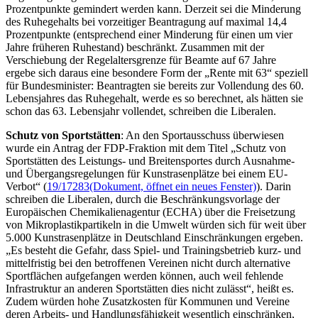
Prozentpunkte gemindert werden kann. Derzeit sei die Minderung
des Ruhegehalts bei vorzeitiger Beantragung auf maximal 14,4
Prozentpunkte (entsprechend einer Minderung für einen um vier
Jahre früheren Ruhestand) beschränkt. Zusammen mit der
Verschiebung der Regelaltersgrenze für Beamte auf 67 Jahre
ergebe sich daraus eine besondere Form der „Rente mit 63“ speziell
für Bundesminister: Beantragten sie bereits zur Vollendung des 60.
Lebensjahres das Ruhegehalt, werde es so berechnet, als hätten sie
schon das 63. Lebensjahr vollendet, schreiben die Liberalen.
Schutz von Sportstätten
: An den Sportausschuss überwiesen
wurde ein Antrag der FDP-Fraktion mit dem Titel „Schutz von
Sportstätten des Leistungs- und Breitensportes durch Ausnahme-
und Übergangsregelungen für Kunstrasenplätze bei einem EU-
Verbot“ (
19/17283
(Dokument, öffnet ein neues Fenster)
). Darin
schreiben die Liberalen, durch die Beschränkungsvorlage der
Europäischen Chemikalienagentur (ECHA) über die Freisetzung
von Mikroplastikpartikeln in die Umwelt würden sich für weit über
5.000 Kunstrasenplätze in Deutschland Einschränkungen ergeben.
„Es besteht die Gefahr, dass Spiel- und Trainingsbetrieb kurz- und
mittelfristig bei den betroffenen Vereinen nicht durch alternative
Sportflächen aufgefangen werden können, auch weil fehlende
Infrastruktur an anderen Sportstätten dies nicht zulässt“, heißt es.
Zudem würden hohe Zusatzkosten für Kommunen und Vereine
deren Arbeits- und Handlungsfähigkeit wesentlich einschränken,