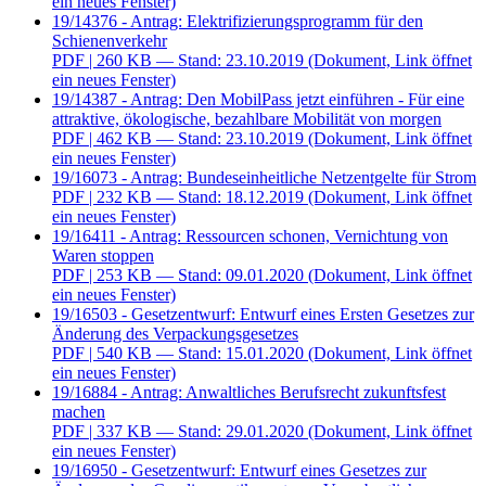
ein neues Fenster)
19/14376 - Antrag: Elektrifizierungsprogramm für den
Schienenverkehr
PDF
| 260 KB — Stand: 23.10.2019
(Dokument, Link öffnet
ein neues Fenster)
19/14387 - Antrag: Den MobilPass jetzt einführen - Für eine
attraktive, ökologische, bezahlbare Mobilität von morgen
PDF
| 462 KB — Stand: 23.10.2019
(Dokument, Link öffnet
ein neues Fenster)
19/16073 - Antrag: Bundeseinheitliche Netzentgelte für Strom
PDF
| 232 KB — Stand: 18.12.2019
(Dokument, Link öffnet
ein neues Fenster)
19/16411 - Antrag: Ressourcen schonen, Vernichtung von
Waren stoppen
PDF
| 253 KB — Stand: 09.01.2020
(Dokument, Link öffnet
ein neues Fenster)
19/16503 - Gesetzentwurf: Entwurf eines Ersten Gesetzes zur
Änderung des Verpackungsgesetzes
PDF
| 540 KB — Stand: 15.01.2020
(Dokument, Link öffnet
ein neues Fenster)
19/16884 - Antrag: Anwaltliches Berufsrecht zukunftsfest
machen
PDF
| 337 KB — Stand: 29.01.2020
(Dokument, Link öffnet
ein neues Fenster)
19/16950 - Gesetzentwurf: Entwurf eines Gesetzes zur