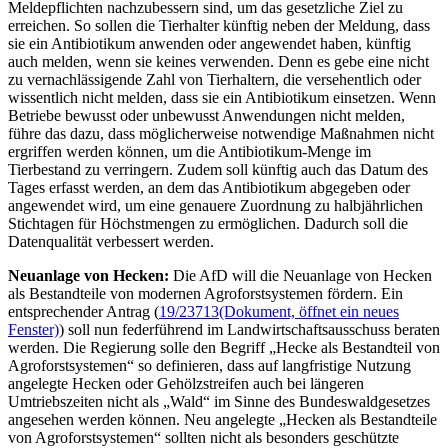
Meldepflichten nachzubessern sind, um das gesetzliche Ziel zu
erreichen. So sollen die Tierhalter künftig neben der Meldung, dass
sie ein Antibiotikum anwenden oder angewendet haben, künftig
auch melden, wenn sie keines verwenden. Denn es gebe eine nicht
zu vernachlässigende Zahl von Tierhaltern, die versehentlich oder
wissentlich nicht melden, dass sie ein Antibiotikum einsetzen. Wenn
Betriebe bewusst oder unbewusst Anwendungen nicht melden,
führe das dazu, dass möglicherweise notwendige Maßnahmen nicht
ergriffen werden können, um die Antibiotikum-Menge im
Tierbestand zu verringern. Zudem soll künftig auch das Datum des
Tages erfasst werden, an dem das Antibiotikum abgegeben oder
angewendet wird, um eine genauere Zuordnung zu halbjährlichen
Stichtagen für Höchstmengen zu ermöglichen. Dadurch soll die
Datenqualität verbessert werden.
Neuanlage von Hecken:
Die AfD will die Neuanlage von Hecken
als Bestandteile von modernen Agroforstsystemen fördern. Ein
entsprechender Antrag (
19/23713
(Dokument, öffnet ein neues
Fenster)
) soll nun federführend im Landwirtschaftsausschuss beraten
werden. Die Regierung solle den Begriff „Hecke als Bestandteil von
Agroforstsystemen“ so definieren, dass auf langfristige Nutzung
angelegte Hecken oder Gehölzstreifen auch bei längeren
Umtriebszeiten nicht als „Wald“ im Sinne des Bundeswaldgesetzes
angesehen werden können. Neu angelegte „Hecken als Bestandteile
von Agroforstsystemen“ sollten nicht als besonders geschützte