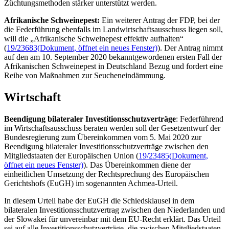
Züchtungsmethoden stärker unterstützt werden.
Afrikanische Schweinepest:
Ein weiterer Antrag der FDP, bei der
die Federführung ebenfalls im Landwirtschaftsausschuss liegen soll,
will die „Afrikanische Schweinepest effektiv aufhalten“
(
19/23683
(Dokument, öffnet ein neues Fenster)
). Der Antrag nimmt
auf den am 10. September 2020 bekanntgewordenen ersten Fall der
Afrikanischen Schweinepest in Deutschland Bezug und fordert eine
Reihe von Maßnahmen zur Seucheneindämmung.
Wirtschaft
Beendigung bilateraler Investitionsschutzverträge
: Federführend
im Wirtschaftsausschuss beraten werden soll der Gesetzentwurf der
Bundesregierung zum Übereinkommen vom 5. Mai 2020 zur
Beendigung bilateraler Investitionsschutzverträge zwischen den
Mitgliedstaaten der Europäischen Union (
19/23485
(Dokument,
öffnet ein neues Fenster)
). Das Übereinkommen diene der
einheitlichen Umsetzung der Rechtsprechung des Europäischen
Gerichtshofs (EuGH) im sogenannten Achmea-Urteil.
In diesem Urteil habe der EuGH die Schiedsklausel in dem
bilateralen Investitionsschutzvertrag zwischen den Niederlanden und
der Slowakei für unvereinbar mit dem EU-Recht erklärt. Das Urteil
sei auf alle Investitionsschutzverträge, die zwischen Mitgliedstaaten