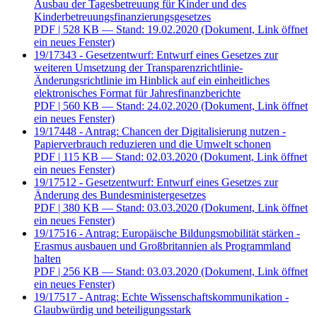
Ausbau der Tagesbetreuung für Kinder und des
Kinderbetreuungsfinanzierungsgesetzes
PDF
| 528 KB — Stand: 19.02.2020
(Dokument, Link öffnet
ein neues Fenster)
19/17343 - Gesetzentwurf: Entwurf eines Gesetzes zur
weiteren Umsetzung der Transparenzrichtlinie-
Änderungsrichtlinie im Hinblick auf ein einheitliches
elektronisches Format für Jahresfinanzberichte
PDF
| 560 KB — Stand: 24.02.2020
(Dokument, Link öffnet
ein neues Fenster)
19/17448 - Antrag: Chancen der Digitalisierung nutzen -
Papierverbrauch reduzieren und die Umwelt schonen
PDF
| 115 KB — Stand: 02.03.2020
(Dokument, Link öffnet
ein neues Fenster)
19/17512 - Gesetzentwurf: Entwurf eines Gesetzes zur
Änderung des Bundesministergesetzes
PDF
| 380 KB — Stand: 03.03.2020
(Dokument, Link öffnet
ein neues Fenster)
19/17516 - Antrag: Europäische Bildungsmobilität stärken -
Erasmus ausbauen und Großbritannien als Programmland
halten
PDF
| 256 KB — Stand: 03.03.2020
(Dokument, Link öffnet
ein neues Fenster)
19/17517 - Antrag: Echte Wissenschaftskommunikation -
Glaubwürdig und beteiligungsstark