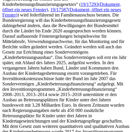
Kinderbetreuungsfinanzierungsgesetzes“ (
19/17293
(Dokument,
öffnet ein neues Fenster)
,
19/17587
(Dokument, öffnet ein neues
Fenster)
) wird federführend im Familienausschuss beraten. Die
Bundesregierung will das Kinderbetreuungsfinanzierungsgesetz
dahingehend ändern, dass die Bewilligungen der Bundesmittel
durch die Länder bis Ende 2020 ausgesprochen werden können.
Darauf aufbauende Fristenregelungen beispielsweise für
Mittelabrufe, Verwendungsnachweise, für das Monitoring und für
Berichte sollen geändert werden. Geändert werden soll auch das
Gesetz zur Errichtung eines Sondervermögens
„Kinderbetreuungsausbau“. Das Sondervermögen soll erst ein Jahr
später, mit Ablauf des Jahres 2025, aufgelöst werden. In den
vergangenen Jahren haben Bund, Länder und Kommunen den
Ausbau der Kindertagesbetreuung enorm vorangetrieben. Für
Investitionskostenzuschüsse hatte der Bund im Jahr 2007 das
Sondervermögen „Kinderbetreuungsfinanzierung“ aufgelegt. Mit
den Investitionsprogrammen „Kinderbetreuungsfinanzierung“
2008–2013, 2013–2014 sowie 2015–2018 unterstützte er den
Ausbau an Betreuungsplätzen für Kinder unter drei Jahren
bundesweit mit 3,28 Milliarden Euro. In diesem Zeitraum wurden
nach Regierungsangaben mehr als 450 000 zusätzliche
Betreuungsplätze für Kinder unter drei Jahren in
Kindertageseinrichtungen und der Kindertagespflege geschaffen.
Mit dem Gesetz zum weiteren quantitativen und qualitativen Ausbau
der Kindertagesbetreuung wurde 2017 das Investitionsprogramm