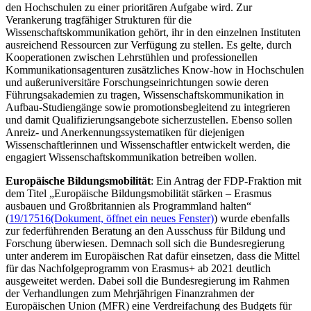
den Hochschulen zu einer prioritären Aufgabe wird. Zur
Verankerung tragfähiger Strukturen für die
Wissenschaftskommunikation gehört, ihr in den einzelnen Instituten
ausreichend Ressourcen zur Verfügung zu stellen. Es gelte, durch
Kooperationen zwischen Lehrstühlen und professionellen
Kommunikationsagenturen zusätzliches
Know-how
in Hochschulen
und außeruniversitäre Forschungseinrichtungen sowie deren
Führungsakademien zu tragen, Wissenschaftskommunikation in
Aufbau-Studiengänge sowie promotionsbegleitend zu integrieren
und damit Qualifizierungsangebote sicherzustellen. Ebenso sollen
Anreiz- und Anerkennungssystematiken für diejenigen
Wissenschaftlerinnen und Wissenschaftler entwickelt werden, die
engagiert Wissenschaftskommunikation betreiben wollen.
Europäische Bildungsmobilität
: Ein Antrag der FDP-Fraktion mit
dem Titel „Europäische Bildungsmobilität stärken – Erasmus
ausbauen und Großbritannien als Programmland halten“
(
19/17516
(Dokument, öffnet ein neues Fenster)
) wurde ebenfalls
zur federführenden Beratung an den Ausschuss für Bildung und
Forschung überwiesen. Demnach soll sich die Bundesregierung
unter anderem im Europäischen Rat dafür einsetzen, dass die Mittel
für das Nachfolgeprogramm von Erasmus+ ab 2021 deutlich
ausgeweitet werden. Dabei soll die Bundesregierung im Rahmen
der Verhandlungen zum Mehrjährigen Finanzrahmen der
Europäischen Union (MFR) eine Verdreifachung des
Budgets
für