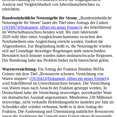
Analyse und Vergleichbarkeit von Jahresfinanzberichten zu
erleichtern.
Bundeseinheitliche Netzentgelte für Strom
: „Bundeseinheitliche
Netzentgelte für Strom“ lautet der Titel eines Antrags der Linken
(
19/16073
(Dokument, öffnet ein neues Fenster)
), der federführend
im Wirtschaftsausschuss beraten wird. Bis zum Jahresende
2020 solle über einen Ausgleichsmechanismus zwischen den
Netzbetreibern eine Angleichung erreicht werden, fordern die
Abgeordneten. Zur Begründung heißt es, die Netzentgelte würden
sich auf Grundlage derzeitiger Regelungen stark unterscheiden.
Besonders hoch belastet würden dabei strukturschwache Regionen.
Der Bundestag habe das Problem bisher nicht hinreichend gelöst.
Warenvernichtung:
Ein Antrag der Fraktion Bündnis 90/Die
Grünen mit dem Titel „Ressourcen schonen, Vernichtung von
Waren stoppen“ (
19/16411
(Dokument, öffnet ein neues Fenster)
)
wird federführend im Umweltausschuss beraten. Die Vernichtung
von Waren muss nach Ansicht der Fraktion gestoppt werden. In
Deutschland habe die Vernichtung neuwertiger, unverkaufter Ware
ein dramatisches Ausmaß angenommen. Mindestens 230 Millionen
neuwertige, nicht verkaufte Bekleidungsstücke landeten pro Jahr im
Schredder oder würden verbrannt, heißt es in dem Antrag der
Fraktion. Die Ausbeutung und Übernutzung natürlicher Ressourcen
sowie die Zerstörung der Umwelt seien Folgen dieses Konsumstils.