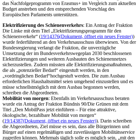
das Nachfolgeprogramm von Erasmus+ im Vergleich zum aktuellen
Budget
anstreben und den entsprechenden Vorschlag des
Europäischen Parlaments unterstützen.
Elektrifizierung des Schienenverkehrs
: Ein Antrag der Fraktion
Die Linke mit dem Titel „Elektrifizierungsprogramm für den
Schienenverkehr“ (
19/14376
(Dokument, öffnet ein neues Fenster)
)
wurde federführend an den Verkehrsausschuss überwiesen. Von der
Bundesregierung verlangt die Fraktion, die unverzügliche
Umsetzung der im Bundesverkehrswegeplan 2030 beschlossenen
Elektrifizierungen und weiteren Ausbauten des Schienennetzes
sicherzustellen. Zudem müssten alle Elektrifizierungsmaßnahmen,
die als „potenzieller Bedarf“ eingestuft werden, in den
„vordringlichen Bedarf“hochgestuft werden. Die zum Ausbau
erforderlichen Haushaltsmittel seien umgehend einzustellen und es
müsse schnellstmöglich mit dem Ausbau begonnen werden,
schreiben die Abgeordneten.
Mobilität von morgen
: Ebenfalls im Verkehrsausschuss beraten
wurde ein Antrag der Fraktion Bündnis 90/Die Grünen mit dem
Titel „Den MobilPass jetzt einführen – Für eine attraktive,
ökologische, bezahlbare Mobilität von morgen“
(
19/14387
(Dokument, öffnet ein neues Fenster)
). Darin schreiben
die Abgeordneten, Ziel müsse es sein, dass alle Bürgerinnen und
Bürger auf einen regelmäßigen und zuverlässigen Mobilitätsservice
zugreifen können. Mehrmals täglich solle es möglich sein, „mit den