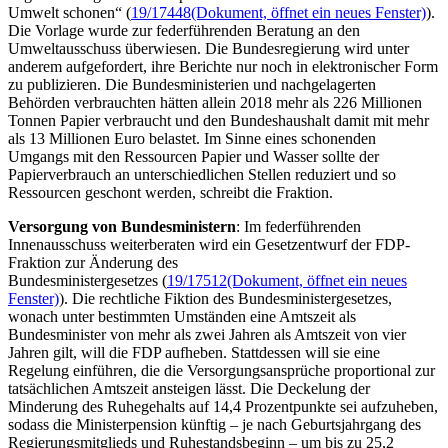
Umwelt schonen“ (
19/17448
(Dokument, öffnet ein neues Fenster)
).
Die Vorlage wurde zur federführenden Beratung an den
Umweltausschuss überwiesen. Die Bundesregierung wird unter
anderem aufgefordert, ihre Berichte nur noch in elektronischer Form
zu publizieren. Die Bundesministerien und nachgelagerten
Behörden verbrauchten hätten allein 2018 mehr als 226 Millionen
Tonnen Papier verbraucht und den Bundeshaushalt damit mit mehr
als 13 Millionen Euro belastet. Im Sinne eines schonenden
Umgangs mit den Ressourcen Papier und Wasser sollte der
Papierverbrauch an unterschiedlichen Stellen reduziert und so
Ressourcen geschont werden, schreibt die Fraktion.
Versorgung von Bundesministern
: Im federführenden
Innenausschuss weiterberaten wird ein Gesetzentwurf der FDP-
Fraktion zur Änderung des
Bundesministergesetzes (
19/17512
(Dokument, öffnet ein neues
Fenster)
). Die rechtliche Fiktion des Bundesministergesetzes,
wonach unter bestimmten Umständen eine Amtszeit als
Bundesminister von mehr als zwei Jahren als Amtszeit von vier
Jahren gilt, will die FDP aufheben. Stattdessen will sie eine
Regelung einführen, die die Versorgungsansprüche proportional zur
tatsächlichen Amtszeit ansteigen lässt. Die Deckelung der
Minderung des Ruhegehalts auf 14,4 Prozentpunkte sei aufzuheben,
sodass die Ministerpension künftig – je nach Geburtsjahrgang des
Regierungsmitglieds und Ruhestandsbeginn – um bis zu 25,2