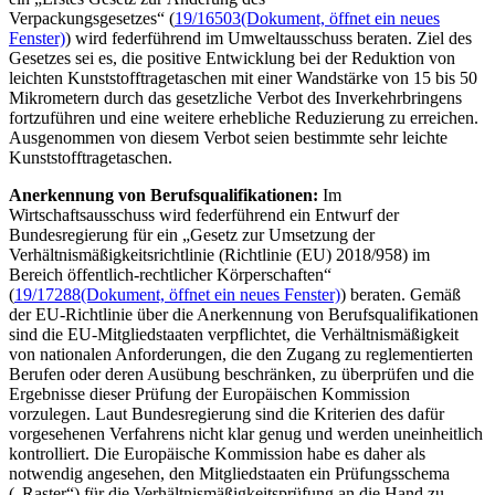
Verpackungsgesetzes“ (
19/16503
(Dokument, öffnet ein neues
Fenster)
) wird federführend im Umweltausschuss beraten. Ziel des
Gesetzes sei es, die positive Entwicklung bei der Reduktion von
leichten Kunststofftragetaschen mit einer Wandstärke von 15 bis 50
Mikrometern durch das gesetzliche Verbot des Inverkehrbringens
fortzuführen und eine weitere erhebliche Reduzierung zu erreichen.
Ausgenommen von diesem Verbot seien bestimmte sehr leichte
Kunststofftragetaschen.
Anerkennung von Berufsqualifikationen:
Im
Wirtschaftsausschuss wird federführend ein Entwurf der
Bundesregierung für ein „Gesetz zur Umsetzung der
Verhältnismäßigkeitsrichtlinie (Richtlinie (EU) 2018/958) im
Bereich öffentlich-rechtlicher Körperschaften“
(
19/17288
(Dokument, öffnet ein neues Fenster)
) beraten. Gemäß
der EU-Richtlinie über die Anerkennung von Berufsqualifikationen
sind die EU-Mitgliedstaaten verpflichtet, die Verhältnismäßigkeit
von nationalen Anforderungen, die den Zugang zu reglementierten
Berufen oder deren Ausübung beschränken, zu überprüfen und die
Ergebnisse dieser Prüfung der Europäischen Kommission
vorzulegen. Laut Bundesregierung sind die Kriterien des dafür
vorgesehenen Verfahrens nicht klar genug und werden uneinheitlich
kontrolliert. Die Europäische Kommission habe es daher als
notwendig angesehen, den Mitgliedstaaten ein Prüfungsschema
(„Raster“) für die Verhältnismäßigkeitsprüfung an die Hand zu