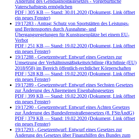
Änderung des Gendiagnostikgesetzes - Vorgeburtliche
Vaterschaftstests ermöglichen
PDF
| 305 KB — Stand: 30.01.2020
(Dokument, Link öffnet
ein neues Fenster)
19/17283 - Antrag: Schutz von Sportstätten des Leistungs-
und Breitensportes durch Ausnahme- und
Übergangsregelungen für Kunstrasenplätze bei einem EU-
Verbot
PDF
| 251 KB — Stand: 19.02.2020
(Dokument, Link öffnet
ein neues Fenster)
19/17288 - Gesetzentwurf: Entwurf eines Gesetzes zur
Umsetzung der Verhältnismäßigkeitsrichtlinie (Richtlinie (EU)
2018/958) im Bereich öffentlich-rechtlicher Körperschaften
PDF
| 528 KB — Stand: 19.02.2020
(Dokument, Link öffnet
ein neues Fenster)
19/17289 - Gesetzentwurf: Entwurf eines Sechsten Gesetzes
zur Änderung des Allgemeinen Eisenbahngesetzes
PDF
| 399 KB — Stand: 19.02.2020
(Dokument, Link öffnet
ein neues Fenster)
19/17290 - Gesetzentwurf: Entwurf eines Achten Gesetzes
zur Änderung des Bundesfernstraßengesetzes (8. FStrÄndG)
PDF
| 379 KB — Stand: 19.02.2020
(Dokument, Link öffnet
ein neues Fenster)
19/17293 - Gesetzentwurf: Entwurf eines Gesetzes zur
Änderung des Gesetzes über Finanzhilfen des Bundes zum