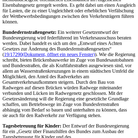
Eisenbahngesetz geregelt werden. Es geht dabei um einen Ausgleich
für Lasten, die zu einer Ungleichheit oder erheblichen Verfälschung
der Wettbewerbsbedingungen zwischen den Verkehrsträgern führen
können.
Bundesfernstraßengesetz:
Ein weiterer Gesetzentwurf der
Bundesregierung wird federführend im Verkehrsausschuss beraten
werden. Dabei handelt es sich um den „Entwurf eines Achten
Gesetzes zur Änderung des Bundesfernstraßengesetzes“
(
19/17290
(Dokument, öffnet ein neues Fenster)
). Wie die Regierung
schreibt, bieten Brückenbauwerke im Zuge von Bundesautobahnen
und Bundesstraßen, die als Kraftfahrstraßen ausgewiesen sind, vor
allem an Wasserstraßenkreuzungen in einem städtischen Umfeld die
Möglichkeit, den Anteil des Radverkehrs am
Gesamtverkehrsaufkommen steigern. Durch den Bau von
Radwegen auf diesen Brücken würden Radwege miteinander
verbunden und Lücken im Radwegenetz geschlossen. Mit der
Gesetzesänderung will die Regierung eine gesetzliche Grundlage
schaffen, um Betriebswege im Zuge von Bundesfernstraßen
abhängig vom Bedarf so bauen und unterhalten zu können, dass
sie auch für den Radverkehr zur Verfügung stehen.
Tagesbetreuung für Kinder:
Der Entwurf der Bundesregierung
für ein „Gesetz über Finanzhilfen des Bundes zum Ausbau der
Tagesbetreuung für Kinder und des