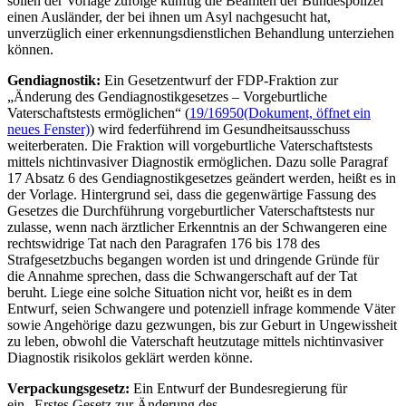
sollen der Vorlage zufolge künftig die Beamten der Bundespolizei
einen Ausländer, der bei ihnen um Asyl nachgesucht hat,
unverzüglich einer erkennungsdienstlichen Behandlung unterziehen
können.
Gendiagnostik:
Ein Gesetzentwurf der FDP-Fraktion zur
„Änderung des Gendiagnostikgesetzes – Vorgeburtliche
Vaterschaftstests ermöglichen“ (
19/16950
(Dokument, öffnet ein
neues Fenster)
) wird federführend im Gesundheitsausschuss
weiterberaten. Die Fraktion will vorgeburtliche Vaterschaftstests
mittels nichtinvasiver Diagnostik ermöglichen. Dazu solle Paragraf
17 Absatz 6 des Gendiagnostikgesetzes geändert werden, heißt es in
der Vorlage. Hintergrund sei, dass die gegenwärtige Fassung des
Gesetzes die Durchführung vorgeburtlicher Vaterschaftstests nur
zulasse, wenn nach ärztlicher Erkenntnis an der Schwangeren eine
rechtswidrige Tat nach den Paragrafen 176 bis 178 des
Strafgesetzbuchs begangen worden ist und dringende Gründe für
die Annahme sprechen, dass die Schwangerschaft auf der Tat
beruht. Liege eine solche Situation nicht vor, heißt es in dem
Entwurf, seien Schwangere und potenziell infrage kommende Väter
sowie Angehörige dazu gezwungen, bis zur Geburt in Ungewissheit
zu leben, obwohl die Vaterschaft heutzutage mittels nichtinvasiver
Diagnostik risikolos geklärt werden könne.
Verpackungsgesetz:
Ein Entwurf der Bundesregierung für
ein „Erstes Gesetz zur Änderung des