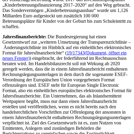
„Kinderbetreuungsfinanzierung 2017–2020“ auf den Weg gebracht.
Das Sondervermögen „Kinderbetreuungsausbau“ wurde um 1,126
Milliarden Euro aufgestockt um zusätzlich 100 000
Betreuungsplätze für Kinder von der Geburt bis zum Schuleintritt zu
schaffen.
Jahresfinanzberichte:
Die Bundesregierung hat einen
Gesetzentwurf zur „weiteren Umsetzung der Transparenzrichtlinie –
Änderungsrichtlinie im Hinblick auf ein einheitliches elektronisches
Format für Jahresfinanzberichte“ (
19/17343
(Dokument, öffnet ein
neues Fenster)
) eingebracht, der federführend im Rechtsausschuss
beraten wird. Im Handelsbilanzrecht soll mit Wirkung ab 2020
geregelt werden, dass die in einem Jahresfinanzbericht enthaltenen
Rechnungslegungsunterlagen in dem durch die sogenannte ESEF-
Verordnung der Europäischen Union vorgegebenen Format
offenzulegen sind. ESEF steht für
European Single Electronic
Format
, also ein einheitliches europäisches elektronisches Format für
Jahresfinanzberichte. Ein Unternehmen, das als Inlandsemittent
Wertpapiere begibt, muss nur dann einen Jahresfinanzbericht
erstellen und veröffentlichen, wenn es nicht bereits nach den
handelsrechtlichen Vorschriften zur Offenlegung der ansonsten in
einem Jahresfinanzbericht enthaltenen Rechnungslegungsunterlagen
verpflichtet ist. Ziel des Gesetzentwurfs ist es, zum Nutzen von
Emittenten, Anlegern und zuständigen Behörden die
Berichterstattung zu vereinfachen sowie die Zugänglichkeit,