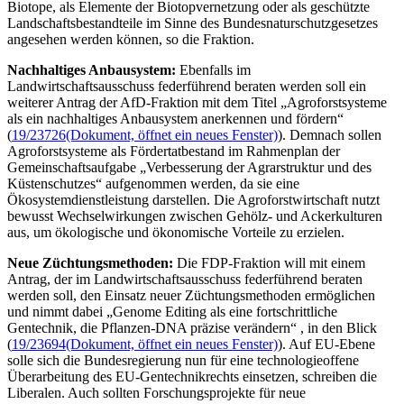
Biotope, als Elemente der Biotopvernetzung oder als geschützte
Landschaftsbestandteile im Sinne des Bundesnaturschutzgesetzes
angesehen werden können, so die Fraktion.
Nachhaltiges Anbausystem:
Ebenfalls im
Landwirtschaftsausschuss federführend beraten werden soll ein
weiterer Antrag der AfD-Fraktion mit dem Titel „Agroforstsysteme
als ein nachhaltiges Anbausystem anerkennen und fördern“
(
19/23726
(Dokument, öffnet ein neues Fenster)
). Demnach sollen
Agroforstsysteme als Fördertatbestand im Rahmenplan der
Gemeinschaftsaufgabe „Verbesserung der Agrarstruktur und des
Küstenschutzes“ aufgenommen werden, da sie eine
Ökosystemdienstleistung darstellen. Die Agroforstwirtschaft nutzt
bewusst Wechselwirkungen zwischen Gehölz- und Ackerkulturen
aus, um ökologische und ökonomische Vorteile zu erzielen.
Neue Züchtungsmethoden:
Die FDP-Fraktion will mit einem
Antrag, der im Landwirtschaftsausschuss federführend beraten
werden soll, den Einsatz neuer Züchtungsmethoden ermöglichen
und nimmt dabei „
Genome
Editing
als eine fortschrittliche
Gentechnik, die Pflanzen-DNA präzise verändern“ , in den Blick
(
19/23694
(Dokument, öffnet ein neues Fenster)
). Auf EU-Ebene
solle sich die Bundesregierung nun für eine technologieoffene
Überarbeitung des EU-Gentechnikrechts einsetzen, schreiben die
Liberalen. Auch sollten Forschungsprojekte für neue