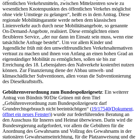
öffentlichen Verkehrsmitteln, zwischen Mittelzentren sowie zu
wesentlichen Knotenpunkten des öffentlichen Verkehrs möglichst
ohne viele Umstiege zu gelangen“, heißt es in dem Antrag. Diese
regionale Mobilitätsgarantie werde neben dem klassischen
Linienverkehr auch durch neue Mobilitätsangebote, so genannte
On-Demand
-Angebote, realisiert. Diese ermöglichten einen
flexibleren
Service
, „der nur dann im Einsatz sein muss, wenn eine
tatsächliche Anfrage besteht“. Um vor allem Kinder und
Jugendliche früh mit den umweltfreundlichen Verkehrsalternativen
vertraut zu machen und ihnen von Anfang an einen hohen Grad an
eigenständiger Mobilität zu ermöglichen, sollen sie bis zur
Erreichung des 18. Lebensjahres den Nahverkehr kostenfrei nutzen
können. Zur Finanzierung diene der Abbau umwelt- und
klimaschädlicher Subventionen, allen voran die Subventionierung
des Dieselkraftstoffs.
Gebührenverordnung zum Bundespolizeigesetz
: Ein weiterer
Antrag von Bündnis 90/Die Grünen mit dem Titel
„Gebührenverordnung zum Bundespolizeigesetz darf
Grundrechtsgebrauch nicht beeinträchtigen“ (
19/17540
(Dokument,
öffnet ein neues Fenster)
) wurde zur federführenden Beratung an
den Ausschuss für Inneres und Heimat überwiesen. Darin wird die
Bundesregierung aufgefordert, vor allem die Gebühren für die
Anordnung des Gewahrsams und Vollzug des Gewahrsams in der
stationären Gewahrsamseinrichtung, für die Platzanweisung und die