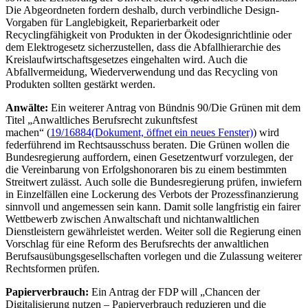
Die Abgeordneten fordern deshalb, durch verbindliche
Design
-
Vorgaben für Langlebigkeit, Reparierbarkeit oder
Recyclingfähigkeit von Produkten in der Ökodesignrichtlinie oder
dem Elektrogesetz sicherzustellen, dass die Abfallhierarchie des
Kreislaufwirtschaftsgesetzes eingehalten wird. Auch die
Abfallvermeidung, Wiederverwendung und das
Recycling
von
Produkten sollten gestärkt werden.
Anwälte:
Ein weiterer Antrag von Bündnis 90/Die Grünen mit dem
Titel „Anwaltliches Berufsrecht zukunftsfest
machen“ (
19/16884
(Dokument, öffnet ein neues Fenster)
) wird
federführend im Rechtsausschuss beraten. Die Grünen wollen die
Bundesregierung auffordern, einen Gesetzentwurf vorzulegen, der
die Vereinbarung von Erfolgshonoraren bis zu einem bestimmten
Streitwert zulässt. Auch solle die Bundesregierung prüfen, inwiefern
in Einzelfällen eine Lockerung des Verbots der Prozessfinanzierung
sinnvoll und angemessen sein kann. Damit solle langfristig ein fairer
Wettbewerb zwischen Anwaltschaft und nichtanwaltlichen
Dienstleistern gewährleistet werden. Weiter soll die Regierung einen
Vorschlag für eine Reform des Berufsrechts der anwaltlichen
Berufsausübungsgesellschaften vorlegen und die Zulassung weiterer
Rechtsformen prüfen.
Papierverbrauch:
Ein Antrag der FDP will „Chancen der
Digitalisierung nutzen – Papierverbrauch reduzieren und die