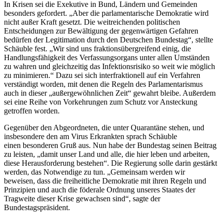
In Krisen sei die Exekutive in Bund, Ländern und Gemeinden
besonders gefordert. „Aber die parlamentarische Demokratie wird
nicht außer Kraft gesetzt. Die weitreichenden politischen
Entscheidungen zur Bewältigung der gegenwärtigen Gefahren
bedürfen der Legitimation durch den Deutschen Bundestag“, stellte
Schäuble fest. „Wir sind uns fraktionsübergreifend einig, die
Handlungsfähigkeit des Verfassungsorgans unter allen Umständen
zu wahren und gleichzeitig das Infektionsrisiko so weit wie möglich
zu minimieren.“ Dazu sei sich interfraktionell auf ein Verfahren
verständigt worden, mit denen die Regeln des Parlamentarismus
auch in dieser „außergewöhnlichen Zeit“ gewahrt bleibe. Außerdem
sei eine Reihe von Vorkehrungen zum Schutz vor Ansteckung
getroffen worden.
Gegenüber den Abgeordneten, die unter Quarantäne stehen, und
insbesondere den am Virus Erkrankten sprach Schäuble
einen besonderen Gruß aus. Nun habe der Bundestag seinen Beitrag
zu leisten, „damit unser Land und alle, die hier leben und arbeiten,
diese Herausforderung bestehen“. Die Regierung solle darin gestärkt
werden, das Notwendige zu tun. „Gemeinsam werden wir
beweisen, dass die freiheitliche Demokratie mit ihren Regeln und
Prinzipien und auch die föderale Ordnung unseres Staates der
Tragweite dieser Krise gewachsen sind“, sagte der
Bundestagspräsident.