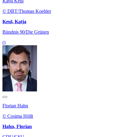
Katja Keul
© DBT/Thomas Koehler
Keul, Katja
Bündnis 90/Die Grünen
()
Florian Hahn
© Cosima Höllt
Hahn, Florian
CDU/CSU