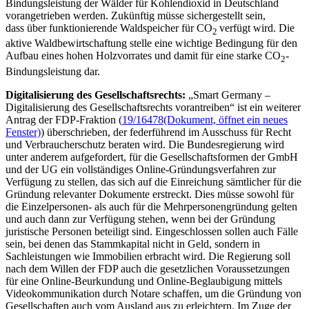
Bindungsleistung der Wälder für Kohlendioxid in Deutschland
vorangetrieben werden. Zukünftig müsse sichergestellt sein,
dass über funktionierende Waldspeicher für CO
verfügt wird. Die
2
aktive Waldbewirtschaftung stelle eine wichtige Bedingung für den
Aufbau eines hohen Holzvorrates und damit für eine starke CO
-
2
Bindungsleistung dar.
Digitalisierung des Gesellschaftsrechts:
„
Smart Germany
–
Digitalisierung des Gesellschaftsrechts vorantreiben“ ist ein weiterer
Antrag der FDP-Fraktion (
19/16478
(Dokument, öffnet ein neues
Fenster)
) überschrieben, der federführend im Ausschuss für Recht
und Verbraucherschutz beraten wird. Die Bundesregierung wird
unter anderem aufgefordert, für die Gesellschaftsformen der GmbH
und der UG ein vollständiges
Online
-Gründungsverfahren zur
Verfügung zu stellen, das sich auf die Einreichung sämtlicher für die
Gründung relevanter Dokumente erstreckt. Dies müsse sowohl für
die Einzelpersonen- als auch für die Mehrpersonengründung gelten
und auch dann zur Verfügung stehen, wenn bei der Gründung
juristische Personen beteiligt sind. Eingeschlossen sollen auch Fälle
sein, bei denen das Stammkapital nicht in Geld, sondern in
Sachleistungen wie Immobilien erbracht wird. Die Regierung soll
nach dem Willen der FDP auch die gesetzlichen Voraussetzungen
für eine
Online
-Beurkundung und
Online
-Beglaubigung mittels
Videokommunikation durch Notare schaffen, um die Gründung von
Gesellschaften auch vom Ausland aus zu erleichtern. Im Zuge der