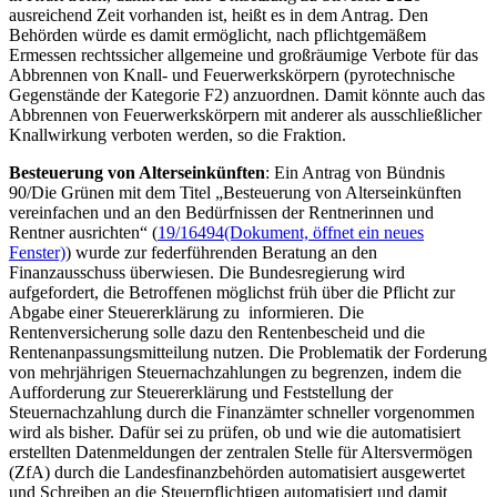
ausreichend Zeit vorhanden ist, heißt es in dem Antrag. Den
Behörden würde es damit ermöglicht, nach pflichtgemäßem
Ermessen rechtssicher allgemeine und großräumige Verbote für das
Abbrennen von Knall- und Feuerwerkskörpern (pyrotechnische
Gegenstände der Kategorie F2) anzuordnen. Damit könnte auch das
Abbrennen von Feuerwerkskörpern mit anderer als ausschließlicher
Knallwirkung verboten werden, so die Fraktion.
Besteuerung von Alterseinkünften
: Ein Antrag von Bündnis
90/Die Grünen mit dem Titel „Besteuerung von Alterseinkünften
vereinfachen und an den Bedürfnissen der Rentnerinnen und
Rentner ausrichten“ (
19/16494
(Dokument, öffnet ein neues
Fenster)
) wurde zur federführenden Beratung an den
Finanzausschuss überwiesen. Die Bundesregierung wird
aufgefordert, die Betroffenen möglichst früh über die Pflicht zur
Abgabe einer Steuererklärung zu informieren. Die
Rentenversicherung solle dazu den Rentenbescheid und die
Rentenanpassungsmitteilung nutzen. Die Problematik der Forderung
von mehrjährigen Steuernachzahlungen zu begrenzen, indem die
Aufforderung zur Steuererklärung und Feststellung der
Steuernachzahlung durch die Finanzämter schneller vorgenommen
wird als bisher. Dafür sei zu prüfen, ob und wie die automatisiert
erstellten Datenmeldungen der zentralen Stelle für Altersvermögen
(ZfA) durch die Landesfinanzbehörden automatisiert ausgewertet
und Schreiben an die Steuerpflichtigen automatisiert und damit