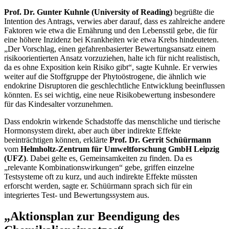
Prof. Dr. Gunter Kuhnle (
University of Reading
)
begrüßte die
Intention des Antrags, verwies aber darauf, dass es zahlreiche andere
Faktoren wie etwa die Ernährung und den Lebensstil gebe, die für
eine höhere Inzidenz bei Krankheiten wie etwa Krebs hindeuteten.
„Der Vorschlag, einen gefahrenbasierter Bewertungsansatz einem
risikoorientierten Ansatz vorzuziehen, halte ich für nicht realistisch,
da es ohne Exposition kein Risiko gibt“, sagte Kuhnle. Er verwies
weiter auf die Stoffgruppe der Phytoöstrogene, die ähnlich wie
endokrine Disruptoren die geschlechtliche Entwicklung beeinflussen
könnten. Es sei wichtig, eine neue Risikobewertung insbesondere
für das Kindesalter vorzunehmen.
Dass endokrin wirkende Schadstoffe das menschliche und tierische
Hormonsystem direkt, aber auch über indirekte Effekte
beeinträchtigen können, erklärte
Prof. Dr. Gerrit Schüürmann
vom
Helmholtz-Zentrum für Umweltforschung GmbH Leipzig
(UFZ)
. Dabei gelte es, Gemeinsamkeiten zu finden. Da es
„relevante Kombinationswirkungen“ gebe, griffen einzelne
Testsysteme oft zu kurz, und auch indirekte Effekte müssten
erforscht werden, sagte er. Schüürmann sprach sich für ein
integriertes Test- und Bewertungssystem aus.
„Aktionsplan zur Beendigung des