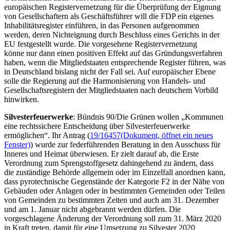
europäischen Registervernetzung für die Überprüfung der Eignung
von Gesellschaftern als Geschäftsführer will die FDP ein eigenes
Inhabilitätsregister einführen, in das Personen aufgenommen
werden, deren Nichteignung durch Beschluss eines Gerichts in der
EU festgestellt wurde. Die vorgesehene Registervernetzung
könne nur dann einen positiven Effekt auf das Gründungsverfahren
haben, wenn die Mitgliedstaaten entsprechende Register führen, was
in Deutschland bislang nicht der Fall sei. Auf europäischer Ebene
solle die Regierung auf die Harmonisierung von Handels- und
Gesellschaftsregistern der Mitgliedstaaten nach deutschem Vorbild
hinwirken.
Silvesterfeuerwerke
: Bündnis 90/Die Grünen wollen „Kommunen
eine rechtssichere Entscheidung über Silvesterfeuerwerke
ermöglichen“. Ihr Antrag (
19/16457
(Dokument, öffnet ein neues
Fenster)
) wurde zur federführenden Beratung in den Ausschuss für
Inneres und Heimat überwiesen. Er zielt darauf ab, die Erste
Verordnung zum Sprengstoffgesetz dahingehend zu ändern, dass
die zuständige Behörde allgemein oder im Einzelfall anordnen kann,
dass pyrotechnische Gegenstände der Kategorie F2 in der Nähe von
Gebäuden oder Anlagen oder in bestimmten Gemeinden oder Teilen
von Gemeinden zu bestimmten Zeiten und auch am 31. Dezember
und am 1. Januar nicht abgebrannt werden dürfen. Die
vorgeschlagene Änderung der Verordnung soll zum 31. März 2020
in Kraft treten, damit für eine Umsetzung zu Silvester 2020