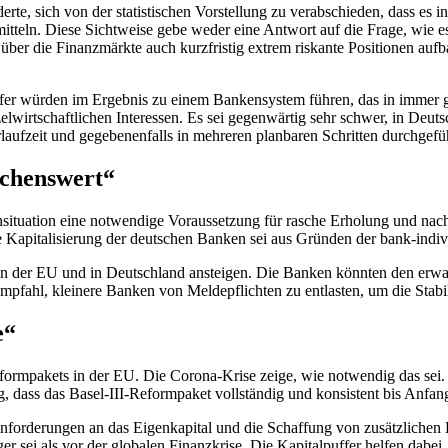
erte, sich von der statistischen Vorstellung zu verabschieden, dass es 
itteln. Diese Sichtweise gebe weder eine Antwort auf die Frage, wie e
n über die Finanzmärkte auch kurzfristig extrem riskante Positionen au
ffer würden im Ergebnis zu einem Bankensystem führen, das in immer
lwirtschaftlichen Interessen. Es sei gegenwärtig sehr schwer, in Deut
laufzeit und gegebenenfalls in mehreren planbaren Schritten durchgef
schenswert“
sensituation eine notwendige Voraussetzung für rasche Erholung und na
e Kapitalisierung der deutschen Banken sei aus Gründen der bank-indiv
in der EU und in Deutschland ansteigen. Die Banken könnten den erwar
empfahl, kleinere Banken von Meldepflichten zu entlasten, um die Stabil
e“
ormpakets in der EU. Die Corona-Krise zeige, wie notwendig das sei. 
ng, dass das Basel-III-Reformpaket vollständig und konsistent bis Anfa
Anforderungen an das Eigenkapital und die Schaffung von zusätzlichen 
ger sei als vor der globalen Finanzkrise. Die Kapitalpuffer helfen dab