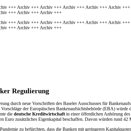
chiv +++ Archiv +++ Archiv +++ Archiv +++ Archiv +++ Archiv +++
chiv +++ Archiv +++ Archiv +++
chiv +++ Archiv +++ Archiv +++ Archiv +++ Archiv +++ Archiv +++
chiv +++ Archiv +++ Archiv +++
ker Regulie­rung
rung durch neue Vorschriften des Baseler Ausschusses für Bankenaufsi
er Vorschläge der Europäischen Bankenaufsichtsbehörde (EBA) würde di
rnte die
deutsche Kreditwirtschaft
in einer öffentlichen Anhörung de
den Euro zusätzliches Eigenkapital beschaffen. Davon würden rund 42 Mi
-Pandemie zu befürchten, dass die Banken mit geringeren Kapitalquoten 