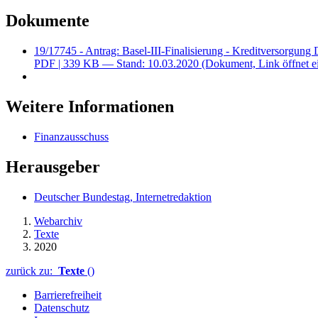
Dokumente
19/17745 - Antrag: Basel-III-Finalisierung - Kreditversorgung 
PDF
| 339 KB — Stand: 10.03.2020
(Dokument, Link öffnet e
Weitere Informationen
Finanzausschuss
Herausgeber
Deutscher Bundestag, Internetredaktion
Webarchiv
Texte
2020
zurück zu:
Texte
()
Barrierefreiheit
Datenschutz