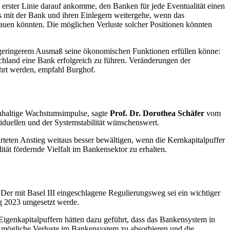
in erster Linie darauf ankomme, den Banken für jede Eventualität einen
s mit der Bank und ihren Einlegern weitergehe, wenn das
fbauen könnten. Die möglichen Verluste solcher Positionen könnten
 geringerem Ausmaß seine ökonomischen Funktionen erfüllen könne:
schland eine Bank erfolgreich zu führen. Veränderungen der
ührt werden, empfahl Burghof.
chhaltige Wachstumsimpulse, sagte
Prof. Dr. Dorothea Schäfer
vom
iduellen und der Systemstabilität wünschenswert.
teten Anstieg weitaus besser bewältigen, wenn die Kernkapitalpuffer
ität fördernde Vielfalt im Bankensektor zu erhalten.
Der mit Basel III eingeschlagene Regulierungsweg sei ein wichtiger
ng 2023 umgesetzt werde.
Eigenkapitalpuffern hätten dazu geführt, dass das Bankensystem in
ei, mögliche Verluste im Bankensystem zu absorbieren und die