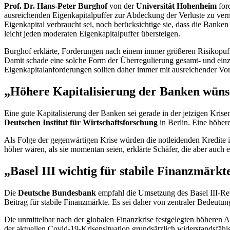
Prof. Dr. Hans-Peter Burghof
von der
Universität Hohenheim
ford
ausreichenden Eigenkapitalpuffer zur Abdeckung der Verluste zu verm
Eigenkapital verbraucht sei, noch berücksichtige sie, dass die Banke
leicht jeden moderaten Eigenkapitalpuffer übersteigen.
Burghof erklärte, Forderungen nach einem immer größeren Risikopu
Damit schade eine solche Form der Überregulierung gesamt- und einze
Eigenkapitalanforderungen sollten daher immer mit ausreichender Vor
„Höhere Kapitalisierung der Banken wün
Eine gute Kapitalisierung der Banken sei gerade in der jetzigen Kri
Deutschen Institut für Wirtschaftsforschung
in Berlin. Eine höher
Als Folge der gegenwärtigen Krise würden die notleidenden Kredite 
höher wären, als sie momentan seien, erklärte Schäfer, die aber auch 
„Basel III wichtig für stabile Finanzmärkt
Die
Deutsche Bundesbank
empfahl die Umsetzung des Basel III-Ref
Beitrag für stabile Finanzmärkte. Es sei daher von zentraler Bedeutu
Die unmittelbar nach der globalen Finanzkrise festgelegten höheren 
der aktuellen Covid-19-Krisensituation grundsätzlich widerstandsfähi