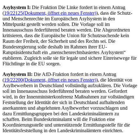
Asylsystem I:
Die Fraktion Die Linke fordert in einem Antrag
(
19/22125
(Dokument, öffnet ein neues Fenster)
), dass die Schutz-
und Menschenrechte im Europäischen Asylsystem in den
Mittelpunkt gestellt werden sollen. Die Vorlage soll im
Innenausschuss federführend beraten werden. Die Abgeordneten
kritisieren, dass die Europäische Union für Schutzsuchende kein
Raum der Freiheit, der Sicherheit und des Rechts sei. Die
Bundesregierung solle deshalb im Rahmen ihrer EU-
Ratspräsidentschaft ein „menschenrechtsbasiertes Asylsystem“
etablieren. Zugleich solle sie für legale und sichere Einreisewege für
Flüchtlinge in die EU sorgen.
Asylsystem II:
Die AfD-Fraktion fordert in einem Antrag
(
19/22200
(Dokument, öffnet ein neues Fenster)
), die Identität von
Asylbewerbern in Deutschland vollständig aufzuklären. Die Vorlage
soll im Innenausschuss federführend beraten werden. Gefordert
wird, in der Innenministerkonferenz Maßnahmen zur vollständigen
Feststellung der Identität der sich in Deutschland aufhaltenden
anerkannten und abgelehnten Asylbewerber vorzuschlagen und
dazu Ermittlungsgruppen bei den Landeskriminalämtern zu
schaffen. Beim Bundeskriminalamt will die Fraktion eine
Koordinierungsstelle und unterstützende Ermittlungsstelle für die
Identitätsfeststellung in den Landeskriminalämtern einrichten.