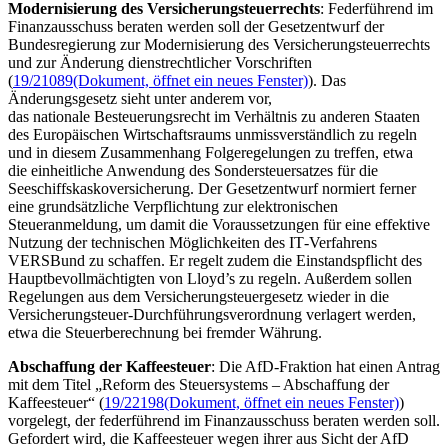
Modernisierung des Versicherungsteuerrechts
: Federführend im
Finanzausschuss beraten werden soll der Gesetzentwurf der
Bundesregierung zur Modernisierung des Versicherungsteuerrechts
und zur Änderung dienstrechtlicher Vorschriften
(
19/21089
(Dokument, öffnet ein neues Fenster)
). Das
Änderungsgesetz sieht unter anderem vor,
das nationale Besteuerungsrecht im Verhältnis zu anderen Staaten
des Europäischen Wirtschaftsraums unmissverständlich zu regeln
und in diesem Zusammenhang Folgeregelungen zu treffen, etwa
die einheitliche Anwendung des Sondersteuersatzes für die
Seeschiffskaskoversicherung. Der Gesetzentwurf normiert ferner
eine grundsätzliche Verpflichtung zur elektronischen
Steueranmeldung, um damit die Voraussetzungen für eine effektive
Nutzung der technischen Möglichkeiten des
IT
-Verfahrens
VERSBund zu schaffen. Er regelt zudem die Einstandspflicht des
Hauptbevollmächtigten von
Lloyd’s
zu regeln. Außerdem sollen
Regelungen aus dem Versicherungsteuergesetz wieder in die
Versicherungsteuer-Durchführungsverordnung verlagert werden,
etwa die Steuerberechnung bei fremder Währung.
Abschaffung der Kaffeesteuer
: Die AfD-Fraktion hat einen Antrag
mit dem Titel „Reform des Steuersystems – Abschaffung der
Kaffeesteuer“ (
19/22198
(Dokument, öffnet ein neues Fenster)
)
vorgelegt, der federführend im Finanzausschuss beraten werden soll.
Gefordert wird, die Kaffeesteuer wegen ihrer aus Sicht der AfD