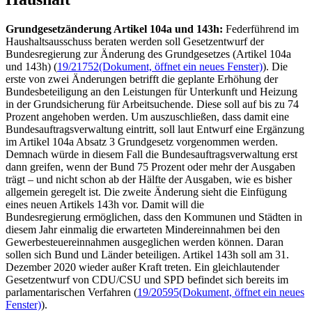
Grundgesetzänderung Artikel 104a und 143h:
Federführend im
Haushaltsausschuss beraten werden soll Gesetzentwurf der
Bundesregierung zur Änderung des Grundgesetzes (Artikel 104a
und 143h) (
19/21752
(Dokument, öffnet ein neues Fenster)
). Die
erste von zwei Änderungen betrifft die geplante Erhöhung der
Bundesbeteiligung an den Leistungen für Unterkunft und Heizung
in der Grundsicherung für Arbeitsuchende. Diese soll auf bis zu 74
Prozent angehoben werden. Um auszuschließen, dass damit eine
Bundesauftragsverwaltung eintritt, soll laut Entwurf eine Ergänzung
im Artikel 104a Absatz 3 Grundgesetz vorgenommen werden.
Demnach würde in diesem Fall die Bundesauftragsverwaltung erst
dann greifen, wenn der Bund 75 Prozent oder mehr der Ausgaben
trägt – und nicht schon ab der Hälfte der Ausgaben, wie es bisher
allgemein geregelt ist. Die zweite Änderung sieht die Einfügung
eines neuen Artikels 143h vor. Damit will die
Bundesregierung ermöglichen, dass den Kommunen und Städten in
diesem Jahr einmalig die erwarteten Mindereinnahmen bei den
Gewerbesteuereinnahmen ausgeglichen werden können. Daran
sollen sich Bund und Länder beteiligen. Artikel 143h soll am 31.
Dezember 2020 wieder außer Kraft treten. Ein gleichlautender
Gesetzentwurf von CDU/CSU und SPD befindet sich bereits im
parlamentarischen Verfahren (
19/20595
(Dokument, öffnet ein neues
Fenster)
).