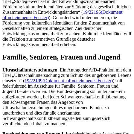
Titel „Strategiewechsel in der Entwicklungszusammenarbeit –
Förderung kultureller Identitäten zur Stärkung des gesellschaftlichen
Zusammenhalts in Entwicklungsländern“ (
19/22196
(Dokument,
öffnet ein neues Fenster)
). Gefordert wird unter anderem, die
Förderung von kulturellen Identitäten für den Zusammenhalt von
Gesellschaften zu einem strategischen Ziel deutscher
Entwicklungszusammenarbeit zu machen. Kulturelle Identitäten will
die Fraktion zur normativen Grundlage deutscher
Entwicklungszusammenarbeit erheben.
Familie, Senioren, Frauen und Jugend
Ultraschalluntersuchungen
: Ein Antrag der AfD-Fraktion mit dem
Titel „Ultraschalluntersuchung zum Schutz des ungeborenen Lebens
einsetzen“ (
19/22199
(Dokument, öffnet ein neues Fenster)
) soll
federführend im Ausschuss für Familie, Senioren, Frauen und
Jugend beraten werden. Die Bundesregierung soll unter anderem
aufgefordert werden, bei jeder Schwangerschaftskonfliktberatung
den schwangeren Frauen das Angebot von
Ultraschalluntersuchungen ihres ungeborenen Kindes zu
unterbreiten und dies für alle anerkannten
Schwangerschaftskonfliktberatungsstellen zum gesetzlich
verpflichtenden Inhalt zu machen.
Beschneidungen von Frauen I
: Im federführenden Ausschuss für