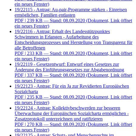
ein neues Fenster)
19/22115 - Antrag: Au-pair-Programme stärken - Einreisen
ermöglichen, Familien entlasten
PDF
| 239 KB — Stand: 08.09.2020
(Dokument, Link öffnet
ein neues Fenster)
19/22116 - Antrag: Erhalt des Landesstützpunktes
Schwimmen in Erlangen - Aufarbeitung des
Entscheidungsprozesses und Herstellung von Transparenz für
alle Betroffenen
PDF
| 233 KB — Stand: 08.09.2020
(Dokument, Link öffnet
ein neues Fenster)
19/22119 - Gesetzentwurf: Entwurf eines Gesetzes zur
Änderung des Einführungsgesetzes zur Abgabenordnung
PDF
| 337 KB — Stand: 08.09.2020
(Dokument, Link öffnet
ein neues Fenster)
19/22123 - Antrag: Für ein Ja zur Revidierten Europäischen
Sozialcharta
PDF
| 235 KB — Stand: 08.09.2020
(Dokument, Link öffnet
ein neues Fenster)
19/22124 - Antrag: Kollektivbeschwerden zur besseren
Überwachung der Europäischen Sozialcharta ermöglichen -
Zusatzprotokoll unterzeichnen und ratifizieren
PDF
| 270 KB — Stand: 08.09.2020
(Dokument, Link öffnet
ein neues Fenster)
19/22125 - Antrag: Schutz- und Menschenrechte im