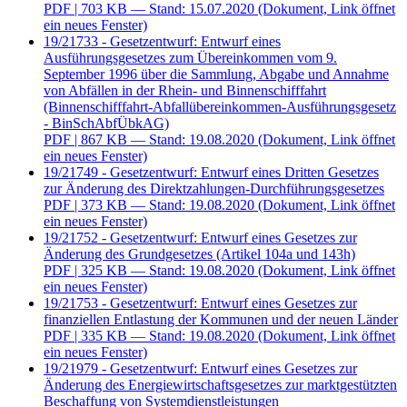
PDF
| 703 KB — Stand: 15.07.2020
(Dokument, Link öffnet
ein neues Fenster)
19/21733 - Gesetzentwurf: Entwurf eines
Ausführungsgesetzes zum Übereinkommen vom 9.
September 1996 über die Sammlung, Abgabe und Annahme
von Abfällen in der Rhein- und Binnenschifffahrt
(Binnenschifffahrt-Abfallübereinkommen-Ausführungsgesetz
- BinSchAbfÜbkAG)
PDF
| 867 KB — Stand: 19.08.2020
(Dokument, Link öffnet
ein neues Fenster)
19/21749 - Gesetzentwurf: Entwurf eines Dritten Gesetzes
zur Änderung des Direktzahlungen-Durchführungsgesetzes
PDF
| 373 KB — Stand: 19.08.2020
(Dokument, Link öffnet
ein neues Fenster)
19/21752 - Gesetzentwurf: Entwurf eines Gesetzes zur
Änderung des Grundgesetzes (Artikel 104a und 143h)
PDF
| 325 KB — Stand: 19.08.2020
(Dokument, Link öffnet
ein neues Fenster)
19/21753 - Gesetzentwurf: Entwurf eines Gesetzes zur
finanziellen Entlastung der Kommunen und der neuen Länder
PDF
| 335 KB — Stand: 19.08.2020
(Dokument, Link öffnet
ein neues Fenster)
19/21979 - Gesetzentwurf: Entwurf eines Gesetzes zur
Änderung des Energiewirtschaftsgesetzes zur marktgestützten
Beschaffung von Systemdienstleistungen