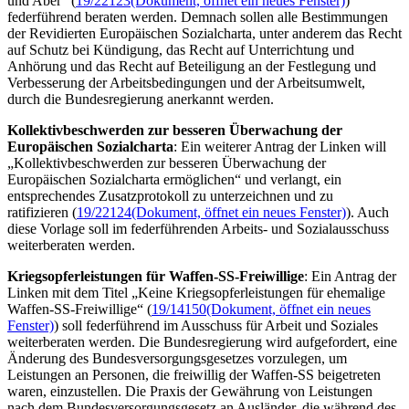
und Aber“ (
19/22123
(Dokument, öffnet ein neues Fenster)
)
federführend beraten werden. Demnach sollen alle Bestimmungen
der Revidierten Europäischen Sozialcharta, unter anderem das Recht
auf Schutz bei Kündigung, das Recht auf Unterrichtung und
Anhörung und das Recht auf Beteiligung an der Festlegung und
Verbesserung der Arbeitsbedingungen und der Arbeitsumwelt,
durch die Bundesregierung anerkannt werden.
Kollektivbeschwerden zur besseren Überwachung der
Europäischen Sozialcharta
: Ein weiterer Antrag der Linken will
„Kollektivbeschwerden zur besseren Überwachung der
Europäischen Sozialcharta ermöglichen“ und verlangt, ein
entsprechendes Zusatzprotokoll zu unterzeichnen und zu
ratifizieren (
19/22124
(Dokument, öffnet ein neues Fenster)
). Auch
diese Vorlage soll im federführenden Arbeits- und Sozialausschuss
weiterberaten werden.
Kriegsopferleistungen für Waffen-SS-Freiwillige
: Ein Antrag der
Linken mit dem Titel „Keine Kriegsopferleistungen für ehemalige
Waffen-SS-Freiwillige“ (
19/14150
(Dokument, öffnet ein neues
Fenster)
) soll federführend im Ausschuss für Arbeit und Soziales
weiterberaten werden. Die Bundesregierung wird aufgefordert, eine
Änderung des Bundesversorgungsgesetzes vorzulegen, um
Leistungen an Personen, die freiwillig der Waffen-SS beigetreten
waren, einzustellen. Die Praxis der Gewährung von Leistungen
nach dem Bundesversorgungsgesetz an Ausländer, die während des