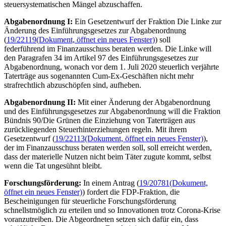
steuersystematischen Mängel abzuschaffen.
Abgabenordnung I:
Ein Gesetzentwurf der Fraktion Die Linke zur
Änderung des Einführungsgesetzes zur Abgabenordnung
(
19/22119
(Dokument, öffnet ein neues Fenster)
) soll
federführend im Finanzausschuss beraten werden. Die Linke will
den Paragrafen 34 im Artikel 97 des Einführungsgesetzes zur
Abgabenordnung, wonach vor dem 1. Juli 2020 steuerlich verjährte
Taterträge aus sogenannten Cum-Ex-Geschäften nicht mehr
strafrechtlich abzuschöpfen sind, aufheben.
Abgabenordnung II:
Mit einer Änderung der Abgabenordnung
und des Einführungsgesetzes zur Abgabenordnung will die Fraktion
Bündnis 90/Die Grünen die Einziehung von Taterträgen aus
zurückliegenden Steuerhinterziehungen regeln. Mit ihrem
Gesetzentwurf (
19/22113
(Dokument, öffnet ein neues Fenster)
),
der im Finanzausschuss beraten werden soll, soll erreicht werden,
dass der materielle Nutzen nicht beim Täter zugute kommt, selbst
wenn die Tat ungesühnt bleibt.
Forschungsförderung:
In einem Antrag (
19/20781
(Dokument,
öffnet ein neues Fenster)
) fordert die FDP-Fraktion, die
Bescheinigungen für steuerliche Forschungsförderung
schnellstmöglich zu erteilen und so Innovationen trotz Corona-Krise
voranzutreiben. Die Abgeordneten setzen sich dafür ein, dass