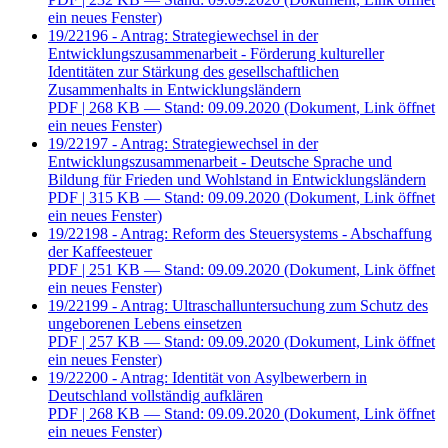
ein neues Fenster)
19/22196 - Antrag: Strategiewechsel in der
Entwicklungszusammenarbeit - Förderung kultureller
Identitäten zur Stärkung des gesellschaftlichen
Zusammenhalts in Entwicklungsländern
PDF
| 268 KB — Stand: 09.09.2020
(Dokument, Link öffnet
ein neues Fenster)
19/22197 - Antrag: Strategiewechsel in der
Entwicklungszusammenarbeit - Deutsche Sprache und
Bildung für Frieden und Wohlstand in Entwicklungsländern
PDF
| 315 KB — Stand: 09.09.2020
(Dokument, Link öffnet
ein neues Fenster)
19/22198 - Antrag: Reform des Steuersystems - Abschaffung
der Kaffeesteuer
PDF
| 251 KB — Stand: 09.09.2020
(Dokument, Link öffnet
ein neues Fenster)
19/22199 - Antrag: Ultraschalluntersuchung zum Schutz des
ungeborenen Lebens einsetzen
PDF
| 257 KB — Stand: 09.09.2020
(Dokument, Link öffnet
ein neues Fenster)
19/22200 - Antrag: Identität von Asylbewerbern in
Deutschland vollständig aufklären
PDF
| 268 KB — Stand: 09.09.2020
(Dokument, Link öffnet
ein neues Fenster)