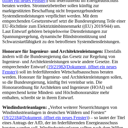
öffnet ein neues Fenster)
) soll federführend im Energieausschuss
beraten werden. Stromnetzbetreiber sollen künftig zur
marktgestützten Beschaffung nicht frequenzgebundener
Systemdienstleistungen verpflichtet werden. Mit dem
entsprechenden Gesetzentwurf setzt die Bundesregierung Teile einer
EU-Richtlinie zum Elektrizitätsbinnenmarkt ((EU) 2019/944) um.
Laut Entwurf gehören beispielsweise Dienstleistungen zur
Spannungsregelung, dynamische Blindstromstützung und
Schwarzstartfähigkeit zu den betroffenen Systemdienstleistungen.
Honorare für Ingenieur- und Architektenleistungen:
Ebenfalls
ändern will die Bundesregierung das Gesetz zur Regelung von
Ingenieur- und Architektenleistungen sowie andere Gesetze. Ein
entsprechender Entwurf (
19/21982
(Dokument, öffnet ein neues
Fenster)
) soll im federführenden Wirtschaftsausschuss beraten
werden. Honorare für Ingenieur- und Architektenleistungen sollen,
so die Bundesregierung, künftig frei vereinbar sein. Die
Honorarordnung für Architekten und Ingenieure (HOAI) soll
entsprechend keine Mindest- und Höchsthonorarsätze mehr
enthalten, schreibt sie in ihrem Entwurf.
Windindustrieanlagen:
„Verbot weiterer Neuerrichtungen von
Windindustrieanlagen in deutschen Wäldern und Forsten“
(
19/22184
(Dokument, öffnet ein neues Fenster)
) – so lautet der Titel
eines Antrags der AfD, der im federführenden Energieausschuss
beraten werden soll. Windindustrieanlagen sollten nach dem Willen