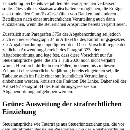
Einziehung bei bereits verjährten Steueransprüchen verbessern
sollte. Dies solle es Staatsanwaltschaften ermöglichen, die Erträge
aus kriminellen Cum/Ex-Geschäften von Banken und anderen
Beteiligten nach einer strafrechtlichen Verurteilung auch dann
einzuziehen, wenn die steuerlichen Ansprüche bereits verjährt seien.
Zusätzlich zum Paragrafen 375a der Abgabenordnung sei jedoch
auch ein neuer Paragraph 34 in Artikel 97 des Einführungsgesetzes
zur Abgabenordnung eingefügt worden. Diese Vorschrift regele den
zeitlichen Anwendungsbereich des Paragraf 375a der
Abgabenordnung und lege fest, dass diese Vorschrift nur für
Steueransprüche gelte, die am 1. Juli 2020 noch nicht verjährt
waren. Hierdurch dürfte in den Fällen, in denen bis zu diesem
Zeitpunkt eine steuerliche Verjährung bereits eingetreten sei, die
Tatbeute auch im Falle einer strafrechtlichen Verurteilung
einbehalten werden, kritisiert die Fraktion Die Linke. Daher soll der
Artikel 97 Paragraf 34 des Einführungsgesetzes zur
Abgabenordnung aufgehoben werden.
Grüne: Ausweitung der strafrechtlichen
Einziehung
Steueransprüche wie Taterträge aus Steuerhinterziehungen, die vor
dem Inkrafttreten des neuen Paragrafen 375a der Abgabenordnung