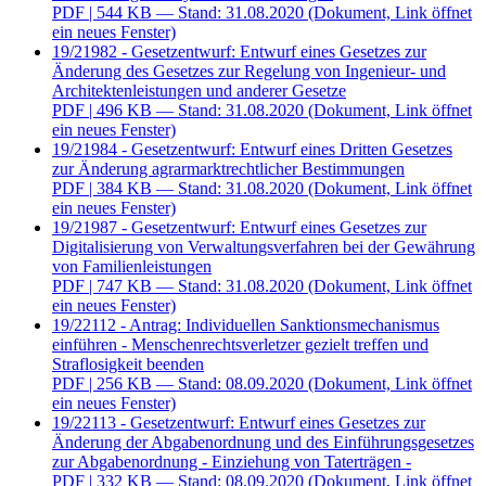
PDF
| 544 KB — Stand: 31.08.2020
(Dokument, Link öffnet
ein neues Fenster)
19/21982 - Gesetzentwurf: Entwurf eines Gesetzes zur
Änderung des Gesetzes zur Regelung von Ingenieur- und
Architektenleistungen und anderer Gesetze
PDF
| 496 KB — Stand: 31.08.2020
(Dokument, Link öffnet
ein neues Fenster)
19/21984 - Gesetzentwurf: Entwurf eines Dritten Gesetzes
zur Änderung agrarmarktrechtlicher Bestimmungen
PDF
| 384 KB — Stand: 31.08.2020
(Dokument, Link öffnet
ein neues Fenster)
19/21987 - Gesetzentwurf: Entwurf eines Gesetzes zur
Digitalisierung von Verwaltungsverfahren bei der Gewährung
von Familienleistungen
PDF
| 747 KB — Stand: 31.08.2020
(Dokument, Link öffnet
ein neues Fenster)
19/22112 - Antrag: Individuellen Sanktionsmechanismus
einführen - Menschenrechtsverletzer gezielt treffen und
Straflosigkeit beenden
PDF
| 256 KB — Stand: 08.09.2020
(Dokument, Link öffnet
ein neues Fenster)
19/22113 - Gesetzentwurf: Entwurf eines Gesetzes zur
Änderung der Abgabenordnung und des Einführungsgesetzes
zur Abgabenordnung - Einziehung von Taterträgen -
PDF
| 332 KB — Stand: 08.09.2020
(Dokument, Link öffnet