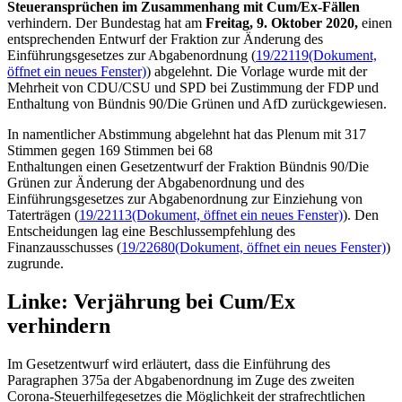
Steueransprüchen im Zusammenhang mit Cum/Ex-Fällen
verhindern. Der Bundestag hat am
Freitag, 9. Oktober 2020,
einen
entsprechenden Entwurf der Fraktion zur Änderung des
Einführungsgesetzes zur Abgabenordnung (
19/22119
(Dokument,
öffnet ein neues Fenster)
) abgelehnt. Die Vorlage wurde mit der
Mehrheit von CDU/CSU und SPD bei Zustimmung der FDP und
Enthaltung von Bündnis 90/Die Grünen und AfD zurückgewiesen.
In namentlicher Abstimmung abgelehnt hat das Plenum mit 317
Stimmen gegen 169 Stimmen bei 68
Enthaltungen einen Gesetzentwurf der Fraktion Bündnis 90/Die
Grünen zur Änderung der Abgabenordnung und des
Einführungsgesetzes zur Abgabenordnung zur Einziehung von
Taterträgen (
19/22113
(Dokument, öffnet ein neues Fenster)
). Den
Entscheidungen lag eine Beschlussempfehlung des
Finanzausschusses (
19/22680
(Dokument, öffnet ein neues Fenster)
)
zugrunde.
Linke: Verjährung bei Cum/Ex
verhindern
Im Gesetzentwurf wird erläutert, dass die Einführung des
Paragraphen 375a der Abgabenordnung im Zuge des zweiten
Corona-Steuerhilfegesetzes die Möglichkeit der strafrechtlichen