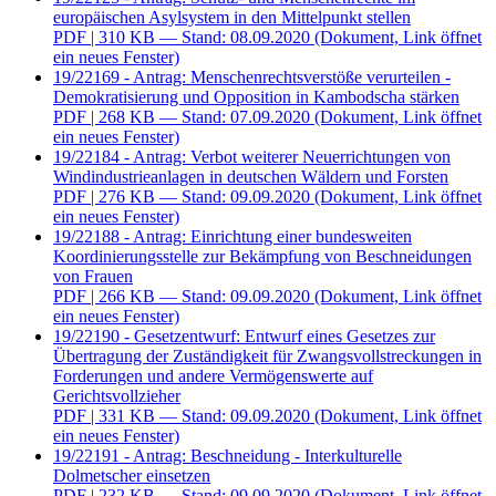
europäischen Asylsystem in den Mittelpunkt stellen
PDF
| 310 KB — Stand: 08.09.2020
(Dokument, Link öffnet
ein neues Fenster)
19/22169 - Antrag: Menschenrechtsverstöße verurteilen -
Demokratisierung und Opposition in Kambodscha stärken
PDF
| 268 KB — Stand: 07.09.2020
(Dokument, Link öffnet
ein neues Fenster)
19/22184 - Antrag: Verbot weiterer Neuerrichtungen von
Windindustrieanlagen in deutschen Wäldern und Forsten
PDF
| 276 KB — Stand: 09.09.2020
(Dokument, Link öffnet
ein neues Fenster)
19/22188 - Antrag: Einrichtung einer bundesweiten
Koordinierungsstelle zur Bekämpfung von Beschneidungen
von Frauen
PDF
| 266 KB — Stand: 09.09.2020
(Dokument, Link öffnet
ein neues Fenster)
19/22190 - Gesetzentwurf: Entwurf eines Gesetzes zur
Übertragung der Zuständigkeit für Zwangsvollstreckungen in
Forderungen und andere Vermögenswerte auf
Gerichtsvollzieher
PDF
| 331 KB — Stand: 09.09.2020
(Dokument, Link öffnet
ein neues Fenster)
19/22191 - Antrag: Beschneidung - Interkulturelle
Dolmetscher einsetzen
PDF
| 232 KB — Stand: 09.09.2020
(Dokument, Link öffnet