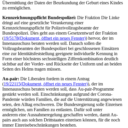
Übermittlung der Daten der Beurkundung der Geburt eines Kindes
zu ermöglichen.
Kennzeichnungspflicht Bundespolizei:
Die Fraktion Die Linke
dringt auf eine gesetzliche Verankerung einer
Kennzeichnungspflicht für Polizeivollzugsbeamte der
Bundespolizei. Dies geht aus einem Gesetzentwurf der Fraktion
(
19/5178
(Dokument, öffnet ein neues Fenster)
) hervor, der im
Innenausschuss beraten werden soll. Danach sollen die
Vollzugsbeamten der Bundespolizei bei geschlossenen Einsätzen
eine zur Identitätsfeststellung geeignete individuelle Kennung in
Form einer höchstens sechsstelligen Ziffernkombination deutlich
sichtbar auf der Vorder- und Rückseite der Uniform und an beiden
Seiten des Helms tragen müssen.
Au-pair
:
Die Liberalen fordern in einem Antrag
(
19/22115
(Dokument, öffnet ein neues Fenster)
), der im
Innenausschuss beraten werden soll, dass
Au-pair
-Programme
gestärkt werden soll. Einschränkungen aufgrund der Corona-
Pandemie würden Familien, die auf die Unterstützung angewiesen
seien, den Alltag erschweren. Die Bundesregierung solle Einreisen
ermöglichen, um Familien zu entlasten. Dafür soll unter
anderem eine Ausnahmeregelung geschaffen werden, damit
Au-
pairs
auch aus solchen Drittstaaten einreisen können, für die noch
immer Einreisebeschränkungen bestehen.