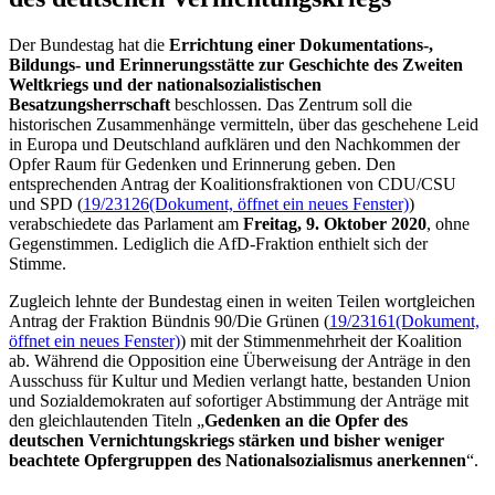
Der Bundestag hat die
Errichtung einer Dokumentations-,
Bildungs- und Erinnerungsstätte zur Geschichte des Zweiten
Weltkriegs und der nationalsozialistischen
Besatzungsherrschaft
beschlossen. Das Zentrum soll die
historischen Zusammenhänge vermitteln, über das geschehene Leid
in Europa und Deutschland aufklären und den Nachkommen der
Opfer Raum für Gedenken und Erinnerung geben. Den
entsprechenden Antrag der Koalitionsfraktionen von CDU/CSU
und SPD (
19/23126
(Dokument, öffnet ein neues Fenster)
)
verabschiedete das Parlament am
Freitag, 9. Oktober 2020
, ohne
Gegenstimmen. Lediglich die AfD-Fraktion enthielt sich der
Stimme.
Zugleich lehnte der Bundestag einen in weiten Teilen wortgleichen
Antrag der Fraktion Bündnis 90/Die Grünen (
19/23161
(Dokument,
öffnet ein neues Fenster)
) mit der Stimmenmehrheit der Koalition
ab. Während die Opposition eine Überweisung der Anträge in den
Ausschuss für Kultur und Medien verlangt hatte, bestanden Union
und Sozialdemokraten auf sofortiger Abstimmung der Anträge mit
den gleichlautenden Titeln „
Gedenken an die Opfer des
deutschen Vernichtungskriegs stärken und bisher weniger
beachtete Opfergruppen des Nationalsozialismus anerkennen
“.