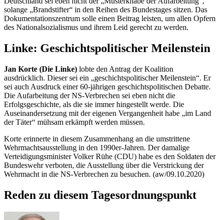
Deutschland sei eben nicht der „Musterknabe der Aufarbeitung“,
solange „Brandstifter“ in den Reihen des Bundestages sitzen. Das
Dokumentationszentrum solle einen Beitrag leisten, um allen Opfern
des Nationalsozialismus und ihrem Leid gerecht zu werden.
Linke: Geschichtspolitischer Meilenstein
Jan Korte (Die Linke)
lobte den Antrag der Koalition
ausdrücklich. Dieser sei ein „geschichtspolitischer Meilenstein“. Er
sei auch Ausdruck einer 60-jährigen geschichtspolitischen Debatte.
Die Aufarbeitung der NS-Verbrechen sei eben nicht die
Erfolgsgeschichte, als die sie immer hingestellt werde. Die
Auseinandersetzung mit der eigenen Vergangenheit habe „im Land
der Täter“ mühsam erkämpft werden müssen.
Korte erinnerte in diesem Zusammenhang an die umstrittene
Wehrmachtsausstellung in den 1990er-Jahren. Der damalige
Verteidigungsminister Volker Rühe (CDU) habe es den Soldaten der
Bundeswehr verboten, die Ausstellung über die Verstrickung der
Wehrmacht in die NS-Verbrechen zu besuchen. (aw/09.10.2020)
Reden zu diesem Tagesordnungspunkt