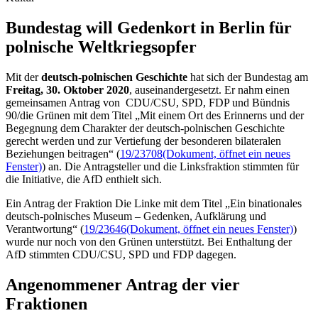
Bundestag will Gedenk­ort in Berlin für
pol­nische Welt­kriegs­opfer
Mit der
deutsch-polnischen Geschichte
hat sich der Bundestag am
Freitag, 30. Oktober 2020
, auseinandergesetzt. Er nahm einen
gemeinsamen Antrag von CDU/CSU, SPD, FDP und Bündnis
90/die Grünen mit dem Titel „Mit einem Ort des Erinnerns und der
Begegnung dem Charakter der deutsch-polnischen Geschichte
gerecht werden und zur Vertiefung der besonderen bilateralen
Beziehungen beitragen“ (
19/23708
(Dokument, öffnet ein neues
Fenster)
) an. Die Antragsteller und die Linksfraktion stimmten für
die Initiative, die AfD enthielt sich.
Ein Antrag der Fraktion Die Linke mit dem Titel „Ein binationales
deutsch-polnisches Museum – Gedenken, Aufklärung und
Verantwortung“ (
19/23646
(Dokument, öffnet ein neues Fenster)
)
wurde nur noch von den Grünen unterstützt. Bei Enthaltung der
AfD stimmten CDU/CSU, SPD und FDP dagegen.
Angenommener Antrag der vier
Fraktionen