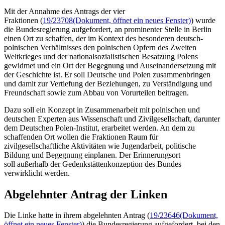
Mit der Annahme des Antrags der vier
Fraktionen (
19/23708
(Dokument, öffnet ein neues Fenster)
) wurde
die Bundesregierung aufgefordert, an prominenter Stelle in Berlin
einen Ort zu schaffen, der im Kontext des besonderen deutsch-
polnischen Verhältnisses den polnischen Opfern des Zweiten
Weltkrieges und der nationalsozialistischen Besatzung Polens
gewidmet und ein Ort der Begegnung und Auseinandersetzung mit
der Geschichte ist. Er soll Deutsche und Polen zusammenbringen
und damit zur Vertiefung der Beziehungen, zu Verständigung und
Freundschaft sowie zum Abbau von Vorurteilen beitragen.
Dazu soll ein Konzept in Zusammenarbeit mit polnischen und
deutschen Experten aus Wissenschaft und Zivilgesellschaft, darunter
dem Deutschen Polen-Institut, erarbeitet werden. An dem zu
schaffenden Ort wollen die Fraktionen Raum für
zivilgesellschaftliche Aktivitäten wie Jugendarbeit, politische
Bildung und Begegnung einplanen. Der Erinnerungsort
soll außerhalb der Gedenkstättenkonzeption des Bundes
verwirklicht werden.
Abgelehnter Antrag der Linken
Die Linke hatte in ihrem abgelehnten Antrag (
19/23646
(Dokument,
öffnet ein neues Fenster)
) die Bundesregierung aufgefordert, bei den