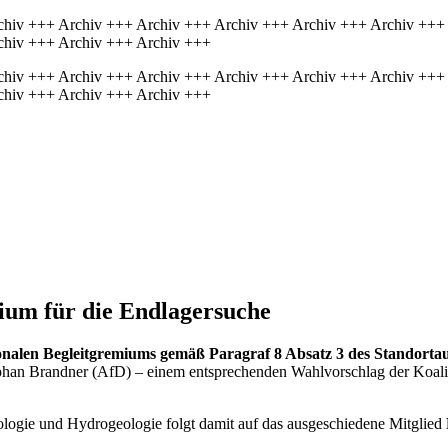
chiv +++ Archiv +++ Archiv +++ Archiv +++ Archiv +++ Archiv +++
chiv +++ Archiv +++ Archiv +++
chiv +++ Archiv +++ Archiv +++ Archiv +++ Archiv +++ Archiv +++
chiv +++ Archiv +++ Archiv +++
mi­um für die Endlagersuche
onalen Begleitgremiums gemäß Paragraf 8 Absatz 3 des Standorta
han Brandner (AfD) – einem entsprechenden Wahlvorschlag der Koalit
gie und Hydrogeologie folgt damit auf das ausgeschiedene Mitglied