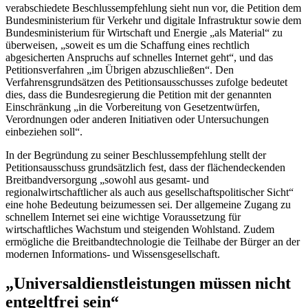
verabschiedete Beschlussempfehlung sieht nun vor, die Petition dem
Bundesministerium für Verkehr und digitale Infrastruktur sowie dem
Bundesministerium für Wirtschaft und Energie „als Material“ zu
überweisen, „soweit es um die Schaffung eines rechtlich
abgesicherten Anspruchs auf schnelles Internet geht“, und das
Petitionsverfahren „im Übrigen abzuschließen“. Den
Verfahrensgrundsätzen des Petitionsausschusses zufolge bedeutet
dies, dass die Bundesregierung die Petition mit der genannten
Einschränkung „in die Vorbereitung von Gesetzentwürfen,
Verordnungen oder anderen Initiativen oder Untersuchungen
einbeziehen soll“.
In der Begründung zu seiner Beschlussempfehlung stellt der
Petitionsausschuss grundsätzlich fest, dass der flächendeckenden
Breitbandversorgung „sowohl aus gesamt- und
regionalwirtschaftlicher als auch aus gesellschaftspolitischer Sicht“
eine hohe Bedeutung beizumessen sei. Der allgemeine Zugang zu
schnellem Internet sei eine wichtige Voraussetzung für
wirtschaftliches Wachstum und steigenden Wohlstand. Zudem
ermögliche die Breitbandtechnologie die Teilhabe der Bürger an der
modernen Informations- und Wissensgesellschaft.
„Universaldienstleistungen müssen nicht
entgeltfrei sein“