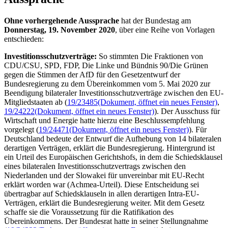
Ohne vorhergehende Aussprache
hat der Bundestag am
Donnerstag, 19. November 2020
, über eine Reihe von Vorlagen
entschieden:
Investitionsschutzverträge:
So stimmten Die Fraktionen von
CDU/CSU, SPD, FDP, Die Linke und Bündnis 90/Die Grünen
gegen die Stimmen der AfD für den Gesetzentwurf der
Bundesregierung zu dem Übereinkommen vom 5. Mai 2020 zur
Beendigung bilateraler Investitionsschutzverträge zwischen den EU-
Mitgliedstaaten ab (
19/23485
(Dokument, öffnet ein neues Fenster)
,
19/24222
(Dokument, öffnet ein neues Fenster)
). Der Ausschuss für
Wirtschaft und Energie hatte hierzu eine Beschlussempfehlung
vorgelegt (
19/24471
(Dokument, öffnet ein neues Fenster)
). Für
Deutschland bedeute der Entwurf die Aufhebung von 14 bilateralen
derartigen Verträgen, erklärt die Bundesregierung. Hintergrund ist
ein Urteil des Europäischen Gerichtshofs, in dem die Schiedsklausel
eines bilateralen Investitionsschutzvertrags zwischen den
Niederlanden und der Slowakei für unvereinbar mit EU-Recht
erklärt worden war (Achmea-Urteil). Diese Entscheidung sei
übertragbar auf Schiedsklauseln in allen derartigen Intra-EU-
Verträgen, erklärt die Bundesregierung weiter. Mit dem Gesetz
schaffe sie die Voraussetzung für die Ratifikation des
Übereinkommens. Der Bundesrat hatte in seiner Stellungnahme