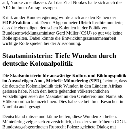
auf, Nooke zu entlassen. Auf das Zitat Nookes hatte sich auch die
AfD in ihrem Antrag bezogen.
Kritik an der Bundesregierung wurde auch aus den Reihen der
FDP-Fraktion
laut. Deren Abgeordneter
Ulrich Lechte
monierte,
dass die ehemaligen deutschen Kolonien in der Politik von
Bundesentwicklungsminister Gerd Müller (CSU) so gut wie keine
Rolle spielten. Dabei könnte die Entwicklungszusammenarbeit
wichtige Rolle spielen bei der Aussöhnung.
Staatsministerin: Tiefe Wunden durch
deutsche Kolonalpolitik
Die
Staatsministerin für auswärtige Kultur- und Bildungspolitik
im Auswärtigen Amt
, Michelle Müntefering (SPD)
, betonte, dass
die deutsche Kolonialpolitik tiefe Wunden in den Ländern Afrikas
gerissen habe. Nach den heute geltenden völkerrechtlichen
Vorstellungen seien die Massaker an den Ovaherero und Nama als
Völkermord zu kennzeichnen. Dies habe sie bei ihren Besuchen in
Namibia auch gesagt.
Deutschland müsse und könne helfen, diese Wunden zu heilen.
Müntefering zeigte sich zuversichtlich, dass der vom früheren CDU-
Bundestagsabgeordneten Ruprecht Polenz geleitete Dialog mit