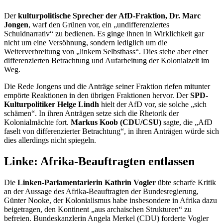
Der
kulturpolitische Sprecher der AfD-Fraktion, Dr. Marc
Jongen
, warf den Grünen vor, ein „undifferenziertes
Schuldnarrativ“ zu bedienen. Es ginge ihnen in Wirklichkeit gar
nicht um eine Versöhnung, sondern lediglich um die
Weiterverbreitung von „linkem Selbsthass“. Dies stehe aber einer
differenzierten Betrachtung und Aufarbeitung der Kolonialzeit im
Weg.
Die Rede Jongens und die Anträge seiner Fraktion riefen mitunter
empörte Reaktionen in den übrigen Fraktionen hervor. Der
SPD-
Kulturpolitiker Helge Lindh
hielt der AfD vor, sie solche „sich
schämen“. In ihren Anträgen setze sich die Rhetorik der
Kolonialmächte fort.
Markus Koob (CDU/CSU)
sagte, die „AfD
faselt von differenzierter Betrachtung“, in ihren Anträgen würde sich
dies allerdings nicht spiegeln.
Linke: Afrika-Beauftragten entlassen
Die
Linken-Parlamentarierin Kathrin Vogler
übte scharfe Kritik
an der Aussage des Afrika-Beauftragten der Bundesregierung,
Günter Nooke, der Kolonialismus habe insbesondere in Afrika dazu
beigetragen, den Kontinent „aus archaischen Strukturen“ zu
befreien. Bundeskanzlerin Angela Merkel (CDU) forderte Vogler