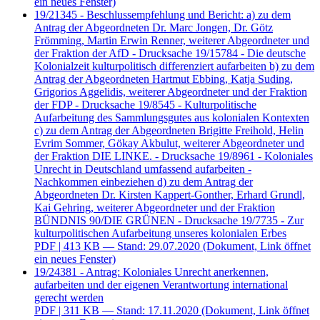
ein neues Fenster)
19/21345 - Beschlussempfehlung und Bericht: a) zu dem
Antrag der Abgeordneten Dr. Marc Jongen, Dr. Götz
Frömming, Martin Erwin Renner, weiterer Abgeordneter und
der Fraktion der AfD - Drucksache 19/15784 - Die deutsche
Kolonialzeit kulturpolitisch differenziert aufarbeiten b) zu dem
Antrag der Abgeordneten Hartmut Ebbing, Katja Suding,
Grigorios Aggelidis, weiterer Abgeordneter und der Fraktion
der FDP - Drucksache 19/8545 - Kulturpolitische
Aufarbeitung des Sammlungsgutes aus kolonialen Kontexten
c) zu dem Antrag der Abgeordneten Brigitte Freihold, Helin
Evrim Sommer, Gökay Akbulut, weiterer Abgeordneter und
der Fraktion DIE LINKE. - Drucksache 19/8961 - Koloniales
Unrecht in Deutschland umfassend aufarbeiten -
Nachkommen einbeziehen d) zu dem Antrag der
Abgeordneten Dr. Kirsten Kappert-Gonther, Erhard Grundl,
Kai Gehring, weiterer Abgeordneter und der Fraktion
BÜNDNIS 90/DIE GRÜNEN - Drucksache 19/7735 - Zur
kulturpolitischen Aufarbeitung unseres kolonialen Erbes
PDF
| 413 KB — Stand: 29.07.2020
(Dokument, Link öffnet
ein neues Fenster)
19/24381 - Antrag: Koloniales Unrecht anerkennen,
aufarbeiten und der eigenen Verantwortung international
gerecht werden
PDF
| 311 KB — Stand: 17.11.2020
(Dokument, Link öffnet