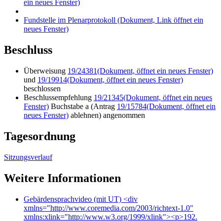
ein neues Fenster)
Fundstelle im Plenarprotokoll
(Dokument, Link öffnet ein
neues Fenster)
Beschluss
Überweisung
19/24381
(Dokument, öffnet ein neues Fenster)
und
19/19914
(Dokument, öffnet ein neues Fenster)
beschlossen
Beschlussempfehlung
19/21345
(Dokument, öffnet ein neues
Fenster)
Buchstabe a (Antrag
19/15784
(Dokument, öffnet ein
neues Fenster)
ablehnen) angenommen
Tagesordnung
Sitzungsverlauf
Weitere Informationen
Gebärdensprachvideo (mit UT)
<div
xmlns="http://www.coremedia.com/2003/richtext-1.0"
xmlns:xlink="http://www.w3.org/1999/xlink"><p>192.