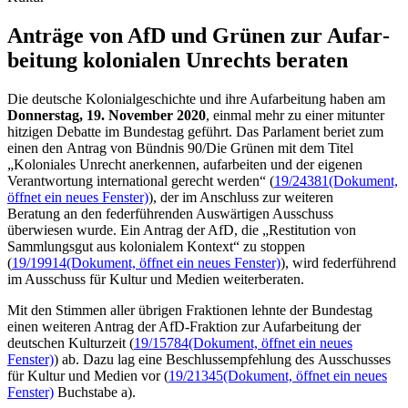
Anträge von AfD und Grü­nen zur Auf­ar­
bei­tung ko­lo­nia­len Un­rechts beraten
Die deutsche Kolonialgeschichte und ihre Aufarbeitung haben am
Donnerstag, 19. November 2020
, einmal mehr zu einer mitunter
hitzigen Debatte im Bundestag geführt. Das Parlament beriet zum
einen den Antrag von Bündnis 90/Die Grünen mit dem Titel
„Koloniales Unrecht anerkennen, aufarbeiten und der eigenen
Verantwortung international gerecht werden“ (
19/24381
(Dokument,
öffnet ein neues Fenster)
), der im Anschluss zur weiteren
Beratung an den federführenden Auswärtigen Ausschuss
überwiesen wurde. Ein Antrag der AfD, die „Restitution von
Sammlungsgut aus kolonialem Kontext“ zu stoppen
(
19/19914
(Dokument, öffnet ein neues Fenster)
), wird federführend
im Ausschuss für Kultur und Medien weiterberaten.
Mit den Stimmen aller übrigen Fraktionen lehnte der Bundestag
einen weiteren Antrag der AfD-Fraktion zur Aufarbeitung der
deutschen Kulturzeit (
19/15784
(Dokument, öffnet ein neues
Fenster)
) ab. Dazu lag eine Beschlussempfehlung des Ausschusses
für Kultur und Medien vor (
19/21345
(Dokument, öffnet ein neues
Fenster)
Buchstabe a).