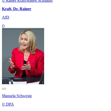
© Rainer Kraft/Hagen Schnauss
Kraft, Dr. Rainer
AfD
()
Manuela Schwesig
© DPA