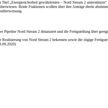
 Titel „Energiesicherheit gewährleisten – Nord
Stream
2 unterstützen“ 
berwiesen. Beide Fraktionen wollten über ihre Anträge direkt abstimme
ssüberweisung.
der
Pipeline
Nord
Stream
2 distanziert und die Fertigstellung über gee
ur Realisierung von Nord
Stream
2 bekennen sowie die zügige Fertigstel
18.09.2020)