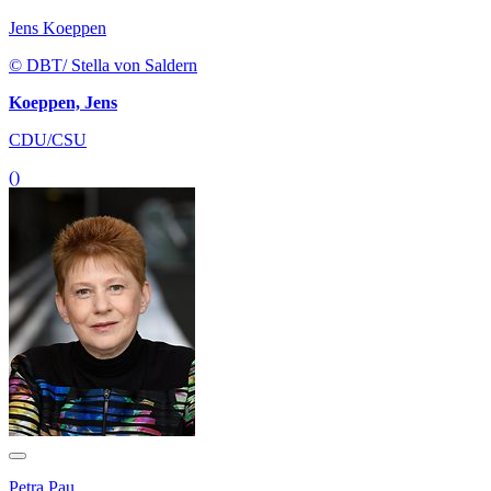
Jens Koeppen
© DBT/ Stella von Saldern
Koeppen, Jens
CDU/CSU
()
Petra Pau