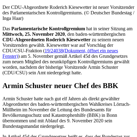
Der CDU-Abgeordnete Roderich Kiesewetter ist neuer Vorsitzender
des Parlamentarischen Kontrollgremiums. (© Deutscher Bundestag /
Inga Haar)
Das
Parlamentarische Kontrollgremium
hat in seiner Sitzung am
Mittwoch, 25. November 2020
, den baden-württembergischen
CDU-Abgeordneten Roderich Kiesewetter
zu seinem neuen
Vorsitzenden gewählt. Kiesewetter war auf Vorschlag der
CDU/CSU-Fraktion (
19/24038
(Dokument, öffnet ein neues
Fenster)
) am 5. November gemäß Artikel 45d des Grundgesetzes
zum neuen Mitglied des neunköpfigen Kontrollgremiums gewählt
worden, nachdem der bisherige Vorsitzende Armin Schuster
(CDU/CSU) sein Amt niedergelegt hatte.
Armin Schuster neuer Chef des BBK
Armin Schuster hatte nach gut elf Jahren als direkt gewählter
Abgeordneter des baden-württembergischen Wahlkreises Lörrach-
Müllheim im November die Leitung des Bundesamts für
Bevölkerungsschutz und Katastrophenhilfe (BBK) in Bonn
übernommen und mit Ablauf des 9. November 2020 sein
Bundestagsmandat niedergelegt.
In Artikel 45d des Grundgesetzes heißt es, dass der Bundestag zur