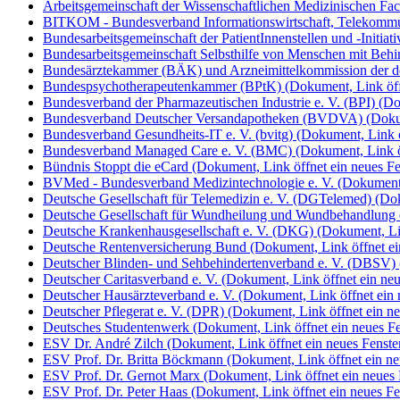
Arbeitsgemeinschaft der Wissenschaftlichen Medizinischen Fa
BITKOM - Bundesverband Informationswirtschaft, Telekommu
Bundesarbeitsgemeinschaft der PatientInnenstellen und -Initi
Bundesarbeitsgemeinschaft Selbsthilfe von Menschen mit B
Bundesärztekammer (BÄK) und Arzneimittelkommission der d
Bundespsychotherapeutenkammer (BPtK)
(Dokument, Link öff
Bundesverband der Pharmazeutischen Industrie e. V. (BPI)
(Do
Bundesverband Deutscher Versandapotheken (BVDVA)
(Doku
Bundesverband Gesundheits-IT e. V. (bvitg)
(Dokument, Link ö
Bundesverband Managed Care e. V. (BMC)
(Dokument, Link ö
Bündnis Stoppt die eCard
(Dokument, Link öffnet ein neues Fe
BVMed - Bundesverband Medizintechnologie e. V.
(Dokument,
Deutsche Gesellschaft für Telemedizin e. V. (DGTelemed)
(Dok
Deutsche Gesellschaft für Wundheilung und Wundbehandlung
Deutsche Krankenhausgesellschaft e. V. (DKG)
(Dokument, Lin
Deutsche Rentenversicherung Bund
(Dokument, Link öffnet ei
Deutscher Blinden- und Sehbehindertenverband e. V. (DBSV)
Deutscher Caritasverband e. V.
(Dokument, Link öffnet ein neu
Deutscher Hausärzteverband e. V.
(Dokument, Link öffnet ein 
Deutscher Pflegerat e. V. (DPR)
(Dokument, Link öffnet ein ne
Deutsches Studentenwerk
(Dokument, Link öffnet ein neues Fe
ESV Dr. André Zilch
(Dokument, Link öffnet ein neues Fenste
ESV Prof. Dr. Britta Böckmann
(Dokument, Link öffnet ein ne
ESV Prof. Dr. Gernot Marx
(Dokument, Link öffnet ein neues 
ESV Prof. Dr. Peter Haas
(Dokument, Link öffnet ein neues Fe