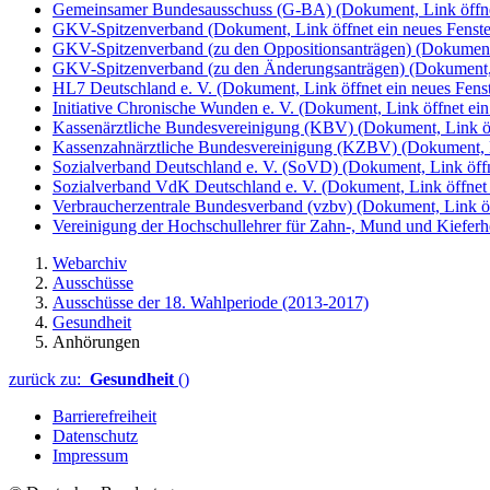
Gemeinsamer Bundesausschuss (G-BA)
(Dokument, Link öffne
GKV-Spitzenverband
(Dokument, Link öffnet ein neues Fenste
GKV-Spitzenverband (zu den Oppositionsanträgen)
(Dokument,
GKV-Spitzenverband (zu den Änderungsanträgen)
(Dokument, 
HL7 Deutschland e. V.
(Dokument, Link öffnet ein neues Fenst
Initiative Chronische Wunden e. V.
(Dokument, Link öffnet ein
Kassenärztliche Bundesvereinigung (KBV)
(Dokument, Link öf
Kassenzahnärztliche Bundesvereinigung (KZBV)
(Dokument, L
Sozialverband Deutschland e. V. (SoVD)
(Dokument, Link öffn
Sozialverband VdK Deutschland e. V.
(Dokument, Link öffnet 
Verbraucherzentrale Bundesverband (vzbv)
(Dokument, Link öf
Vereinigung der Hochschullehrer für Zahn-, Mund und Kiefe
Webarchiv
Ausschüsse
Ausschüsse der 18. Wahlperiode (2013-2017)
Gesundheit
Anhörungen
zurück zu:
Gesundheit
()
Barrierefreiheit
Datenschutz
Impressum