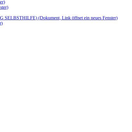
er)
ster)
. (BAG SELBSTHILFE)
(Dokument, Link öffnet ein neues Fenster)
r)