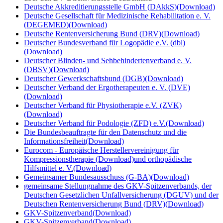
Deutsche Akkreditierungsstelle GmbH (DAkkS)
(Download)
Deutsche Gesellschaft für Medizinische Rehabilitation e. V.
(DEGEMED)
(Download)
Deutsche Rentenversicherung Bund (DRV)
(Download)
Deutscher Bundesverband für Logopädie e.V. (dbl)
(Download)
Deutscher Blinden- und Sehbehindertenverband e. V.
(DBSV)
(Download)
Deutscher Gewerkschaftsbund (DGB)
(Download)
Deutscher Verband der Ergotherapeuten e. V. (DVE)
(Download)
Deutscher Verband für Physiotherapie e.V. (ZVK)
(Download)
Deutscher Verband für Podologie (ZFD) e.V.
(Download)
Die Bundesbeauftragte für den Datenschutz und die
Informationsfreiheit
(Download)
Eurocom - Europäische Herstellervereinigung für
Kompressionstherapie
(Download)
und orthopädische
Hilfsmittel e. V.
(Download)
Gemeinsamer Bundesausschuss (G-BA)
(Download)
gemeinsame Stellungnahme des GKV-Spitzenverbands, der
Deutschen Gesetzlichen Unfallversicherung (DGUV) und der
Deutschen Rentenversicherung Bund (DRV)
(Download)
GKV-Spitzenverband
(Download)
GKV-Spitzenverband
(Download)