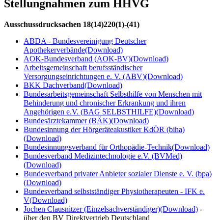
Stellungnahmen zum HHVG
Ausschussdrucksachen 18(14)220(1)-(41)
ABDA - Bundesvereinigung Deutscher
Apothekerverbände
(Download)
AOK-Bundesverband (AOK-BV)
(Download)
Arbeitsgemeinschaft berufsständischer
Versorgungseinrichtungen e. V. (ABV)
(Download)
BKK Dachverband
(Download)
Bundesarbeitsgemeinschaft Selbsthilfe von Menschen mit
Behinderung und chronischer Erkrankung und ihren
Angehörigen e.V. (BAG SELBSTHILFE)
(Download)
Bundesärztekammer (BÄK)
(Download)
Bundesinnung der Hörgeräteakustiker KdÖR (biha)
(Download)
Bundesinnungsverband für Orthopädie-Technik
(Download)
Bundesverband Medizintechnologie e.V. (BVMed)
(Download)
Bundesverband privater Anbieter sozialer Dienste e. V. (bpa)
(Download)
Bundesverband selbstständiger Physiotherapeuten - IFK e.
V
(Download)
Jochen Clausnitzer (Einzelsachverständiger)
(Download)
-
über den BV Direktvertrieb Deutschland