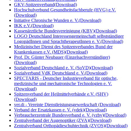
GKV-Spitzenverband
(Download)
Hochschulverbund Gesundheitsfachberufe (HVG) e.V.
(Download)
Initiative Chronische Wunden e. V.
(Download)
IKK e.V.
(Download)
Kassenärztliche Bundesvereinigung (KBV)
(Download)
LOGO Deutschland Interessengemeinschaft selbstständiger
LogopädInnen und SprachtherapeutInnen e. V.
(Download)
Medizinischer Dienst des Spitzenverbandes Bund der
Krankenkassen e.V. (MDS)
(Download)
Prof. Dr. Günter Neubauer (Einzelsachverständiger)
(Download)
Sozialverband Deutschland e. V. (SoVD)
(Download)
Sozialverband VdK Deutschland e. V.
(Download)
SPECTARIS - Deutscher Industrieverband für optische,
medizinische und mechatronische Technologien e. V.
(Download)
Spitzenverband der Heilmittelverbände e.V. (SHV)
(Download)
ver.di - Vereinte Dienstleistungsgewerkschaft
(Download)
Verband der Ersatzkassen e. V. (vdek)
(Download)
Verbraucherzentrale Bundesverband e. V. (vzbv)
(Download)
Zentralverband der Augenoptiker (ZVA)
(Download)
Zentralverband Orthopädieschuhtechnik (ZVOS)
(Download)