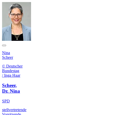
Nina
Scheer
© Deutscher
Bundestag
/ Inga Haar
Scheer,
Dr. Nina
SPD
stellvertretende
Vorsitzende