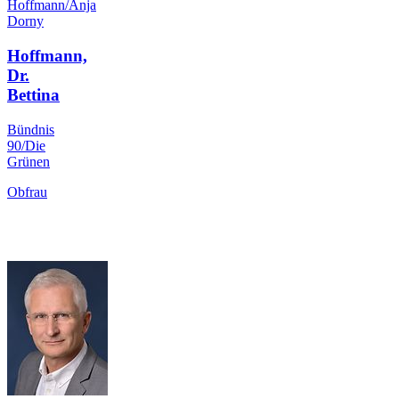
Hoffmann/Anja
Dorny
Hoffmann,
Dr.
Bettina
Bündnis
90/Die
Grünen
Obfrau