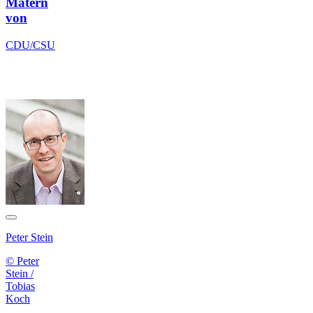
Matern
von
CDU/CSU
Peter Stein
© Peter
Stein /
Tobias
Koch