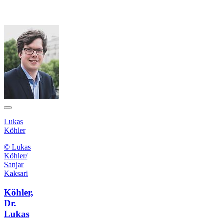
Lukas
Köhler
© Lukas
Köhler/
Sanjar
Kaksari
Köhler,
Dr.
Lukas