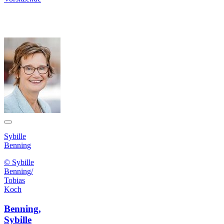
Sybille
Benning
© Sybille
Benning/
Tobias
Koch
Benning,
Sybille