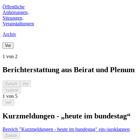
Öffentliche
Anhörungen,
Sitzungen,
Veranstaltungen
Archiv
Vor
1 von 2
Berichterstattung aus Beirat und Plenum
Zurück
Vor
'zurück'
1
von
5
'vor'
Kurzmeldungen - „heute im bundestag“
Bereich "Kurzmeldungen - heute im bundestag" ein-/ausklappen
Zurück