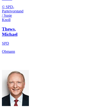
© SPD-
Parteivorstand
/ Susie
Knoll
Thews,
Michael
SPD
Obmann