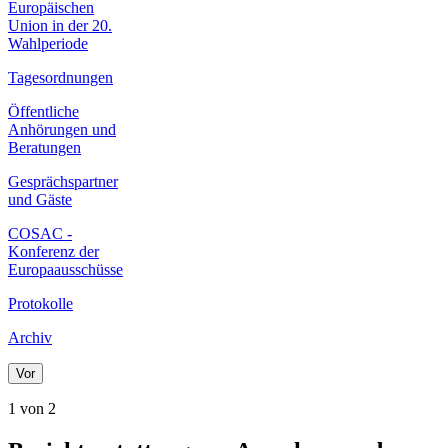
Europäischen
Union in der 20.
Wahlperiode
Tagesordnungen
Öffentliche
Anhörungen und
Beratungen
Gesprächspartner
und Gäste
COSAC -
Konferenz der
Europaausschüsse
Protokolle
Archiv
Vor
1 von 2