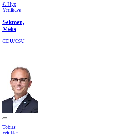
© Hyp
Yerlikaya
Sekmen,
Melis
CDU/CSU
Tobias
Winkler