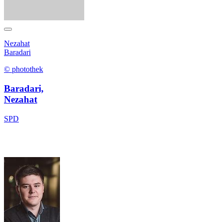
Nezahat
Baradari
© photothek
Baradari,
Nezahat
SPD