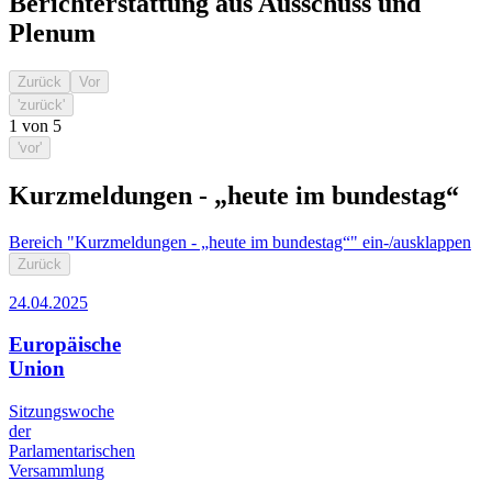
Berichterstattung aus Ausschuss und
Plenum
Zurück
Vor
'zurück'
1
von
5
'vor'
Kurzmeldungen - „heute im bundestag“
Bereich "Kurzmeldungen - „heute im bundestag“" ein-/ausklappen
Zurück
24.04.2025
Europäische
Union
Sitzungswoche
der
Parlamentarischen
Versammlung