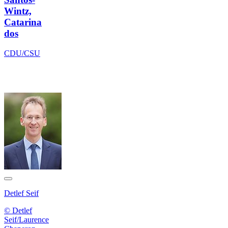
Wintz,
Catarina
dos
CDU/CSU
Detlef Seif
© Detlef
Seif/Laurence