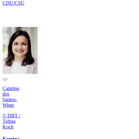
CDU/CSU
Catarina
dos
Santos-
Wintz
© DBT /
Tobias
Koch
Santos-