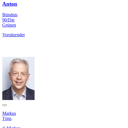
Anton
Bündnis
90/Die
Grünen
Vorsitzender
Markus
Töns