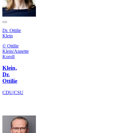
Dr. Ottilie
Klein
© Ottilie
Klein/Annette
Koroll
Klein,
Dr.
Ottilie
CDU/CSU