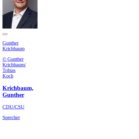
Gunther
Krichbaum
© Gunther
Krichbaum/
Tobias
Koch
Krichbaum,
Gunther
CDU/CSU
Sprecher