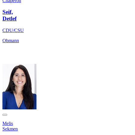
Chaperon
Seif,
Detlef
CDU/CSU
Obmann
Melis
Sekmen