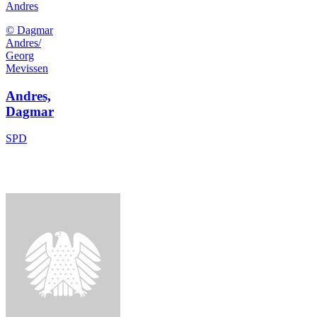
Andres
© Dagmar
Andres/
Georg
Mevissen
Andres,
Dagmar
SPD