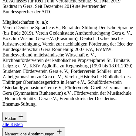
Ausschusses für Recht und Verbraucherschutz. Seit Mai 2019
Stadtrat in Gera. Seit Dezember 2019 stellvertretender
Bundessprecher der AfD.
Mitgliedschaften (u. a.):
Verein Deutsche Sprache e.V., Beirat der Stiftung Deutsche Sprache
(bis Ende 2019), Verein Gedenkstätte Amthordurchgang Gera e. V.,
Boxclub Wismut Gera e.V. (Präsidium), Deutsch-Tschechische
Juristenvereinigung, Verein zur nachhaltigen Förderung der Idee der
Bundesgartenschau Gera-Ronneburg 2007 e.V., BVMW-
Bundesverband mittelständische Wirtschaft e. V.,
Kirchbauförderverein der katholischen Propsteipfarrei St. Trinitatis
Leipzig e. V., KStV Agilolfia zu Regensburg (1990 bis 18.01.2020);
Studenten-Förderverein Gera e. V., Förderverein Schiller- und
Zabelgymnasium zu Gera e. V., Verein „Historische Bibliothek des
Thüringer Oberlandesgerichts in Jena“ e.V., Schulförderverein
Osterlandgymnasium Gera e.V., Förderverein Goethe-Gymnasium
Gera (Gymnasium Rutheneum) e.V., Förderverein der Musikschule
„Heinrich Schütz“ Gera e.V., Freundeskreis der Desiderius-
Erasmus-Stiftung.
Reden
alle Reden
Namentliche Abstimmungen