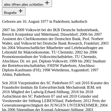
alles öffnen
alles schließen
Biografie
Geboren am 10. August 1977 in Paderborn; katholisch
2007 bis 2009 Volkswirt bei der IKB Deutsche Industriebank,
Bereich Konjunktur und Mittelstand, Düsseldorf; 2006 bis 2007
Assistent des Chefökonomen der Deutschen Bank, Prof. Norbert
Walter, und Volkswirt bei Deutsche Bank Research, Frankfurt; 2003
bis 2004 Wissenschaftlicher Mitarbeiter und Lehrbeauftragter am
Lehrstuhl für Makroökonomie, TU Chemnitz; 2002 bis 2006
Promotionsstudium der Volkswirtschaftslehre, TU Chemnitz,
Abschluss: Dr. rer. pol. Diplom-Volkswirt; 1999 bis 2002 Studium
der Betriebswirtschaftslehre, FHDW Paderborn, Abschluss:
Diplom-Kaufmann (FH); 1998 Wehrdienst, Augustdorf; 1997
Abitur, Paderborn.
Seit 2018 Vizepräsident des SC Paderborn 07; seit 2016 Kurator des
Fraunhofer-Instituts für Entwurfstechnik Mechatronik IEM; seit
2016 Mitglied der Ludwig-Erhard-Stiftung; 2016 bis 2018
Aufsichtsrat des SC Paderborn 07 und seit 2010 Gründer und
Vorsitzender der Stiftung LEBENSlauf, Paderborn; 2012 Preis der
Generationengerechtigkeit der JUNGEN UNTERNEHMER; 2004
bis 2006 Stipendium der Konrad-Adenauer-Stiftung; 2003