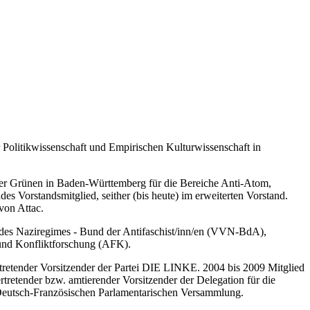
itikwissenschaft und Empirischen Kulturwissenschaft in
 der Grünen in Baden-Württemberg für die Bereiche Anti-Atom,
des Vorstandsmitglied, seither (bis heute) im erweiterten Vorstand.
von Attac.
n des Naziregimes - Bund der Antifaschist/inn/en (VVN-BdA),
 und Konfliktforschung (AFK).
rtretender Vorsitzender der Partei DIE LINKE. 2004 bis 2009 Mitglied
tretender bzw. amtierender Vorsitzender der Delegation für die
r Deutsch-Französischen Parlamentarischen Versammlung.