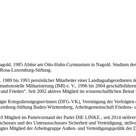
ld, 1985 Abitur am Otto-Hahn-Gymnasium in Nagold. Studium der Pol
r Rosa-Luxemburg-Stiftung.
. 1989 bis 1993 persönlicher Mitarbeiter einer Landtagsabgeordneten
ationsstelle Militarisierung (IMI) e. V., 1996 bis 2004 geschäftsführen
 und Frieden“. Seit 2002 aktives Mitglied im wissenschaftlichen Beirat 
einigte Kriegsdienstgegner/innen (DFG-VK), Vereinigung der Verfolgte
Luxemburg-Stiftung Baden-Württemberg, Arbeitsgemeinschaft Friedens-
 Mitglied im Parteivorstand der Partei DIE LINKE., seit 2014 stellve
chusses und des Unterausschusses Sicherheit und Verteidigung, stellver
igtes Mitglied der Arbeitsgruppe Außen- und Verteidigungspolitik de