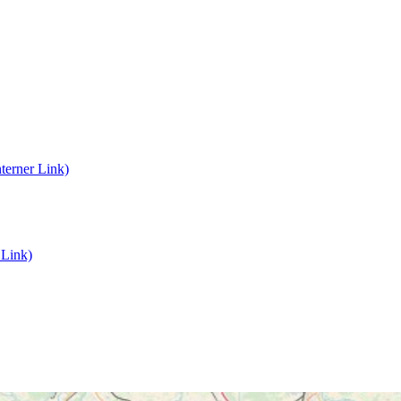
terner Link)
 Link)