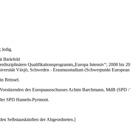
 ledig.
t Bielefeld
interdisziplinären Qualifikationsprogramm„Europa Intensiv“; 2008 bis 2
Universität Växjö, Schweden - Erasmusstudium (Schwerpunkt European I
in Brüssel.
nden Vorsitzenden des Europaausschusses Achim Barchmann, MdB (SPD / 
nd der SPD Hameln-Pyrmont.
den Selbstauskünften der Abgeordneten.]