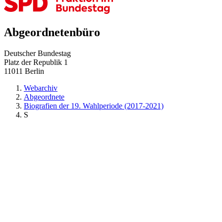
Abgeordnetenbüro
Deutscher Bundestag
Platz der Republik 1
11011 Berlin
Webarchiv
Abgeordnete
Biografien der 19. Wahlperiode (2017-2021)
S
zurück zu:
Biografien der 19. Wahlperiode (2017-2021)
()
Barrierefreiheit
Datenschutz
Impressum
© Deutscher Bundestag
Ausdruck aus dem Internet-Angebot des Deutschen Bundestages
https://www.bundestag.de/webarchiv/abgeordnete/biografien19/S/5