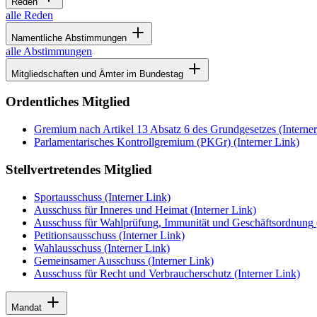
Reden
alle Reden
Namentliche Abstimmungen
alle Abstimmungen
Mitgliedschaften und Ämter im Bundestag
Ordentliches Mitglied
Gremium nach Artikel 13 Absatz 6 des Grundgesetzes
(Interne
Parlamentarisches Kontrollgremium (PKGr)
(Interner Link)
Stellvertretendes Mitglied
Sportausschuss
(Interner Link)
Ausschuss für Inneres und Heimat
(Interner Link)
Ausschuss für Wahlprüfung, Immunität und Geschäftsordnung
Petitionsausschuss
(Interner Link)
Wahlausschuss
(Interner Link)
Gemeinsamer Ausschuss
(Interner Link)
Ausschuss für Recht und Verbraucherschutz
(Interner Link)
Mandat