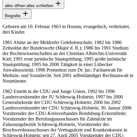
alles öffnen
alles schließen
Biografie
Geboren am 10. Februar 1963 in Husum, evangelisch, verheiratet,
drei Kinder.
1981 Abitur an der Meldorfer Gelehrtenschule; 1982 bis 1986
Zeitsoldat der Bundeswehr (Major d. R.); 1986 bis 1991 Studium
der Rechtswissenschaften an der Christian-Albrechts-Universität
Kiel; 1991 erste juristische Staatsprüfung; 1995 große juristische
Staatsprüfung; 1995 bis 2000 Tätigkeit in einer Lübecker
Anwaltssozietät; 1996 Promotion zum Dr. jur.; Fachanwalt für
Medizin- und Sozialrecht. Seit 2001 selbstständiger Rechtsanwalt in
Neumünster.
1982 Eintritt in die CDU und Junge Union, 1992 bis 1996
Landesvorsitzender der JU Schleswig-Holstein; 1997 bis 2000
Generalsekretär der CDU Schleswig-Holstein; 2000 bis 2002
Landesvorsitzender der CDU Schleswig-Holstein; 30. Januar 2006
Vorsitzender des CDU-Kreisverbandes Rendsburg-Eckernförde;
Vorsitzender des Berufungsausschusses für Zahnärzte im
Zulassungsbezirk Schleswig-Holstein, Vorsitzender des
Beschwerdeausschusses der Vertragsärzte und Krankenkassen in
Schleswig-Holstein; seit 27. April 2005 Vorsitzender der CDU-