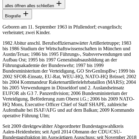
alles öffnen
alles schließen
Biografie
Geboren am 11. September 1963 in Pfullendorf; evangelisch;
verheiratet; zwei Kinder.
1982 Abitur anschl. Berufsoffiziersanwärter Artillerietruppe; 1983
bis 1986 Studium der Wirtschaftswissenschaften in München und
Austin/Texas; 1986 bis 1995 Führungs-, Stabsverwendungen und
Aufbau Ost; 1995 bis 1997 Generalstabsausbildung an der
Führungsakademie der Bundeswehr; 1997 bis 1999
Bundesministerium der Verteidigung, GO StvGenInspBw; 1999 bis
2002 SFOR-Einsatz, EU-Rat, WEU-HQ, NATO-HQ Brüssel; 2002
bis 2004 Kommandeur Raketenartillerielehrbataillon (MARS); 2004
bis 2005 Verwendungen in Düsseldorf und 2. Auslandseinsatz
EUFOR als G3 7. Panzerdivision; 2006 Bundesministerium der
Verteidigung, Beförderung zum Oberst i.G.; 2006 bis 2009 NATO-
HQ Mons, Executive Officer Chief of Staff SHAPE, zahlreiche
Aufenthalte bei ISAF/AFG und auf dem Balkan; 2009 Kommando
operative Führung Ulm;
Seit 2009 direktgewählter Abgeordneter Bundestagswahlkreis
Aalen-Heidenheim; seit April 2014 Obmann der CDU/CSU-
Bundestagsfraktion im Auswärtigen Ausschuss; seit November 2018