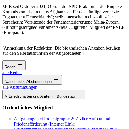
MdB seit Oktober 2021; Obfrau der SPD-Fraktion in der Enquete-
Kommission „Lehren aus Afghanistan für das künftige vernetzte
Engagement Deutschlands“; stellv. menschenrechtspolitische
Sprecherin; Vorsitzende der Parlamentariergruppe Malta-Zypern;
Gründungsmitglied Parlamentskreis „Uiguren“; Mitglied der PVER
(Europarat).
[Anmerkung der Redaktion: Die biografischen Angaben beruhen
auf den Selbstauskünften der Abgeordneten.]
Reden
alle Reden
Namentliche Abstimmungen
alle Abstimmungen
Mitgliedschaften und Ämter im Bundestag
Ordentliches Mitglied
Aufgabengebiet Projektgruppe 2: Ziviler Aufbau und
Friedensförderung
(Interner Link)