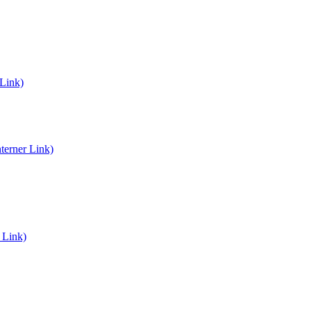
 Link)
terner Link)
 Link)