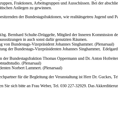
gruppen, Fraktionen, Arbeitsgruppen und Ausschüssen. Bei der abschli
litischen Anliegen zu gewinnen.
rsitzenden der Bundestagsfraktionen, wie realitätsgetreu Jugend und Pa
g. Bernhard Schulte-Drüggelte, Mitglied der Inneren Kommission des 
usssitzungen in auch sonst dafür genutzten Räumen.
ng von Bundestags-Vizepräsident Johannes Singhammer. (Plenarsaal)
itung der Bundestags-Vizepräsidenten Johannes Singhammer, Edelgard 
n der Bundestagsfraktion Thomas Oppermann und Dr. Anton Hofreiter 
tadtstudio. (Plenarsaal)
denten Norbert Lammert. (Plenarsaal)
echpartner für die Begleitung der Veranstaltung ist Herr Dr. Guckes, T
en Sie sich bitte an Frau Weber, Tel. 030 227-32929. Das Akkreditier