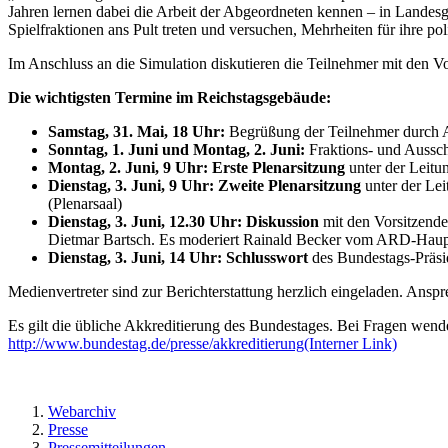
Jahren lernen dabei die Arbeit der Abgeordneten kennen – in Landes
Spielfraktionen ans Pult treten und versuchen, Mehrheiten für ihre po
Im Anschluss an die Simulation diskutieren die Teilnehmer mit den Vo
Die wichtigsten Termine im Reichstagsgebäude:
Samstag, 31. Mai, 18 Uhr:
Begrüßung der Teilnehmer durch Ab
Sonntag, 1. Juni und Montag, 2. Juni:
Fraktions- und Aussch
Montag, 2. Juni, 9 Uhr:
Erste
Plenarsitzung
unter der Leitu
Dienstag, 3. Juni, 9 Uhr: Zweite
Plenarsitzung
unter der Le
(Plenarsaal)
Dienstag, 3. Juni, 12.30 Uhr:
Diskussion
mit den Vorsitzende
Dietmar Bartsch. Es moderiert Rainald Becker vom ARD-Haupts
Dienstag, 3. Juni, 14 Uhr: Schlusswort
des Bundestags-Präsi
Medienvertreter sind zur Berichterstattung herzlich eingeladen. Anspr
Es gilt die übliche Akkreditierung des Bundestages. Bei Fragen wend
http://www.bundestag.de/presse/akkreditierung
(Interner Link)
Webarchiv
Presse
Pressemitteilungen