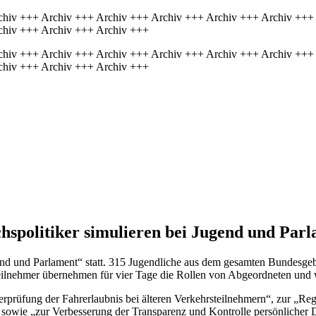
chiv +++ Archiv +++ Archiv +++ Archiv +++ Archiv +++ Archiv +++
chiv +++ Archiv +++ Archiv +++
chiv +++ Archiv +++ Archiv +++ Archiv +++ Archiv +++ Archiv +++
chiv +++ Archiv +++ Archiv +++
spolitiker simulieren bei Jugend und Par
end und Parlament“ statt. 315 Jugendliche aus dem gesamten Bundesgeb
Teilnehmer übernehmen für vier Tage die Rollen von Abgeordneten und w
rprüfung der Fahrerlaubnis bei älteren Verkehrsteilnehmern“, zur „R
sowie „zur Verbesserung der Transparenz und Kontrolle persönlicher Da