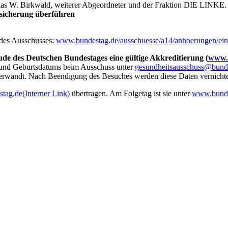
ias W. Birkwald, weiterer Abgeordneter und der Fraktion DIE LINKE.
ersicherung überführen
e des Ausschusses:
www.bundestag.de/ausschuesse/a14/anhoerungen/ein-
de des Deutschen Bundestages eine gültige Akkreditierung (
www.b
s und Geburtsdatums beim Ausschuss unter
gesundheitsausschuss@bund
erwandt. Nach Beendigung des Besuches werden diese Daten vernichtet.
tag.de
(Interner Link)
übertragen. Am Folgetag ist sie unter
www.bunde