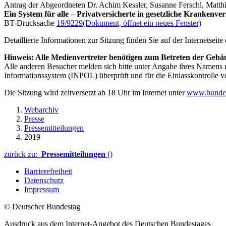
Antrag der Abgeordneten Dr. Achim Kessler, Susanne Ferschl, Matth
Ein System für alle – Privatversicherte in gesetzliche Krankenv
BT-Drucksache
19/9229
(Dokument, öffnet ein neues Fenster)
Detaillierte Informationen zur Sitzung finden Sie auf der Internetseit
Hinweis: Alle Medienvertreter benötigen zum Betreten der Gebäu
Alle anderen Besucher melden sich bitte unter Angabe ihres Namen
Informationssystem (INPOL) überprüft und für die Einlasskontrolle v
Die Sitzung wird zeitversetzt ab 18 Uhr im Internet unter
www.bundes
Webarchiv
Presse
Pressemitteilungen
2019
zurück zu:
Pressemitteilungen
()
Barrierefreiheit
Datenschutz
Impressum
© Deutscher Bundestag
Ausdruck aus dem Internet-Angebot des Deutschen Bundestages