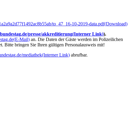
1a2a9a2d77f1492ac8b55ab/to_47_16-10-2019-data.pdf
(Download)
undestag.de/presse/akkreditierung
(Interner Link)
).
stag.de
(E-Mail)
an. Die Daten der Gäste werden im Polizeilichen
 Bitte bringen Sie Ihren gültigen Personalausweis mit!
ndestag.de/mediathek
(Interner Link)
abrufbar.