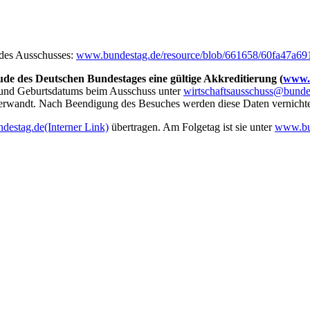
e des Ausschusses:
www.bundestag.de/resource/blob/661658/60fa47a69
de des Deutschen Bundestages eine gültige Akkreditierung (
www.b
s und Geburtsdatums beim Ausschuss unter
wirtschaftsausschuss@bunde
erwandt. Nach Beendigung des Besuches werden diese Daten vernichtet.
destag.de
(Interner Link)
übertragen. Am Folgetag ist sie unter
www.bu