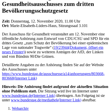
Gesundheitsausschusses zum dritten
Bevölkerungsschutzgesetz
Zeit:
Donnerstag, 12. November 2020, 11.00 Uhr
Ort:
Marie-Elisabeth-Lüders-Haus, Sitzungssaal 3.101
Der Ausschuss für Gesundheit veranstaltet am 12. November eine
öffentliche Anhörung zum Entwurf von CDU/CSU und SPD für ein
drittes Gesetz „zum Schutz der Bevölkerung bei einer epidemischen
Lage von nationaler Tragweite“ (
19/23944
(Dokument, öffnet ein
neues Fenster)
) sowie zu weiteren Anträgen der AfD, der Linken
und von Bündnis 90/Die Grünen.
Detaillierte Angaben zu der Anhörung finden Sie auf der Website
des Ausschusses unter
https://www.bundestag.de/ausschuesse/a14/anhoerungen/803668-
803668
(Interner Link)
Hinweis: Die Anhörung findet aufgrund der aktuellen Situation
ohne Publikum statt.
Die Sitzung wird live im Internet unter
www.bundestag.de
(Interner Link)
übertragen. Am Folgetag ist sie
unter
www.bundestag.de/mediathek
(Interner Link)
abrufbar.
Webarchiv