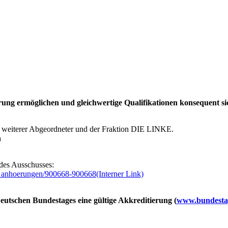
rung ermöglichen und gleichwertige Qualifikationen konsequent sic
i, weiterer Abgeordneter und der Fraktion DIE LINKE.
n
e des Ausschusses:
e_anhoerungen/900668-900668
(Interner Link)
utschen Bundestages eine gültige Akkreditierung (
www.bundestag