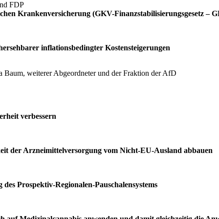
und FDP
etzlichen Krankenversicherung (GKV-Finanzstabilisierungsgesetz –
rsehbarer inflationsbedingter Kostensteigerungen
na Baum, weiterer Abgeordneter und der Fraktion der AfD
erheit verbessern
keit der Arzneimittelversorgung vom Nicht-EU-Ausland abbauen
des Prospektiv-Regionalen-Pauschalensystems
uf Medizinalcannabis anwenden und damit gleichzeitig die Anwe