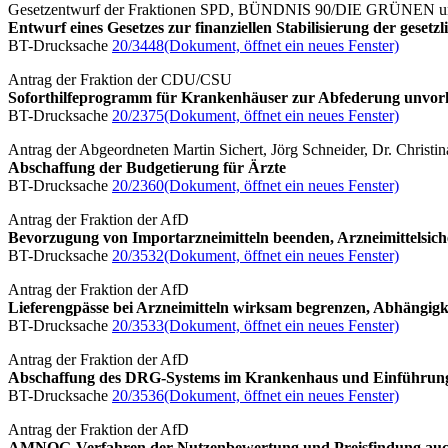
Gesetzentwurf der Fraktionen SPD, BÜNDNIS 90/DIE GRÜNEN 
Entwurf eines Gesetzes zur finanziellen Stabilisierung der ges
BT-Drucksache
20/3448
(Dokument, öffnet ein neues Fenster)
Antrag der Fraktion der CDU/CSU
Soforthilfeprogramm für Krankenhäuser zur Abfederung unvorhe
BT-Drucksache
20/2375
(Dokument, öffnet ein neues Fenster)
Antrag der Abgeordneten Martin Sichert, Jörg Schneider, Dr. Christi
Abschaffung der Budgetierung für Ärzte
BT-Drucksache
20/2360
(Dokument, öffnet ein neues Fenster)
Antrag der Fraktion der AfD
Bevorzugung von Importarzneimitteln beenden, Arzneimittelsich
BT-Drucksache
20/3532
(Dokument, öffnet ein neues Fenster)
Antrag der Fraktion der AfD
Lieferengpässe bei Arzneimitteln wirksam begrenzen, Abhängig
BT-Drucksache
20/3533
(Dokument, öffnet ein neues Fenster)
Antrag der Fraktion der AfD
Abschaffung des DRG-Systems im Krankenhaus und Einführung 
BT-Drucksache
20/3536
(Dokument, öffnet ein neues Fenster)
Antrag der Fraktion der AfD
AMNOG-Verfahren der Nutzenbewertung und Preisfindung auch a