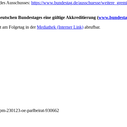
e des Ausschusses:
https://www.bundestag.de/ausschuesse/weitere_gre
utschen Bundestages eine gültige Akkreditierung (
www.bundestag
t am Folgetag in der
Mediathek
(Interner Link)
abrufbar.
/pm-230123-oe-parlbeirat-930662