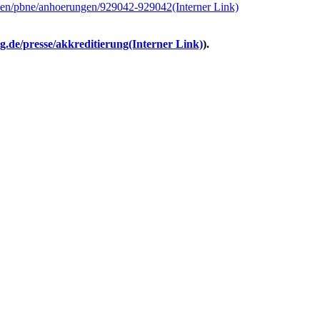
mien/pbne/anhoerungen/929042-929042
(Interner Link)
.de/presse/akkreditierung
(Interner Link)
).