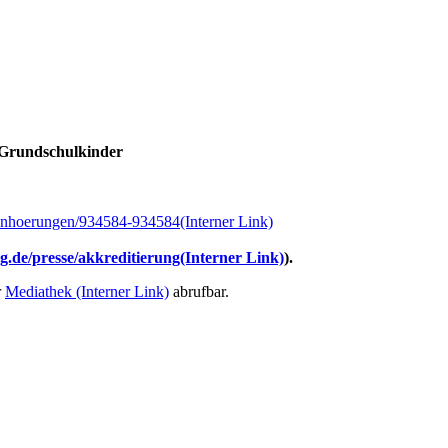
r Grundschulkinder
/Anhoerungen/934584-934584
(Interner Link)
.de/presse/akkreditierung
(Interner Link)
).
r
Mediathek
(Interner Link)
abrufbar.