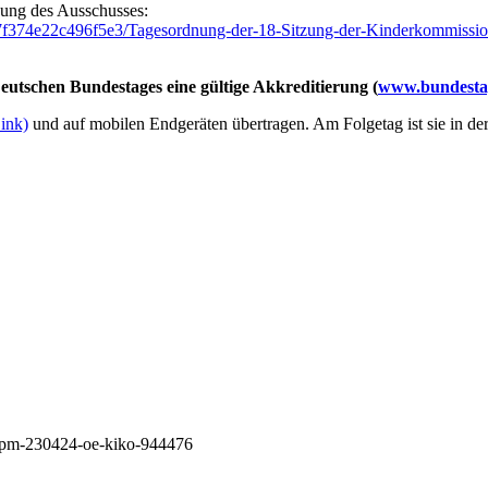
nung des Ausschusses:
7f374e22c496f5e3/Tagesordnung-der-18-Sitzung-der-Kinderkommissio
utschen Bundestages eine gültige Akkreditierung (
www.bundestag
Link)
und auf mobilen Endgeräten übertragen. Am Folgetag ist sie in de
3/pm-230424-oe-kiko-944476