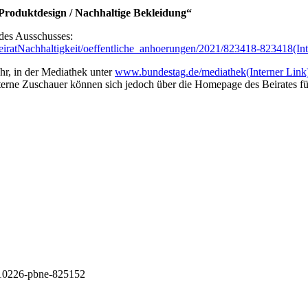
Produktdesign / Nachhaltige Bekleidung“
e des Ausschusses:
iratNachhaltigkeit/oeffentliche_anhoerungen/2021/823418-823418
(In
hr, in der Mediathek unter
www.bundestag.de/mediathek
(Interner Link
e externe Zuschauer können sich jedoch über die Homepage des Beirates
-210226-pbne-825152