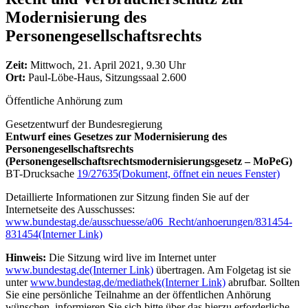
Modernisierung des
Personengesellschaftsrechts
Zeit:
Mittwoch, 21. April 2021, 9.30 Uhr
Ort:
Paul-Löbe-Haus, Sitzungssaal 2.600
Öffentliche Anhörung zum
Gesetzentwurf der Bundesregierung
Entwurf eines Gesetzes zur Modernisierung des
Personengesellschaftsrechts
(Personengesellschaftsrechtsmodernisierungsgesetz – MoPeG)
BT-Drucksache
19/27635
(Dokument, öffnet ein neues Fenster)
Detaillierte Informationen zur Sitzung finden Sie auf der
Internetseite des Ausschusses:
www.bundestag.de/ausschuesse/a06_Recht/anhoerungen/831454-
831454
(Interner Link)
Hinweis:
Die Sitzung wird live im Internet unter
www.bundestag.de
(Interner Link)
übertragen. Am Folgetag ist sie
unter
www.bundestag.de/mediathek
(Interner Link)
abrufbar. Sollten
Sie eine persönliche Teilnahme an der öffentlichen Anhörung
wünschen, informieren Sie sich bitte über das hierzu erforderliche