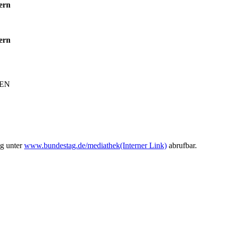
ern
ern
NEN
ag unter
www.bundestag.de/mediathek
(Interner Link)
abrufbar.