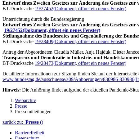
Entwurf eines Zweiten Gesetzes zur Änderung des Gesetzes zur
BT-Drucksache
19/27452
(Dokument, öffnet ein neues Fenster)
Unterrichtung durch die Bundesregierung
Entwurf eines Zweiten Gesetzes zur Änderung des Gesetzes zur
-
19/27452
(Dokument, öffnet ein neues Fenster)
-
Stellungnahme des Bundesrates und Gegenäußerung der Bundsr
BT-Drucksache
19/28409
(Dokument, öffnet ein neues Fenster)
Antrag der Abgeordneten Claudia Müller, Anja Hajduk, Dieter Ja
Transparenz und Demokratie in Industrie- und Handelskammer
BT-Drucksache
19/28473
(Dokument, öffnet ein neues Fenster)
Detaillierte Informationen zur Sitzung finden Sie auf der Internetseit
www.bundestag.de/ausschuesse/a09/Anhoerungen/830986-830986
(I
Hinweis:
Die Anhörung findet aufgrund der aktuellen Pandemie-Situa
Webarchiv
Presse
Pressemitteilungen
zurück zu:
Presse
()
Barrierefreiheit
Datenschutz