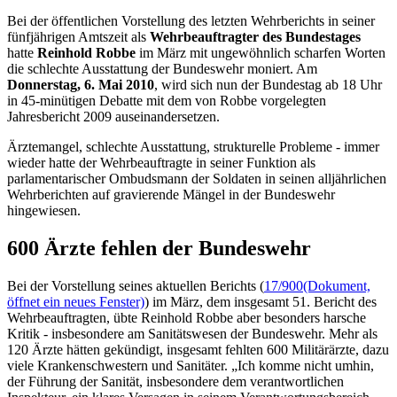
Bei der öffentlichen Vorstellung des letzten Wehrberichts in seiner
fünfjährigen Amtszeit als
Wehrbeauftragter des Bundestages
hatte
Reinhold Robbe
im März mit ungewöhnlich scharfen Worten
die schlechte Ausstattung der Bundeswehr moniert. Am
Donnerstag, 6. Mai 2010
, wird sich nun der Bundestag ab 18 Uhr
in 45-minütigen Debatte mit dem von Robbe vorgelegten
Jahresbericht 2009 auseinandersetzen.
Ärztemangel, schlechte Ausstattung, strukturelle Probleme - immer
wieder hatte der Wehrbeauftragte in seiner Funktion als
parlamentarischer Ombudsmann der Soldaten in seinen alljährlichen
Wehrberichten auf gravierende Mängel in der Bundeswehr
hingewiesen.
600 Ärzte fehlen der Bundeswehr
Bei der Vorstellung seines aktuellen Berichts (
17/900
(Dokument,
öffnet ein neues Fenster)
) im März, dem insgesamt 51. Bericht des
Wehrbeauftragten, übte Reinhold Robbe aber besonders harsche
Kritik - insbesondere am Sanitätswesen der Bundeswehr. Mehr als
120 Ärzte hätten gekündigt, insgesamt fehlten 600 Militärärzte, dazu
viele Krankenschwestern und Sanitäter. „Ich komme nicht umhin,
der Führung der Sanität, insbesondere dem verantwortlichen