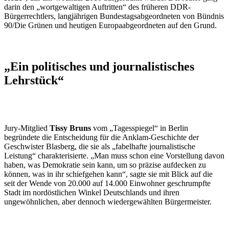
darin den „wortgewaltigen Auftritten“ des früheren DDR-
Bürgerrechtlers, langjährigen Bundestagsabgeordneten von Bündnis
90/Die Grünen und heutigen Europaabgeordneten auf den Grund.
„Ein politisches und journalistisches
Lehrstück“
Jury
-Mitglied
Tissy Bruns
vom „Tagesspiegel“ in Berlin
begründete die Entscheidung für die Anklam-Geschichte der
Geschwister Blasberg, die sie als „fabelhafte journalistische
Leistung“ charakterisierte. „Man muss schon eine Vorstellung davon
haben, was Demokratie sein kann, um so präzise aufdecken zu
können, was in ihr schiefgehen kann“, sagte sie mit Blick auf die
seit der Wende von 20.000 auf 14.000 Einwohner geschrumpfte
Stadt im nordöstlichen Winkel Deutschlands und ihren
ungewöhnlichen, aber dennoch wiedergewählten Bürgermeister.