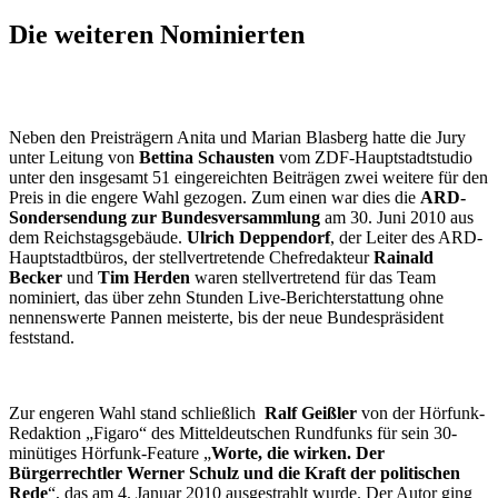
Die weiteren Nominierten
Neben den Preisträgern Anita und Marian Blasberg hatte die Jury
unter Leitung von
Bettina Schausten
vom ZDF-Hauptstadtstudio
unter den insgesamt 51 eingereichten Beiträgen zwei weitere für den
Preis in die engere Wahl gezogen. Zum einen war dies die
ARD-
Sondersendung zur Bundesversammlung
am 30. Juni 2010 aus
dem Reichstagsgebäude.
Ulrich Deppendorf
, der Leiter des ARD-
Hauptstadtbüros, der stellvertretende Chefredakteur
Rainald
Becker
und
Tim Herden
waren stellvertretend für das Team
nominiert, das über zehn Stunden
Live
-Berichterstattung ohne
nennenswerte Pannen meisterte, bis der neue Bundespräsident
feststand.
Zur engeren Wahl stand schließlich
Ralf Geißler
von der Hörfunk-
Redaktion „Figaro“ des Mitteldeutschen Rundfunks für sein 30-
minütiges Hörfunk-Feature „
Worte, die wirken. Der
Bürgerrechtler Werner Schulz und die Kraft der politischen
Rede
“, das am 4. Januar 2010 ausgestrahlt wurde. Der Autor ging