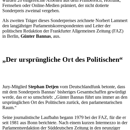
wurden 20 eingereichte Arbeiten aus dem Printbereich, Hörfunk,
Fernsehen oder Online-Medien prämiert, der nicht dotierte
Sonderpreis zweimal vergeben.
Als zweiten Träger dieses Sonderpreises zeichnete Norbert Lammert
den langjähriger Parlamentskorrespondenten und Leiter der
politischen Redaktion der Frankfurter Allgemeinen Zeitung (FAZ)
in Berlin,
Günter Bannas
, aus.
„Der ursprüngliche Ort des Politischen“
Jury
-Mitglied
Stephan Detjen
vom Deutschlandfunk betonte, dass
mit dem Sonderpreis Bannas‘ bisheriges Gesamtschaffen gewürdigt
werde, das er so umschrieb: „Günter Bannas führt uns immer an den
ursprünglichen Ort des Politischen zurück, den parlamentarischen
Raum.“
Seine journalistische Laufbahn begann 1979 bei der FAZ, für die er
seit 1981 aus Bonn berichtete. Nach einem kurzen Intermezzo in der
Parlamentsredaktion der Süddeutschen Zeitung in den neunziger