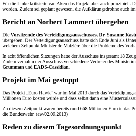
Für die Linke kritisierte van Aken das Projekt aber auch prinzipiell.
worden. Zudem sei geplant gewesen, die Aufklärungsdrohne auch im 
Bericht an Norbert Lammert übergeben
Die
Vorsitzende des Verteidigungsausschusses, Dr. Susanne Kast
übergeben. Der Verteidigungsausschuss hatte sich Ende Juni als Unte
welchem Zeitpunkt Minister
de Maizière
über die Probleme des Vorha
In acht öffentlichen Sitzungen hatte der Ausschuss insgesamt 18 Ze
Zudem vernahm der Ausschuss verschiedene Vertreter des Ministerium
Grumman
und
EADS-Cassidian
.
Projekt im Mai gestoppt
Das Projekt „Euro
Hawk
“ war im Mai 2013 durch das Verteidigungsmi
Millionen Euro kosten würde und dass selbst dann eine Musterzulassun
Zu diesem Zeitpunkt waren bereits rund 668 Millionen Euro in das Pr
die Bundeswehr. (aw/02.09.2013)
Reden zu diesem Tagesordnungspunkt