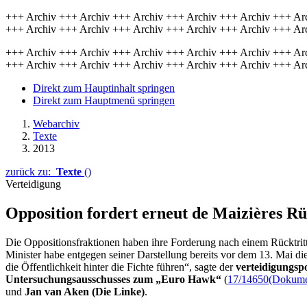
+++ Archiv +++ Archiv +++ Archiv +++ Archiv +++ Archiv +++ Ar
+++ Archiv +++ Archiv +++ Archiv +++ Archiv +++ Archiv +++ Ar
+++ Archiv +++ Archiv +++ Archiv +++ Archiv +++ Archiv +++ Ar
+++ Archiv +++ Archiv +++ Archiv +++ Archiv +++ Archiv +++ Ar
Direkt zum Hauptinhalt springen
Direkt zum Hauptmenü springen
Webarchiv
Texte
2013
zurück zu:
Texte
()
Verteidigung
Opposition fordert erneut de Maizières Rü
Die Oppositionsfraktionen haben ihre Forderung nach einem Rücktri
Minister habe entgegen seiner Darstellung bereits vor dem 13. Mai di
die Öffentlichkeit hinter die Fichte führen“, sagte der
verteidigungsp
Untersuchungsausschusses zum „Euro
Hawk
“
(
17/14650
(Dokumen
und
Jan van Aken (Die Linke)
.