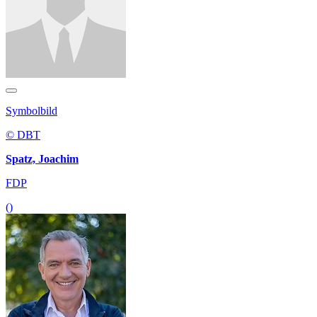
Symbolbild
© DBT
Spatz, Joachim
FDP
()