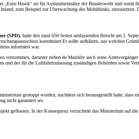
 Der „Euro
Hawk
“ sei für Auslandseinsätze der Bundeswehr und somit für
Inland, zum Beispiel zur Überwachung des Mobilfunks, einzusetzen. D
ner (SPD)
, hatte den rund 650 Seiten umfassenden Bericht am 2. Sep
rsuchungsausschuss konstituiert Er sollte aufklären, aus welchen Grü
bens informiert war.
ugen vernommen, darunter neben
de Maizière
auch seine Amtsvorgänge
s und der für die Luftfahrtzulassung zuständigen Behörden sowie Vert
nisterium gestoppt worden, nachdem sich herausgestellt hatte, dass e
g nicht garantiert sei.
ojekt geflossen. In der Konsequenz verzichtete das Ministerium auf di