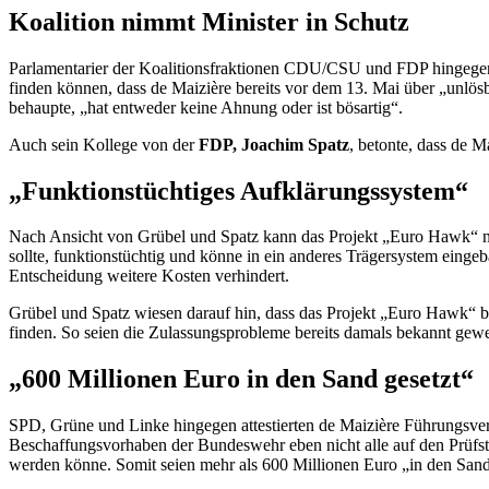
Koalition nimmt Minister in Schutz
Parlamentarier der Koalitionsfraktionen CDU/CSU und FDP hingegen
finden können, dass
de Maizière
bereits vor dem 13. Mai über „unlö
behaupte, „hat entweder keine Ahnung oder ist bösartig“.
Auch sein Kollege von der
FDP, Joachim Spatz
, betonte, dass
de Ma
„Funktionstüchtiges Aufklärungssystem“
Nach Ansicht von Grübel und Spatz kann das Projekt „Euro
Hawk
“ 
sollte, funktionstüchtig und könne in ein anderes Trägersystem eing
Entscheidung weitere Kosten verhindert.
Grübel und Spatz wiesen darauf hin, dass das Projekt „Euro
Hawk
“ 
finden. So seien die Zulassungsprobleme bereits damals bekannt gewes
„600 Millionen Euro in den Sand gesetzt“
SPD, Grüne und Linke hingegen attestierten
de Maizière
Führungsvers
Beschaffungsvorhaben der Bundeswehr eben nicht alle auf den Prüfsta
werden könne. Somit seien mehr als 600 Millionen Euro „in den Sand