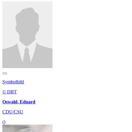
Symbolbild
© DBT
Oswald, Eduard
CDU/CSU
()