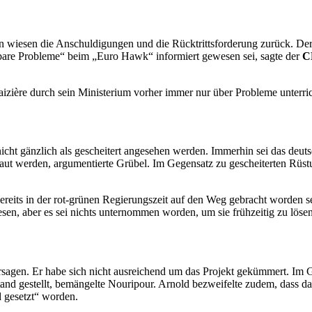
 wiesen die Anschuldigungen und die Rücktrittsforderung zurück. De
sbare Probleme“ beim „Euro
Hawk
“ informiert gewesen sei, sagte der
C
izière
durch sein Ministerium vorher immer nur über Probleme unterric
nicht gänzlich als gescheitert angesehen werden. Immerhin sei das deut
ebaut werden, argumentierte Grübel. Im Gegensatz zu gescheiterten Rüs
bereits in der rot-grünen Regierungszeit auf den Weg gebracht worden 
en, aber es sei nichts unternommen worden, um sie frühzeitig zu lösen
agen. Er habe sich nicht ausreichend um das Projekt gekümmert. Im 
nd gestellt, bemängelte Nouripour. Arnold bezweifelte zudem, dass das
 gesetzt“ worden.