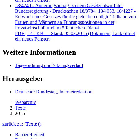
18/4240 - Änderungsantrag: zu dem Gesetzentwurf der
Bundesregierung - Drucksachen 18/3784, 18/4053, 18/4227 -
Entwurf eines Gesetzes für die gleichberechtigte Teilhabe von
Frauen und Männern an Führungspositionen in der
Privatwirtschaft und im öffentlichen Dienst
PDF
| 141 KB — Stand: 05.03.2015
(Dokument, Link öffnet
ein neues Fenster)
Weitere Informationen
Tagesordnung und Sitzungsverlauf
Herausgeber
Deutscher Bundestag, Internetredaktion
Webarchiv
Texte
2015
zurück zu:
Texte
()
Barrierefreiheit