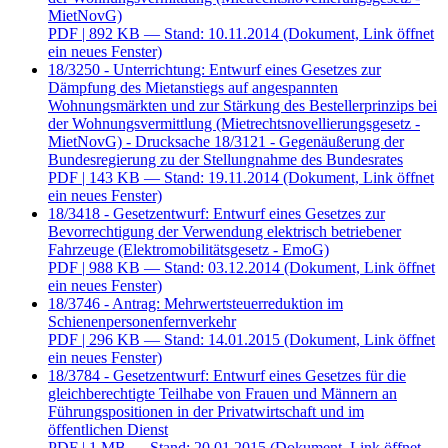
MietNovG)
PDF
| 892 KB — Stand: 10.11.2014
(Dokument, Link öffnet
ein neues Fenster)
18/3250 - Unterrichtung: Entwurf eines Gesetzes zur
Dämpfung des Mietanstiegs auf angespannten
Wohnungsmärkten und zur Stärkung des Bestellerprinzips bei
der Wohnungsvermittlung (Mietrechtsnovellierungsgesetz -
MietNovG) - Drucksache 18/3121 - Gegenäußerung der
Bundesregierung zu der Stellungnahme des Bundesrates
PDF
| 143 KB — Stand: 19.11.2014
(Dokument, Link öffnet
ein neues Fenster)
18/3418 - Gesetzentwurf: Entwurf eines Gesetzes zur
Bevorrechtigung der Verwendung elektrisch betriebener
Fahrzeuge (Elektromobilitätsgesetz - EmoG)
PDF
| 988 KB — Stand: 03.12.2014
(Dokument, Link öffnet
ein neues Fenster)
18/3746 - Antrag: Mehrwertsteuerreduktion im
Schienenpersonenfernverkehr
PDF
| 296 KB — Stand: 14.01.2015
(Dokument, Link öffnet
ein neues Fenster)
18/3784 - Gesetzentwurf: Entwurf eines Gesetzes für die
gleichberechtigte Teilhabe von Frauen und Männern an
Führungspositionen in der Privatwirtschaft und im
öffentlichen Dienst
PDF
| 1 MB — Stand: 20.01.2015
(Dokument, Link öffnet