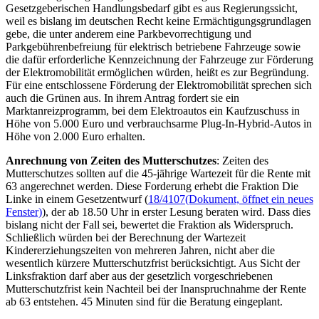
Gesetzgeberischen Handlungsbedarf gibt es aus Regierungssicht,
weil es bislang im deutschen Recht keine Ermächtigungsgrundlagen
gebe, die unter anderem eine Parkbevorrechtigung und
Parkgebührenbefreiung für elektrisch betriebene Fahrzeuge sowie
die dafür erforderliche Kennzeichnung der Fahrzeuge zur Förderung
der Elektromobilität ermöglichen würden, heißt es zur Begründung.
Für eine entschlossene Förderung der Elektromobilität sprechen sich
auch die Grünen aus. In ihrem Antrag fordert sie ein
Marktanreizprogramm, bei dem Elektroautos ein Kaufzuschuss in
Höhe von 5.000 Euro und verbrauchsarme
Plug-In
-Hybrid-Autos in
Höhe von 2.000 Euro erhalten.
Anrechnung von Zeiten des Mutterschutzes
: Zeiten des
Mutterschutzes sollten auf die 45-jährige Wartezeit für die Rente mit
63 angerechnet werden. Diese Forderung erhebt die Fraktion Die
Linke in einem Gesetzentwurf (
18/4107
(Dokument, öffnet ein neues
Fenster)
), der ab 18.50 Uhr in erster Lesung beraten wird. Dass dies
bislang nicht der Fall sei, bewertet die Fraktion als Widerspruch.
Schließlich würden bei der Berechnung der Wartezeit
Kindererziehungszeiten von mehreren Jahren, nicht aber die
wesentlich kürzere Mutterschutzfrist berücksichtigt. Aus Sicht der
Linksfraktion darf aber aus der gesetzlich vorgeschriebenen
Mutterschutzfrist kein Nachteil bei der Inanspruchnahme der Rente
ab 63 entstehen. 45 Minuten sind für die Beratung eingeplant.