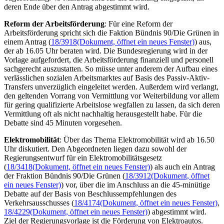
deren Ende über den Antrag abgestimmt wird.
Reform der Arbeitsförderung
: Für eine Reform der
Arbeitsförderung spricht sich die Faktion Bündnis 90/Die Grünen in
einem Antrag (
18/3918
(Dokument, öffnet ein neues Fenster)
) aus,
der ab 16.05 Uhr beraten wird. Die Bundesregierung wird in der
Vorlage aufgefordert, die Arbeitsförderung finanziell und personell
sachgerecht auszustatten. So müsse unter anderem der Aufbau eines
verlässlichen sozialen Arbeitsmarktes auf Basis des Passiv-Aktiv-
Transfers unverzüglich eingeleitet werden. Außerdem wird verlangt,
den geltenden Vorrang von Vermittlung vor Weiterbildung vor allem
für gering qualifizierte Arbeitslose wegfallen zu lassen, da sich deren
Vermittlung oft als nicht nachhaltig herausgestellt habe. Für die
Debatte sind 45 Minuten vorgesehen.
Elektromobilität
: Über das Thema Elektromobilität wird ab 16.50
Uhr diskutiert. Den Abgeordneten liegen dazu sowohl der
Regierungsentwurf für ein Elektromobilitätsgesetz
(
18/3418
(Dokument, öffnet ein neues Fenster)
) als auch ein Antrag
der Fraktion Bündnis 90/Die Grünen (
18/3912
(Dokument, öffnet
ein neues Fenster)
) vor, über die im Anschluss an die 45-minütige
Debatte auf der Basis von Beschlussempfehlungen des
Verkehrsausschusses (
18/4174
(Dokument, öffnet ein neues Fenster)
,
18/4229
(Dokument, öffnet ein neues Fenster)
) abgestimmt wird.
Ziel der Regierungsvorlage ist die Förderung von Elektroautos.