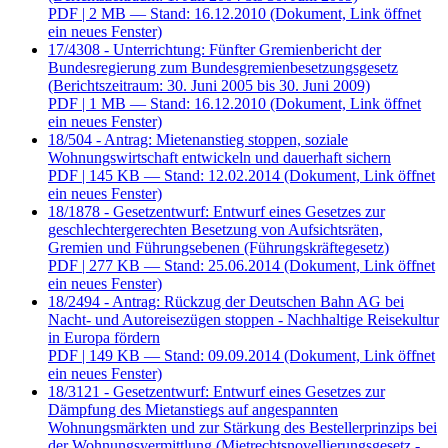
PDF
| 2 MB — Stand: 16.12.2010
(Dokument, Link öffnet
ein neues Fenster)
17/4308 - Unterrichtung: Fünfter Gremienbericht der
Bundesregierung zum Bundesgremienbesetzungsgesetz
(Berichtszeitraum: 30. Juni 2005 bis 30. Juni 2009)
PDF
| 1 MB — Stand: 16.12.2010
(Dokument, Link öffnet
ein neues Fenster)
18/504 - Antrag: Mietenanstieg stoppen, soziale
Wohnungswirtschaft entwickeln und dauerhaft sichern
PDF
| 145 KB — Stand: 12.02.2014
(Dokument, Link öffnet
ein neues Fenster)
18/1878 - Gesetzentwurf: Entwurf eines Gesetzes zur
geschlechtergerechten Besetzung von Aufsichtsräten,
Gremien und Führungsebenen (Führungskräftegesetz)
PDF
| 277 KB — Stand: 25.06.2014
(Dokument, Link öffnet
ein neues Fenster)
18/2494 - Antrag: Rückzug der Deutschen Bahn AG bei
Nacht- und Autoreisezügen stoppen - Nachhaltige Reisekultur
in Europa fördern
PDF
| 149 KB — Stand: 09.09.2014
(Dokument, Link öffnet
ein neues Fenster)
18/3121 - Gesetzentwurf: Entwurf eines Gesetzes zur
Dämpfung des Mietanstiegs auf angespannten
Wohnungsmärkten und zur Stärkung des Bestellerprinzips bei
der Wohnungsvermittlung (Mietrechtsnovellierungsgesetz -