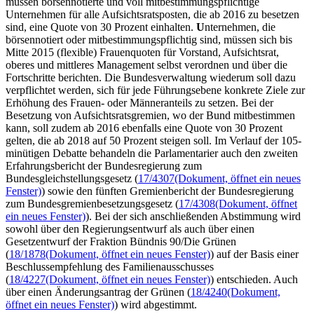
müssen börsennotierte und voll mitbestimmungspflichtige
Unternehmen für alle Aufsichtsratsposten, die ab 2016 zu besetzen
sind, eine Quote von 30 Prozent einhalten.
U
nternehmen, die
börsennotiert oder mitbestimmungspflichtig sind, müssen sich bis
Mitte 2015 (flexible) Frauenquoten für Vorstand, Aufsichtsrat,
oberes und mittleres
Management
selbst verordnen und über die
Fortschritte berichten. Die Bundesverwaltung wiederum soll dazu
verpflichtet werden, sich für jede Führungsebene konkrete Ziele zur
Erhöhung des Frauen- oder Männeranteils zu setzen. Bei der
Besetzung von Aufsichtsratsgremien, wo der Bund mitbestimmen
kann, soll zudem ab 2016 ebenfalls eine Quote von 30 Prozent
gelten, die ab 2018 auf 50 Prozent steigen soll. Im Verlauf der 105-
minütigen Debatte behandeln die Parlamentarier auch den zweiten
Erfahrungsbericht der Bundesregierung zum
Bundesgleichstellungsgesetz (
17/4307
(Dokument, öffnet ein neues
Fenster)
) sowie den fünften Gremienbericht der Bundesregierung
zum Bundesgremienbesetzungsgesetz (
17/4308
(Dokument, öffnet
ein neues Fenster)
). Bei der sich anschließenden Abstimmung wird
sowohl über den Regierungsentwurf als auch über einen
Gesetzentwurf der Fraktion Bündnis 90/Die Grünen
(
18/1878
(Dokument, öffnet ein neues Fenster)
) auf der Basis einer
Beschlussempfehlung des Familienausschusses
(
18/4227
(Dokument, öffnet ein neues Fenster)
) entschieden. Auch
über einen Änderungsantrag der Grünen (
18/4240
(Dokument,
öffnet ein neues Fenster)
) wird abgestimmt.