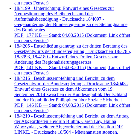
ein neues Fenster)
18/4199 - Unterrichtung: Entwurf eines Gesetzes zur
Neubestimmung des Bleiberechts und der
Aufenthaltsbeendigung - Drucksache 18/4097 -
Gegenäußerung der Bundesregierung zu der Stellungnahme
des Bundesrates
PDF
| 177 KB — Stand: 04.03.2015
(Dokument, Link öffnet
ein neues Fenster)
18/4205 - Entschließungsantrag: zu der dritten Beratung des
Gesetzentwurfs der Bundesregierung - Drucksachen 18/3785,
18/3993, 18/4189 - Entwurf eines Dritten Gesetzes zur
Änderung des Regionalisierungsgesetzes
PDF
| 141 KB — Stand: 04.03.2015
(Dokument, Link öffnet
ein neues Fenster)
18/4216 - Beschlussempfehlung und Bericht: zu dem
Gesetzentwurf der Bundesregierung - Drucksache 18/4048 -
Entwurf eines Gesetzes zu dem Abkommen vom 19.
September 2014 zwischen der Bundesrepublik Deutschland
und der Republik der Philippinen über Soziale Sicherheit
PDF
| 146 KB — Stand: 04.03.2015
(Dokument, Link öffnet
ein neues Fenster)
18/4219 - Beschlussempfehlung und Bericht: zu dem Antrag
der Abgeordneten Heidrun Bluhm, Caren Lay, Halina
Wawzyniak, weiterer Abgeordneter und der Fraktion DIE
LINKE. - Drucksache 18/504 - Mietenanstieg stoppen,