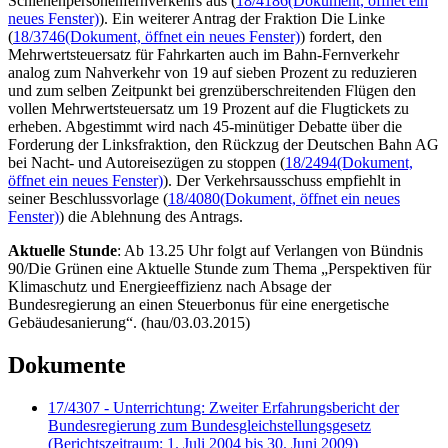
Schienenpersonenfernverkehrs aus (
18/4186
(Dokument, öffnet ein
neues Fenster)
). Ein weiterer Antrag der Fraktion Die Linke
(
18/3746
(Dokument, öffnet ein neues Fenster)
) fordert, den
Mehrwertsteuersatz für Fahrkarten auch im Bahn-Fernverkehr
analog zum Nahverkehr von 19 auf sieben Prozent zu reduzieren
und zum selben Zeitpunkt bei grenzüberschreitenden Flügen den
vollen Mehrwertsteuersatz um 19 Prozent auf die Flugtickets zu
erheben. Abgestimmt wird nach 45-minütiger Debatte über die
Forderung der Linksfraktion, den Rückzug der Deutschen Bahn AG
bei Nacht- und Autoreisezügen zu stoppen (
18/2494
(Dokument,
öffnet ein neues Fenster)
). Der Verkehrsausschuss empfiehlt in
seiner Beschlussvorlage (
18/4080
(Dokument, öffnet ein neues
Fenster)
) die Ablehnung des Antrags.
Aktuelle Stunde
: Ab 13.25 Uhr folgt auf Verlangen von Bündnis
90/Die Grünen eine Aktuelle Stunde zum Thema „Perspektiven für
Klimaschutz und Energieeffizienz nach Absage der
Bundesregierung an einen Steuerbonus für eine energetische
Gebäudesanierung“. (hau/03.03.2015)
Dokumente
17/4307 - Unterrichtung: Zweiter Erfahrungsbericht der
Bundesregierung zum Bundesgleichstellungsgesetz
(Berichtszeitraum: 1. Juli 2004 bis 30. Juni 2009)