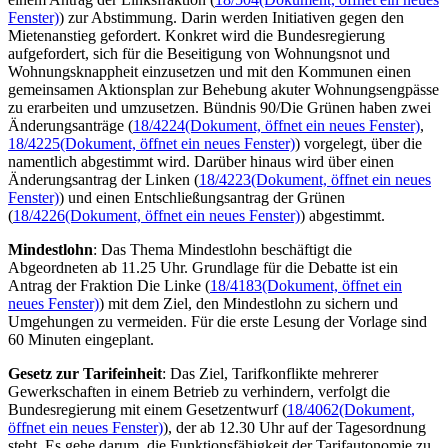
Fenster)
) zur Abstimmung. Darin werden Initiativen gegen den
Mietenanstieg gefordert. Konkret wird die Bundesregierung
aufgefordert, sich für die Beseitigung von Wohnungsnot und
Wohnungsknappheit einzusetzen und mit den Kommunen einen
gemeinsamen Aktionsplan zur Behebung akuter Wohnungsengpässe
zu erarbeiten und umzusetzen. Bündnis 90/Die Grünen haben zwei
Änderungsanträge (
18/4224
(Dokument, öffnet ein neues Fenster)
,
18/4225
(Dokument, öffnet ein neues Fenster)
) vorgelegt, über die
namentlich abgestimmt wird. Darüber hinaus wird über einen
Änderungsantrag der Linken (
18/4223
(Dokument, öffnet ein neues
Fenster)
) und einen Entschließungsantrag der Grünen
(
18/4226
(Dokument, öffnet ein neues Fenster)
) abgestimmt.
Mindestlohn
: Das Thema Mindestlohn beschäftigt die
Abgeordneten ab 11.25 Uhr. Grundlage für die Debatte ist ein
Antrag der Fraktion Die Linke (
18/4183
(Dokument, öffnet ein
neues Fenster)
) mit dem Ziel, den Mindestlohn zu sichern und
Umgehungen zu vermeiden. Für die erste Lesung der Vorlage sind
60 Minuten eingeplant.
Gesetz zur Tarifeinheit
: Das Ziel, Tarifkonflikte mehrerer
Gewerkschaften in einem Betrieb zu verhindern, verfolgt die
Bundesregierung mit einem Gesetzentwurf (
18/4062
(Dokument,
öffnet ein neues Fenster)
), der ab 12.30 Uhr auf der Tagesordnung
steht. Es gehe darum, die Funktionsfähigkeit der Tarifautonomie zu