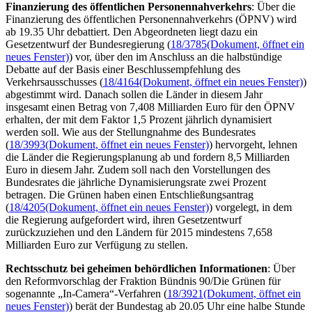
Finanzierung des öffentlichen Personennahverkehrs
: Über die
Finanzierung des öffentlichen Personennahverkehrs (ÖPNV) wird
ab 19.35 Uhr debattiert. Den Abgeordneten liegt dazu ein
Gesetzentwurf der Bundesregierung (
18/3785
(Dokument, öffnet ein
neues Fenster)
) vor, über den im Anschluss an die halbstündige
Debatte auf der Basis einer Beschlussempfehlung des
Verkehrsausschusses (
18/4164
(Dokument, öffnet ein neues Fenster)
)
abgestimmt wird. Danach sollen die Länder in diesem Jahr
insgesamt einen Betrag von 7,408 Milliarden Euro für den ÖPNV
erhalten, der mit dem Faktor 1,5 Prozent jährlich dynamisiert
werden soll. Wie aus der Stellungnahme des Bundesrates
(
18/3993
(Dokument, öffnet ein neues Fenster)
) hervorgeht, lehnen
die Länder die Regierungsplanung ab und fordern 8,5 Milliarden
Euro in diesem Jahr. Zudem soll nach den Vorstellungen des
Bundesrates die jährliche Dynamisierungsrate zwei Prozent
betragen. Die Grünen haben einen Entschließungsantrag
(
18/4205
(Dokument, öffnet ein neues Fenster)
) vorgelegt, in dem
die Regierung aufgefordert wird, ihren Gesetzentwurf
zurückzuziehen und den Ländern für 2015 mindestens 7,658
Milliarden Euro zur Verfügung zu stellen.
Rechtsschutz bei geheimen behördlichen Informationen
: Über
den Reformvorschlag der Fraktion Bündnis 90/Die Grünen für
sogenannte „In-Camera“-Verfahren (
18/3921
(Dokument, öffnet ein
neues Fenster)
) berät der Bundestag ab 20.05 Uhr eine halbe Stunde