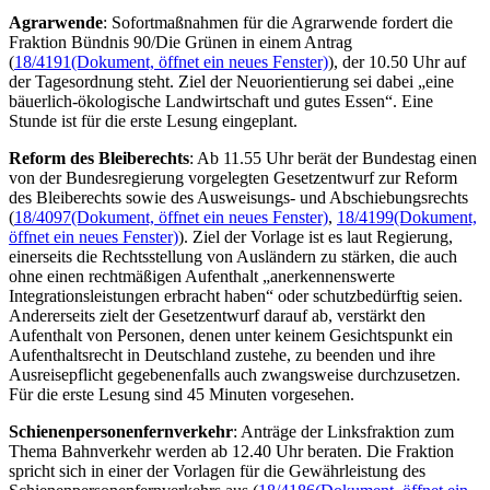
Agrarwende
: Sofortmaßnahmen für die Agrarwende fordert die
Fraktion Bündnis 90/Die Grünen in einem Antrag
(
18/4191
(Dokument, öffnet ein neues Fenster)
), der 10.50 Uhr auf
der Tagesordnung steht. Ziel der Neuorientierung sei dabei „eine
bäuerlich-ökologische Landwirtschaft und gutes Essen“. Eine
Stunde ist für die erste Lesung eingeplant.
Reform des Bleiberechts
: Ab 11.55 Uhr berät der Bundestag einen
von der Bundesregierung vorgelegten Gesetzentwurf zur Reform
des Bleiberechts sowie des Ausweisungs- und Abschiebungsrechts
(
18/4097
(Dokument, öffnet ein neues Fenster)
,
18/4199
(Dokument,
öffnet ein neues Fenster)
). Ziel der Vorlage ist es laut Regierung,
einerseits die Rechtsstellung von Ausländern zu stärken, die auch
ohne einen rechtmäßigen Aufenthalt „anerkennenswerte
Integrationsleistungen erbracht haben“ oder schutzbedürftig seien.
Andererseits zielt der Gesetzentwurf darauf ab, verstärkt den
Aufenthalt von Personen, denen unter keinem Gesichtspunkt ein
Aufenthaltsrecht in Deutschland zustehe, zu beenden und ihre
Ausreisepflicht gegebenenfalls auch zwangsweise durchzusetzen.
Für die erste Lesung sind 45 Minuten vorgesehen.
Schienenpersonenfernverkehr
: Anträge der Linksfraktion zum
Thema Bahnverkehr werden ab 12.40 Uhr beraten. Die Fraktion
spricht sich in einer der Vorlagen für die Gewährleistung des