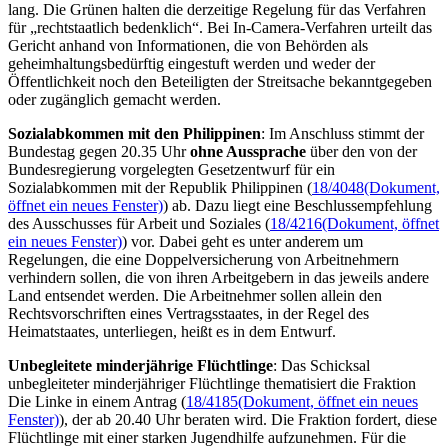
lang. Die Grünen halten die derzeitige Regelung für das Verfahren
für „rechtstaatlich bedenklich“. Bei In-Camera-Verfahren urteilt das
Gericht anhand von Informationen, die von Behörden als
geheimhaltungsbedürftig eingestuft werden und weder der
Öffentlichkeit noch den Beteiligten der Streitsache bekanntgegeben
oder zugänglich gemacht werden.
Sozialabkommen mit den Philippinen
: Im Anschluss stimmt der
Bundestag gegen 20.35 Uhr
ohne Aussprache
über den von der
Bundesregierung vorgelegten Gesetzentwurf für ein
Sozialabkommen mit der Republik Philippinen (
18/4048
(Dokument,
öffnet ein neues Fenster)
) ab. Dazu liegt eine Beschlussempfehlung
des Ausschusses für Arbeit und Soziales (
18/4216
(Dokument, öffnet
ein neues Fenster)
) vor. Dabei geht es unter anderem um
Regelungen, die eine Doppelversicherung von Arbeitnehmern
verhindern sollen, die von ihren Arbeitgebern in das jeweils andere
Land entsendet werden. Die Arbeitnehmer sollen allein den
Rechtsvorschriften eines Vertragsstaates, in der Regel des
Heimatstaates, unterliegen, heißt es in dem Entwurf.
Unbegleitete minderjährige Flüchtlinge
: Das Schicksal
unbegleiteter minderjähriger Flüchtlinge thematisiert die Fraktion
Die Linke in einem Antrag (
18/4185
(Dokument, öffnet ein neues
Fenster)
), der ab 20.40 Uhr beraten wird. Die Fraktion fordert, diese
Flüchtlinge mit einer starken Jugendhilfe aufzunehmen. Für die