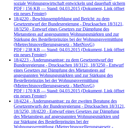
soziale Wohnungswirtschaft entwickeln und dauerhaft sichern
PDF
| 156 KB — Stand: 04.03.2015
(Dokument, Link öffnet
ein neues Fenster)
18/4220 - Beschlussempfehlung und Bericht: zu dem
Gesetzentwurf der Bundesregierung - Drucksachen 18/3121,
18/3250 - Entwurf eines Gesetzes zur Dämpfung des
Mietanstiegs auf angespannten Wohnungsmärkten und zur
Stärkung des Bestellerprinzips bei der Wohnungsvermittlung
(Mietrechtsnovellierungsgesetz - MietNovG)
PDF
| 238 KB — Stand: 04.03.2015
(Dokument, Link öffnet
ein neues Fenster)
18/4223 - Änderungsantrag: zu dem Gesetzentwurf der
Bundesregierung - Drucksachen 18/3121, 18/3250 - Entwurf
eines Gesetzes zur Dämpfung des Mietanstiegs auf
angespannten Wohnungsmärkten und zur Stärkung des
Bestellerprinzips bei der Wohnungsvermittlung
(Mietrechtsnovellierungsgesetz - MietNovG)
PDF
| 170 KB — Stand: 04.03.2015
(Dokument, Link öffnet
ein neues Fenster)
18/4224 - Änderungsantrag: zu der zweiten Beratung des
Gesetzentwurfs der Bundesregierung - Drucksachen 18/3121,
18/3250, 18/4220 - Entwurf eines Gesetzes zur Dämpfung
des Mietanstiegs auf angespannten Wohnungsmärkten und
zur Stärkung des Bestellerprinzips bei der
Wohnungsvermittlung (Mietrechtsnovellierungsgesetz -