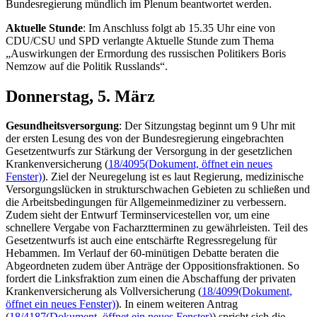
Bundesregierung mündlich im Plenum beantwortet werden.
Aktuelle Stunde
: Im Anschluss folgt ab 15.35 Uhr eine von
CDU/CSU und SPD verlangte Aktuelle Stunde zum Thema
„Auswirkungen der Ermordung des russischen Politikers Boris
Nemzow auf die Politik Russlands“.
Donnerstag, 5. März
Gesundheitsversorgung
: Der Sitzungstag beginnt um 9 Uhr mit
der ersten Lesung des von der Bundesregierung eingebrachten
Gesetzentwurfs zur Stärkung der Versorgung in der gesetzlichen
Krankenversicherung (
18/4095
(Dokument, öffnet ein neues
Fenster)
). Ziel der Neuregelung ist es laut Regierung, medizinische
Versorgungslücken in strukturschwachen Gebieten zu schließen und
die Arbeitsbedingungen für Allgemeinmediziner zu verbessern.
Zudem sieht der Entwurf Terminservicestellen vor, um eine
schnellere Vergabe von Facharztterminen zu gewährleisten. Teil des
Gesetzentwurfs ist auch eine entschärfte Regressregelung für
Hebammen. Im Verlauf der 60-minütigen Debatte beraten die
Abgeordneten zudem über Anträge der Oppositionsfraktionen. So
fordert die Linksfraktion zum einen die Abschaffung der privaten
Krankenversicherung als Vollversicherung (
18/4099
(Dokument,
öffnet ein neues Fenster)
). In einem weiteren Antrag
(
18/4187
(Dokument, öffnet ein neues Fenster)
) spricht sich die