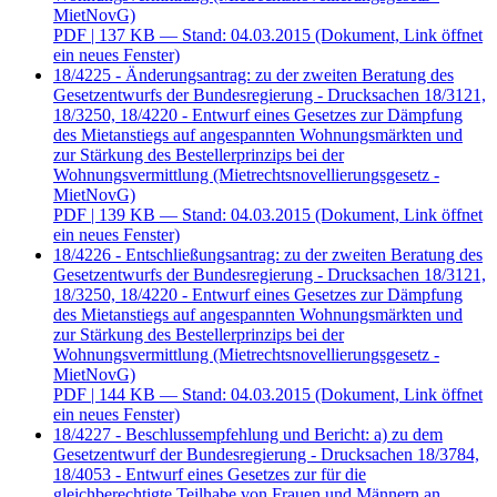
MietNovG)
PDF
| 137 KB — Stand: 04.03.2015
(Dokument, Link öffnet
ein neues Fenster)
18/4225 - Änderungsantrag: zu der zweiten Beratung des
Gesetzentwurfs der Bundesregierung - Drucksachen 18/3121,
18/3250, 18/4220 - Entwurf eines Gesetzes zur Dämpfung
des Mietanstiegs auf angespannten Wohnungsmärkten und
zur Stärkung des Bestellerprinzips bei der
Wohnungsvermittlung (Mietrechtsnovellierungsgesetz -
MietNovG)
PDF
| 139 KB — Stand: 04.03.2015
(Dokument, Link öffnet
ein neues Fenster)
18/4226 - Entschließungsantrag: zu der zweiten Beratung des
Gesetzentwurfs der Bundesregierung - Drucksachen 18/3121,
18/3250, 18/4220 - Entwurf eines Gesetzes zur Dämpfung
des Mietanstiegs auf angespannten Wohnungsmärkten und
zur Stärkung des Bestellerprinzips bei der
Wohnungsvermittlung (Mietrechtsnovellierungsgesetz -
MietNovG)
PDF
| 144 KB — Stand: 04.03.2015
(Dokument, Link öffnet
ein neues Fenster)
18/4227 - Beschlussempfehlung und Bericht: a) zu dem
Gesetzentwurf der Bundesregierung - Drucksachen 18/3784,
18/4053 - Entwurf eines Gesetzes zur für die
gleichberechtigte Teilhabe von Frauen und Männern an