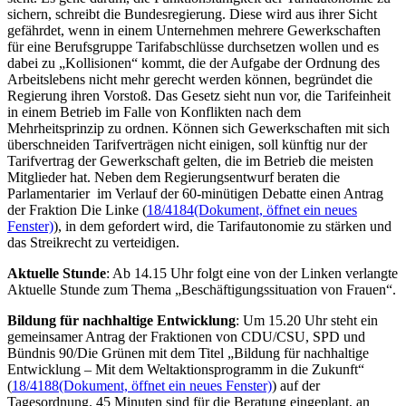
sichern, schreibt die Bundesregierung. Diese wird aus ihrer Sicht
gefährdet, wenn in einem Unternehmen mehrere Gewerkschaften
für eine Berufsgruppe Tarifabschlüsse durchsetzen wollen und es
dabei zu „Kollisionen“ kommt, die der Aufgabe der Ordnung des
Arbeitslebens nicht mehr gerecht werden können, begründet die
Regierung ihren Vorstoß. Das Gesetz sieht nun vor, die Tarifeinheit
in einem Betrieb im Falle von Konflikten nach dem
Mehrheitsprinzip zu ordnen. Können sich Gewerkschaften mit sich
überschneiden Tarifverträgen nicht einigen, soll künftig nur der
Tarifvertrag der Gewerkschaft gelten, die im Betrieb die meisten
Mitglieder hat. Neben dem Regierungsentwurf beraten die
Parlamentarier im Verlauf der 60-minütigen Debatte einen Antrag
der Fraktion Die Linke (
18/4184
(Dokument, öffnet ein neues
Fenster)
), in dem gefordert wird, die Tarifautonomie zu stärken und
das Streikrecht zu verteidigen.
Aktuelle Stunde
: Ab 14.15 Uhr folgt eine von der Linken verlangte
Aktuelle Stunde zum Thema „Beschäftigungssituation von Frauen“.
Bildung für nachhaltige Entwicklung
: Um 15.20 Uhr steht ein
gemeinsamer Antrag der Fraktionen von CDU/CSU, SPD und
Bündnis 90/Die Grünen mit dem Titel „Bildung für nachhaltige
Entwicklung – Mit dem Weltaktionsprogramm in die Zukunft“
(
18/4188
(Dokument, öffnet ein neues Fenster)
) auf der
Tagesordnung. 45 Minuten sind für die Beratung eingeplant, an