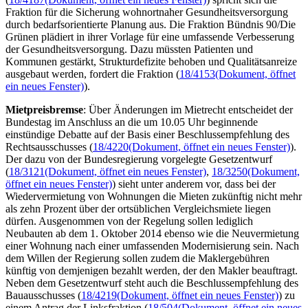
Fraktion für die Sicherung wohnortnaher Gesundheitsversorgung
durch bedarfsorientierte Planung aus. Die Fraktion Bündnis 90/Die
Grünen plädiert in ihrer Vorlage für eine umfassende Verbesserung
der Gesundheitsversorgung. Dazu müssten Patienten und
Kommunen gestärkt, Strukturdefizite behoben und Qualitätsanreize
ausgebaut werden, fordert die Fraktion (
18/4153
(Dokument, öffnet
ein neues Fenster)
).
Mietpreisbremse
: Über Änderungen im Mietrecht entscheidet der
Bundestag im Anschluss an die um 10.05 Uhr beginnende
einstündige Debatte auf der Basis einer Beschlussempfehlung des
Rechtsausschusses (
18/4220
(Dokument, öffnet ein neues Fenster)
).
Der dazu von der Bundesregierung vorgelegte Gesetzentwurf
(
18/3121
(Dokument, öffnet ein neues Fenster)
,
18/3250
(Dokument,
öffnet ein neues Fenster)
) sieht unter anderem vor, dass bei der
Wiedervermietung von Wohnungen die Mieten zukünftig nicht mehr
als zehn Prozent über der ortsüblichen Vergleichsmiete liegen
dürfen. Ausgenommen von der Regelung sollen lediglich
Neubauten ab dem 1. Oktober 2014 ebenso wie die Neuvermietung
einer Wohnung nach einer umfassenden Modernisierung sein. Nach
dem Willen der Regierung sollen zudem die Maklergebühren
künftig von demjenigen bezahlt werden, der den Makler beauftragt.
Neben dem Gesetzentwurf steht auch die Beschlussempfehlung des
Bauausschusses (
18/4219
(Dokument, öffnet ein neues Fenster)
) zu
einem Antrag der Linksfraktion (
18/504
(Dokument, öffnet ein neues