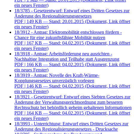
ein neues Fenster)
18/3785 - Gesetzentwurf: Entwurf eines Dritten Gesetzes zur
Änderung des Regionalisierungsgesetzes
PDF
| 149 KB — Stand: 20.01.2015
(Dokument, Link öffnet
ein neues Fenster)
18/3912 - Antrag: Elektromobilität entschlossen fördern -
Chance für eine zukunftsfähige Mobilität nutzen
PDF
| 167 KB — Stand: 04.02.2015
(Dokument, Link öffnet
ein neues Fenster)
18/3918 - Antrag: Arbeitsförderung neu ausrichten -
Nachhaltige Integration und Teilhabe statt Ausgrenzung
PDF
| 166 KB — Stand: 04.02.2015
(Dokument, Link öffnet
ein neues Fenster)
18/3919 - Antrag: Novelle des Kraft-Wärme-
Kopplungsgesetzes unverzüglich vorlegen
PDF
| 146 KB — Stand: 04.02.2015
(Dokument, Link öffnet
ein neues Fenster)
18/3921 - Gesetzentwurf: Entwurf eines Siebten Gesetzes zur
Änderung der Verwaltungsgerichtsordnung zum besseren
Rechtsschutz bei behördlich geheim gehaltenen Informationen
PDF
| 164 KB — Stand: 04.02.2015
(Dokument, Link öffnet
ein neues Fenster)
18/3993 - Unterrichtung: Entwurf eines Dritten Gesetzes zur
Änderung des Regionalisierungsgesetzes - Drucksache