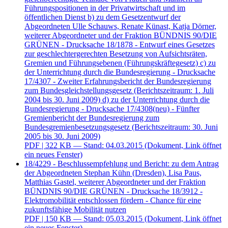
Führungspositionen in der Privatwirtschaft und im
öffentlichen Dienst b) zu dem Gesetzentwurf der
Abgeordneten Ulle Schauws, Renate Künast, Katja Dörner,
weiterer Abgeordneter und der Fraktion BÜNDNIS 90/DIE
GRÜNEN - Drucksache 18/1878 - Entwurf eines Gesetzes
zur geschlechtergerechten Besetzung von Aufsichtsräten,
Gremien und Führungsebenen (Führungskräftegesetz) c) zu
der Unterrichtung durch die Bundesregierung - Drucksache
17/4307 - Zweiter Erfahrungsbericht der Bundesregierung
zum Bundesgleichstellungsgesetz (Berichtszeitraum: 1. Juli
2004 bis 30. Juni 2009) d) zu der Unterrichtung durch die
Bundesregierung - Drucksache 17/4308(neu) - Fünfter
Gremienbericht der Bundesregierung zum
Bundesgremienbesetzungsgesetz (Berichtszeitraum: 30. Juni
2005 bis 30. Juni 2009)
PDF
| 322 KB — Stand: 04.03.2015
(Dokument, Link öffnet
ein neues Fenster)
18/4229 - Beschlussempfehlung und Bericht: zu dem Antrag
der Abgeordneten Stephan Kühn (Dresden), Lisa Paus,
Matthias Gastel, weiterer Abgeordneter und der Fraktion
BÜNDNIS 90/DIE GRÜNEN - Drucksache 18/3912 -
Elektromobilität entschlossen fördern - Chance für eine
zukunftsfähige Mobilität nutzen
PDF
| 150 KB — Stand: 05.03.2015
(Dokument, Link öffnet
ein neues Fenster)