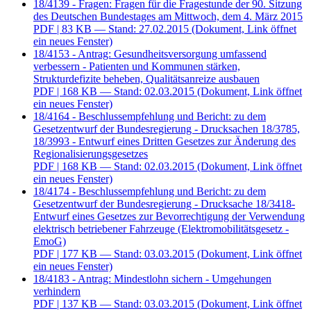
18/4139 - Fragen: Fragen für die Fragestunde der 90. Sitzung
des Deutschen Bundestages am Mittwoch, dem 4. März 2015
PDF
| 83 KB — Stand: 27.02.2015
(Dokument, Link öffnet
ein neues Fenster)
18/4153 - Antrag: Gesundheitsversorgung umfassend
verbessern - Patienten und Kommunen stärken,
Strukturdefizite beheben, Qualitätsanreize ausbauen
PDF
| 168 KB — Stand: 02.03.2015
(Dokument, Link öffnet
ein neues Fenster)
18/4164 - Beschlussempfehlung und Bericht: zu dem
Gesetzentwurf der Bundesregierung - Drucksachen 18/3785,
18/3993 - Entwurf eines Dritten Gesetzes zur Änderung des
Regionalisierungsgesetzes
PDF
| 168 KB — Stand: 02.03.2015
(Dokument, Link öffnet
ein neues Fenster)
18/4174 - Beschlussempfehlung und Bericht: zu dem
Gesetzentwurf der Bundesregierung - Drucksache 18/3418-
Entwurf eines Gesetzes zur Bevorrechtigung der Verwendung
elektrisch betriebener Fahrzeuge (Elektromobilitätsgesetz -
EmoG)
PDF
| 177 KB — Stand: 03.03.2015
(Dokument, Link öffnet
ein neues Fenster)
18/4183 - Antrag: Mindestlohn sichern - Umgehungen
verhindern
PDF
| 137 KB — Stand: 03.03.2015
(Dokument, Link öffnet