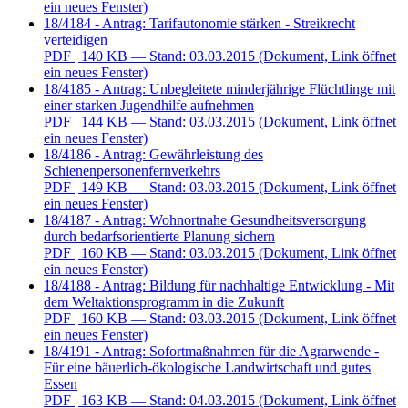
ein neues Fenster)
18/4184 - Antrag: Tarifautonomie stärken - Streikrecht
verteidigen
PDF
| 140 KB — Stand: 03.03.2015
(Dokument, Link öffnet
ein neues Fenster)
18/4185 - Antrag: Unbegleitete minderjährige Flüchtlinge mit
einer starken Jugendhilfe aufnehmen
PDF
| 144 KB — Stand: 03.03.2015
(Dokument, Link öffnet
ein neues Fenster)
18/4186 - Antrag: Gewährleistung des
Schienenpersonenfernverkehrs
PDF
| 149 KB — Stand: 03.03.2015
(Dokument, Link öffnet
ein neues Fenster)
18/4187 - Antrag: Wohnortnahe Gesundheitsversorgung
durch bedarfsorientierte Planung sichern
PDF
| 160 KB — Stand: 03.03.2015
(Dokument, Link öffnet
ein neues Fenster)
18/4188 - Antrag: Bildung für nachhaltige Entwicklung - Mit
dem Weltaktionsprogramm in die Zukunft
PDF
| 160 KB — Stand: 03.03.2015
(Dokument, Link öffnet
ein neues Fenster)
18/4191 - Antrag: Sofortmaßnahmen für die Agrarwende -
Für eine bäuerlich-ökologische Landwirtschaft und gutes
Essen
PDF
| 163 KB — Stand: 04.03.2015
(Dokument, Link öffnet