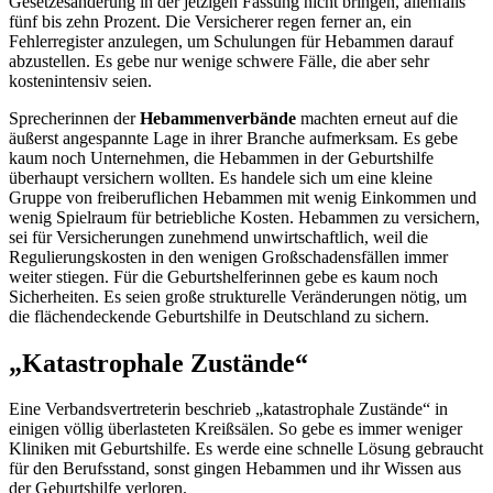
Gesetzesänderung in der jetzigen Fassung nicht bringen, allenfalls
fünf bis zehn Prozent. Die Versicherer regen ferner an, ein
Fehlerregister anzulegen, um Schulungen für Hebammen darauf
abzustellen. Es gebe nur wenige schwere Fälle, die aber sehr
kostenintensiv seien.
Sprecherinnen der
Hebammenverbände
machten erneut auf die
äußerst angespannte Lage in ihrer Branche aufmerksam. Es gebe
kaum noch Unternehmen, die Hebammen in der Geburtshilfe
überhaupt versichern wollten. Es handele sich um eine kleine
Gruppe von freiberuflichen Hebammen mit wenig Einkommen und
wenig Spielraum für betriebliche Kosten. Hebammen zu versichern,
sei für Versicherungen zunehmend unwirtschaftlich, weil die
Regulierungskosten in den wenigen Großschadensfällen immer
weiter stiegen. Für die Geburtshelferinnen gebe es kaum noch
Sicherheiten. Es seien große strukturelle Veränderungen nötig, um
die flächendeckende Geburtshilfe in Deutschland zu sichern.
„Katastrophale Zustände“
Eine Verbandsvertreterin beschrieb „katastrophale Zustände“ in
einigen völlig überlasteten Kreißsälen. So gebe es immer weniger
Kliniken mit Geburtshilfe. Es werde eine schnelle Lösung gebraucht
für den Berufsstand, sonst gingen Hebammen und ihr Wissen aus
der Geburtshilfe verloren.